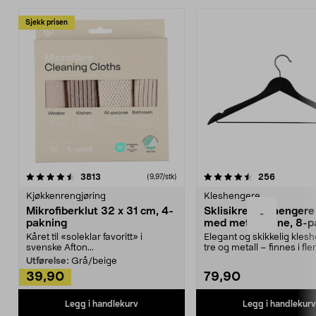
Sjekk prisen
4.5av 5 stjerner
anmeldelser
4.5av 5 stjerner
anmeldels
3813
256
(9,97/stk)
Kjøkkenrengjøring
Kleshengere
Mikrofiberklut 32 x 31 cm, 4-
Sklisikre kleshengere 
-
pakning
med metallpinne, 8-p
Kåret til «soleklar favoritt» i
Elegant og skikkelig kles
svenske Afton...
tre og metall – finnes i fle
Kleshe...
Utførelse:
Grå/beige
39,90
79,90
Legg i handlekurv
Legg i handlekurv