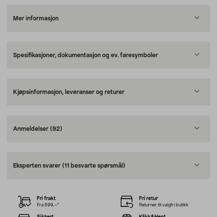
Mer informasjon
Spesifikasjoner, dokumentasjon og ev. faresymboler
Kjøpsinformasjon, leveranser og returer
Anmeldelser
(92)
Eksperten svarer
(11 besvarte spørsmål)
Fri frakt
Fri retur
Fra 599,–*
Returner til valgfri butikk
Sikkert
Klikk&Hent