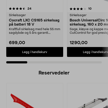
4.0 av 5 stjerner
anmeldelser
4.5 av 5 stjerner
anmeldelse
24
10
Sirkelsager
Sirkelsager
Cocraft LXC CS165 sirkelsag
Bosch UniversalCirc 
på batteri 18 V
sirkelsag, 160 x 20 
Kraftfull sirkelsag med hele 55 mm
Sage, kløyve og kappe m
sagdybde og 5 års garanti.
CutControl for god presis
Cocraft LXC CS165 ...
Bosch UniversalCirc 18V-.
699,00
1290,00
Legg i handlekurv
Legg i handlekurv
Reservedeler