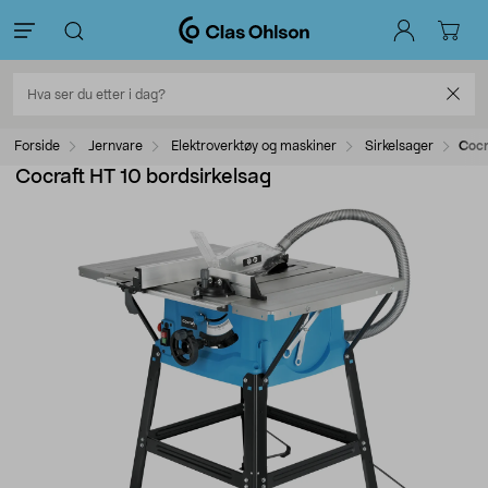
Forside
Jernvare
Elektroverktøy og maskiner
Sirkelsager
Cocr
Cocraft HT 10 bordsirkelsag