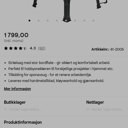
1 799,00
(inkl. moms)
4.3
(
92
)
Artikkelnr.:
41-2005
Sirkelsag med stor bordflate - gir sikkert og komfortabelt arbeid.
Perfekt til hobbysnekkeren til forskjellige prosjekter i hjemmet etc.
Tilkobling for sponavsug - for et renere arbeidsmiljø.
Leveres med hardmetallblad, kløyveanhold og gjæreanhold.
Mer informasjon
Butikklager
Nettlager
Henter lagerstatus...
Henter lagerstatus...
Produktinformasjon