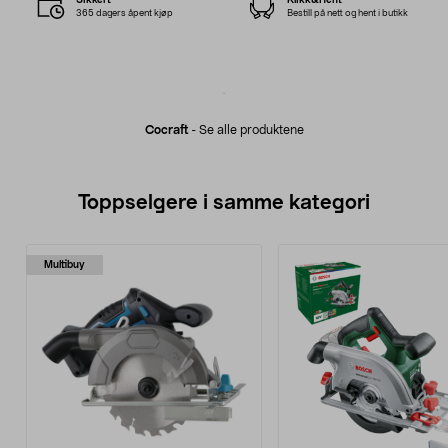
365 dagers åpent kjøp
Bestill på nett og hent i butikk
Cocraft
-
Se alle produktene
Toppselgere i samme kategori
Multibuy