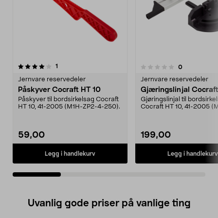
anmeldelser
5.0av 5 stjerner
1
anmeldelser
0
0.0 av 5 stjerner
Jernvare reservedeler
Jernvare reservedeler
Påskyver Cocraft HT 10
Gjæringslinjal Cocraf
Påskyver til bordsirkelsag Cocraft
Gjøringslinjal til bordsirke
HT 10, 41-2005 (M1H-ZP2-4-250).
Cocraft HT 10, 41-2005 
4-250).
59,00
199,00
Legg i handlekurv
Legg i handlekurv
Uvanlig gode priser på vanlige ting