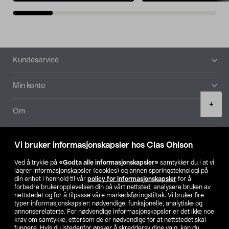
Bunntekst
Kundeservice
Min konto
Product
+
quantity
Om
Aktuelt
Vi bruker informasjonskapsler hos Clas Ohlson
Våre selskaper
Ved å trykke på
«Godta alle informasjonskapsler»
samtykker du i at vi
lagrer informasjonskapsler (cookies) og annen sporingsteknologi på
din enhet i henhold til vår
policy for informasjonskapsler
for å
Finn din butikk
forbedre brukeropplevelsen din på vårt nettsted, analysere bruken av
nettstedet og for å tilpasse våre markedsføringstiltak. Vi bruker fire
typer informasjonskapsler: nødvendige, funksjonelle, analytiske og
annonserelaterte. For nødvendige informasjonskapsler er det ikke noe
SE
NO
FI
krav om samtykke, ettersom de er nødvendige for at nettstedet skal
fungere. Hvis du istedenfor ønsker å skreddersy dine valg, kan du