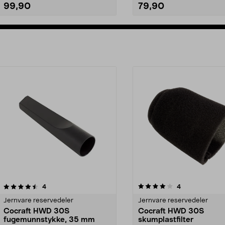
99,90
79,90
Legg i handlekurv
Legg i handlekurv
4.0av 5 stjerner
anmeldelser
3.5av 5 stjerner
anmeldelser
4
4
Jernvare reservedeler
Jernvare reservedeler
Cocraft HWD 30S
Cocraft HWD 30S
fugemunnstykke, 35 mm
skumplastfilter