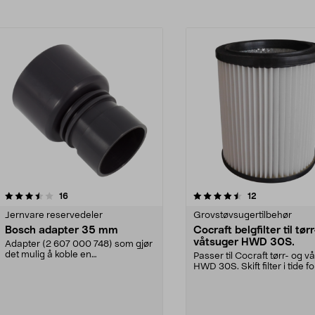
4.5av 5 stjerner
anmeldelser
4.5av 5 stjerner
anmeldelser
16
12
Jernvare reservedeler
Grovstøvsugertilbehør
Bosch adapter 35 mm
Cocraft belgfilter til tør
våtsuger HWD 30S.
Adapter (2 607 000 748) som gjør
det mulig å koble en
Passer til Cocraft tørr- og v
støvsugerslange fra slipem...
HWD 30S. Skift filter i tide fo
oppretth...