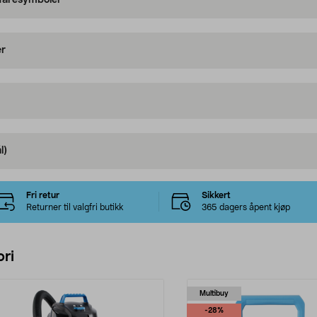
 faresymboler
er
l)
Fri retur
Sikkert
Returner til valgfri butikk
365 dagers åpent kjøp
ri
Multibuy
-28%