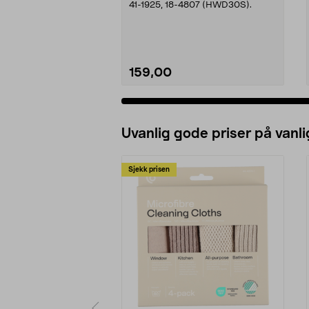
41-1925, 18-4807 (HWD30S).
159,00
Legg i handlekurv
Uvanlig gode priser på vanli
Sjekk prisen