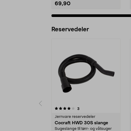
69,90
Legg i handlekurv
Reservedeler
0av 5 stjerner
4.5av 5 stjerner
anmeldelser
3
Jernvare reservedeler
Cocraft HWD 30S slange
Sugeslange til tørr- og våtsuger