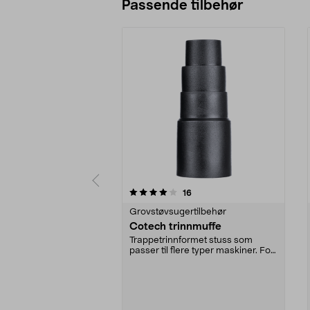
Passende tilbehør
0av 5 stjerner
3.5av 5 stjerner
anmeldelser
16
Grovstøvsugertilbehør
Cotech trinnmuffe
Trappetrinnformet stuss som
passer til flere typer maskiner. For
støvsuger med 3...