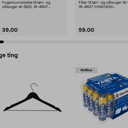
Fugemunnstykke til tørr- og
Filter til tørr- og våtsuger 41
våtsuger 41-1925, 18-4807
18-4807 (HWD30S).
(HWD30S).
39,00
59,00
Legg i handlekurv
Legg i handlekurv
ge ting
Multibuy