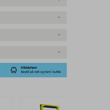
Klikk&Hent
Bestill på nett og hent i butikk