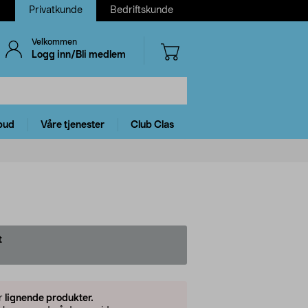
Privatkunde
Bedriftskunde
Velkommen
Logg inn/Bli medlem
bud
Våre tjenester
Club Clas
t
er
lignende produkter.