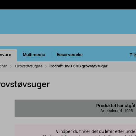
rnvare
Multimedia
Reservedeler
Til
kiner
Grovstøvsugere
Cocraft HWD 30S grovstøvsuger
ovstøvsuger
Produktet har utgåt
Artikkelnr.:
41-1925
Vi håper du finner det du leter etter und