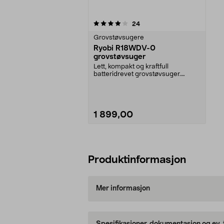
0av 5 stjerner
anmeldelser
24
Grovstøvsugere
Ryobi R18WDV-0
grovstøvsuger
Lett, kompakt og kraftfull
batteridrevet grovstøvsuger.
Suger opp alt fra fine s...
1 899,00
Legg i handlekurv
Produktinformasjon
Mer informasjon