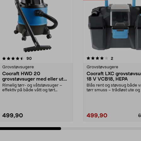
4.0 av 5 stjerner
anmeldelser
4.5 av 5 stjerner
anmeldelser
90
2
Grovstøvsugere
Grovstøvsugere
Cocraft HWD 20
Cocraft LXC grovstøvsu
grovstøvsuger med eller uten
18 V VCB18, HEPA
pose
Rimelig tørr- og våtstøvsuger –
Blås rent og støvsug både v
effektiv på både vått og tørt
tørr smuss – trådløst ute og
smuss. Cocraft HWD...
Cocraft LXC ...
499,90
499,90
6