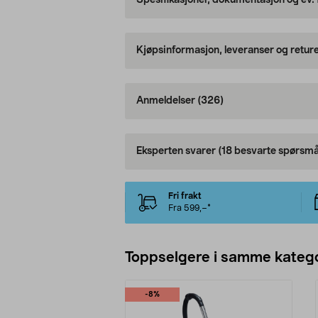
Spesifikasjoner, dokumentasjon og ev.
Kjøpsinformasjon, leveranser og retur
Anmeldelser
(326)
Eksperten svarer
(18 besvarte spørsmå
Fri frakt
Fra 599,–*
Toppselgere i samme katego
-8%