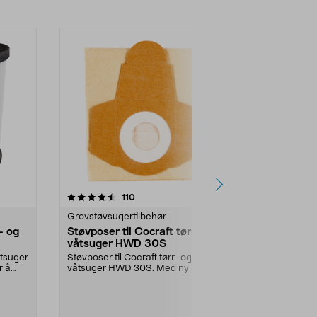
anmeldelser
110
Grovstøvsugertilbehør
r- og
Støvposer til Cocraft tørr- og
våtsuger HWD 30S
åtsuger
Støvposer til Cocraft tørr- og
r å
våtsuger HWD 30S. Med ny pose
opprettholder du st...