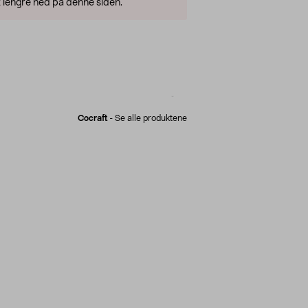
 lengre ned på denne siden.
Cocraft
-
Se alle produktene