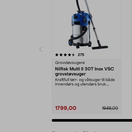
5 av 5 stjerner
4.5 av 5 stjerner
anmeldelser
275
Grovstøvsugere
Nilfisk Multi II 30T Inox VSC
grovstøvsuger
Kraftfull tørr- og våtsuger til både
innendørs og utendørs bruk.
Nilfisk Multi I...
1799,00
1949,00