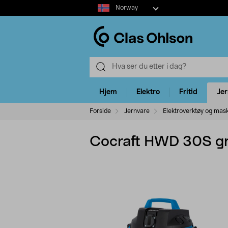
Select
Norway
market
Hjem
Elektro
Fritid
Je
Forside
Jernvare
Elektroverktøy og mas
Cocraft HWD 30S gr