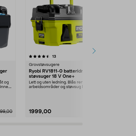
4.0 av 5 stjerner
anmeldelser
5.0
13
2
Grovstøvsugere
Grovstøvsug
ger
Ryobi RV1811-0 batteridrevet
Ryobi R18
støvsuger 18 V One+
grovstøvsu
åt og
Lett og uten ledning. Blås rent
Lett, kompakt 
 inne.
arbeidsområder og støvsug både
batteridrevet
vått og tørt. Ryo...
Suger opp alt f
1999,00
1899,00
99,00