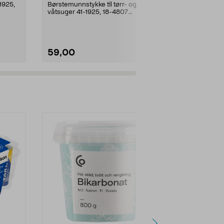
-1925,
Børstemunnstykke til tørr- og
Munnstykke for
våtsuger 41-1925, 18-4807
tørr- og våts
(HWD30S).
(HWD30S).
59,00
159,90
Legg i handlekurv
Legg 