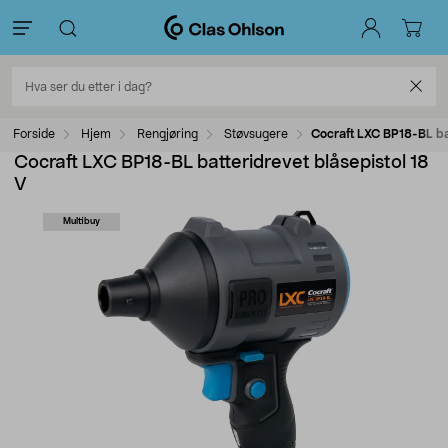
Forside
Hjem
Rengjøring
Støvsugere
Cocraft LXC BP18-BL bat
Cocraft LXC BP18-BL batteridrevet blåsepistol 18
V
Multibuy