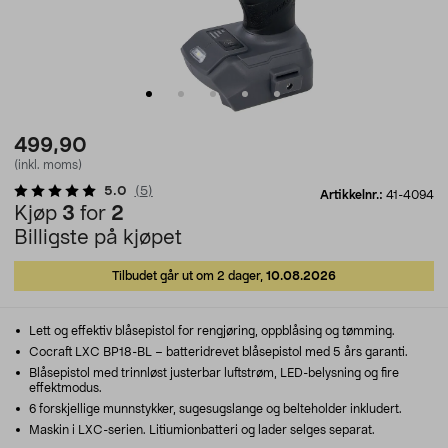
499,90
(inkl. moms)
5.0
(
5
)
Artikkelnr.:
41-4094
Kjøp
3
for
2
Billigste på kjøpet
Tilbudet går ut om 2 dager,
10.08.2026
Lett og effektiv blåsepistol for rengjøring, oppblåsing og tømming.
Cocraft LXC BP18-BL – batteridrevet blåsepistol med 5 års garanti.
Blåsepistol med trinnløst justerbar luftstrøm, LED-belysning og fire
effektmodus.
6 forskjellige munnstykker, sugesugslange og belteholder inkludert.
Maskin i LXC-serien. Litiumionbatteri og lader selges separat.