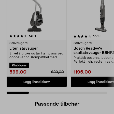
4.0 av 5 stjerner
anmeldelser
4.0 av 5 stjerner
anmeldel
1401
1589
Støvsugere
Støvsugere
Liten støvsuger
Bosch Readyy'y
skaftstøvsuger BBHF
Enkel å bruke og tar liten plass ved
oppbevaring. Kompatibel med
Praktisk poseløs, ladbar s
støvsugerpose 4...
Perfekt hjelp ved en rask
Klubbpris
rengjøring. 2-i-1 ...
599,00
1195,00
699,00
Legg i handlekurv
Legg i handlekurv
Passende tilbehør