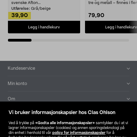
svenske Afton...
tre og metall – finnes i fle
Kleshe...
Utførelse:
Grå/beige
39,90
79,90
Legg i handlekurv
Legg i handlekurv
Bunntekst
Kundeservice
Min konto
Om
Vi bruker informasjonskapsler hos Clas Ohlson
Aktuelt
Ved å trykke på
«Godta alle informasjonskapsler»
samtykker du i at vi
lagrer informasjonskapsler (cookies) og annen sporingsteknologi på
Våre selskaper
din enhet i henhold til vår
policy for informasjonskapsler
for å