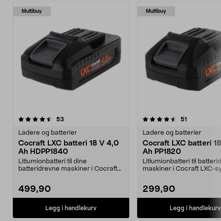
Multibuy
Multibuy
4.5av 5 stjerner
anmeldelser
5.0av 5 stjerner
anmeldelse
53
51
Ladere og batterier
Ladere og batterier
Cocraft LXC batteri 18 V 4,0
Cocraft LXC batteri 1
Ah HDPP1840
Ah PP1820
Litiumionbatteri til dine
Litiumionbatteri til batter
batteridrevne maskiner i Cocraft
maskiner i Cocraft LXC-s
LXC-systemet. Cocraft...
Cocraft LXC ...
499,90
299,90
Legg i handlekurv
Legg i handlekurv