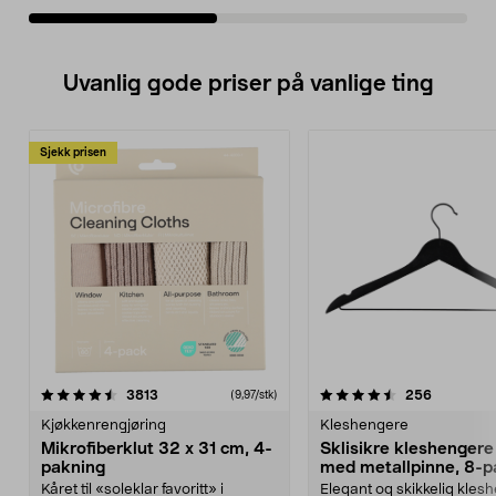
Uvanlig gode priser på vanlige ting
Sjekk prisen
4.5av 5 stjerner
anmeldelser
4.5av 5 stjerner
anmeldels
3813
256
(9,97/stk)
Kjøkkenrengjøring
Kleshengere
Mikrofiberklut 32 x 31 cm, 4-
Sklisikre kleshengere 
pakning
med metallpinne, 8-p
Kåret til «soleklar favoritt» i
Elegant og skikkelig kles