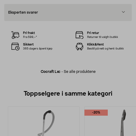
Eksperten svarer
Fri frakt
Fri retur
Fra 599,–*
Returner til valgfri butikk
Sikkert
Klikk&Hent
365 dagers åpent kjøp
Bestill på nett og hent i butikk
Cocraft Lxc
-
Se alle produktene
Toppselgere i samme kategori
-20%