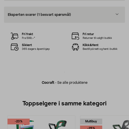
Eksperten svarer
(1 besvart spørsmål)
Fri frakt
Fri retur
Fra 599,–*
Returner til valgfri butikk
Sikkert
Klikk&Hent
365 dagers åpent kjøp
Bestill på nett og hent i butikk
Cocraft
-
Se alle produktene
Toppselgere i samme kategori
-23%
Multibuy
-25%