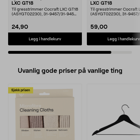
LXC GT18
LXC GT18
Til gresstrimmer Cocraft LXC GT18
Til gresstrimmer Cocraft
(ASYGT02230), 31-9457/31-9458
(ASYGT02230), 31-9457/
og 18-1465.
og 18-1465.
24,90
59,00
Legg i handlekurv
Legg i handlekurv
Uvanlig gode priser på vanlige ting
Sjekk prisen