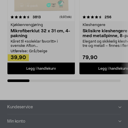
4.5av 5 stjerner
anmeldelser
4.5av 5 stjerner
anmeldels
3813
256
(9,97/stk)
Kjøkkenrengjøring
Kleshengere
Mikrofiberklut 32 x 31 cm, 4-
Sklisikre kleshengere 
pakning
med metallpinne, 8-p
Kåret til «soleklar favoritt» i
Elegant og skikkelig kles
svenske Afton...
tre og metall – finnes i fle
Kleshe...
Utførelse:
Grå/beige
39,90
79,90
Legg i handlekurv
Legg i handlekurv
Bunntekst
Kundeservice
Min konto