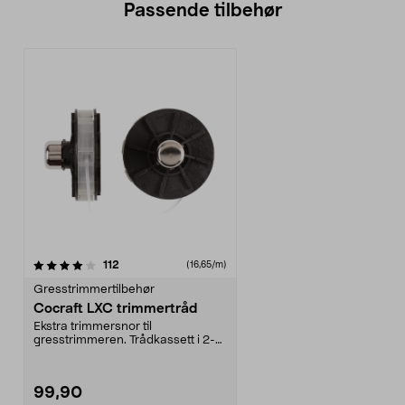
Passende tilbehør
anmeldelser
112
(16,65/m)
Gresstrimmertilbehør
Cocraft LXC trimmertråd
Ekstra trimmersnor til
gresstrimmeren. Trådkassett i 2-
pack. Passer til Cocraft ...
99,90