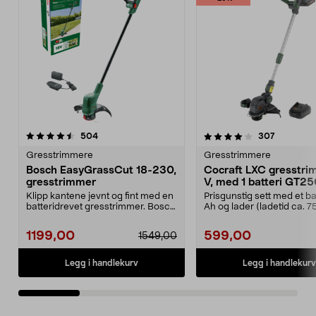
4.0 av 5 stjerner
anmeldelser
4.5 av 5 stjerner
anmeldels
504
307
Gresstrimmere
Gresstrimmere
Bosch EasyGrassCut 18-230,
Cocraft LXC gresstri
gresstrimmer
V, med 1 batteri GT2
Klipp kantene jevnt og fint med en
Prisgunstig sett med et ba
batteridrevet gresstrimmer. Bosch
Ah og lader (ladetid ca. 7
batteridrev...
minutter). Cocr...
1199,00
599,00
1549,00
Legg i handlekurv
Legg i handlekurv