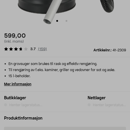
599,00
(inkl. moms)
3.7
(
159
)
Artikkelnr.:
41-2309
En grovsuger som brukes til rask og effektiv rengjøring.
Til rengjøring av f.eks. kaminer, griller og vedovner for sot og aske.
15 l-beholder.
Mer informasjon
Butikklager
Nettlager
Henter lagerstatus...
Henter lagerstatus...
Produktinformasjon