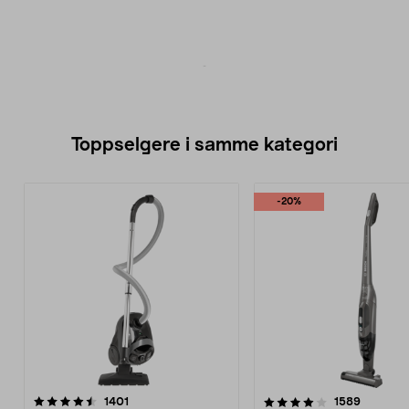
Toppselgere i samme kategori
-20%
4.0 av 5 stjerner
anmeldelser
4.0 av 5 stjerner
anmeldel
1401
1589