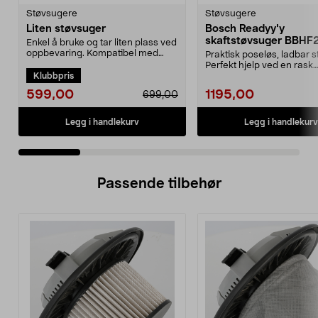
Støvsugere
Støvsugere
Liten støvsuger
Bosch Readyy'y
skaftstøvsuger BBHF
Enkel å bruke og tar liten plass ved
oppbevaring. Kompatibel med
Praktisk poseløs, ladbar s
støvsugerpose 4...
Perfekt hjelp ved en rask
Klubbpris
rengjøring. 2-i-1 ...
599,00
1195,00
699,00
Legg i handlekurv
Legg i handlekurv
Passende tilbehør