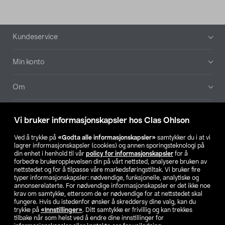
Bunntekst
Kundeservice
Min konto
Om
Aktuelt
Vi bruker informasjonskapsler hos Clas Ohlson
Våre selskaper
Ved å trykke på
«Godta alle informasjonskapsler»
samtykker du i at vi
lagrer informasjonskapsler (cookies) og annen sporingsteknologi på
din enhet i henhold til vår
policy for informasjonskapsler
for å
Finn din butikk
forbedre brukeropplevelsen din på vårt nettsted, analysere bruken av
nettstedet og for å tilpasse våre markedsføringstiltak. Vi bruker fire
typer informasjonskapsler: nødvendige, funksjonelle, analytiske og
annonserelaterte. For nødvendige informasjonskapsler er det ikke noe
SE
NO
FI
krav om samtykke, ettersom de er nødvendige for at nettstedet skal
fungere. Hvis du istedenfor ønsker å skreddersy dine valg, kan du
trykke på
«Innstillinger»
. Ditt samtykke er frivillig og kan trekkes
tilbake når som helst ved å endre dine innstillinger for