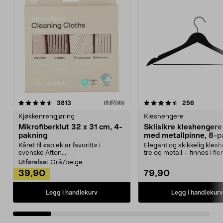
4.5av 5 stjerner
anmeldelser
4.5av 5 stjerner
anmeldels
3813
256
(9,97/stk)
Kjøkkenrengjøring
Kleshengere
Mikrofiberklut 32 x 31 cm, 4-
Sklisikre kleshengere 
pakning
med metallpinne, 8-p
Kåret til «soleklar favoritt» i
Elegant og skikkelig kles
svenske Afton...
tre og metall – finnes i fle
Kleshe...
Utførelse:
Grå/beige
39,90
79,90
Legg i handlekurv
Legg i handlekurv