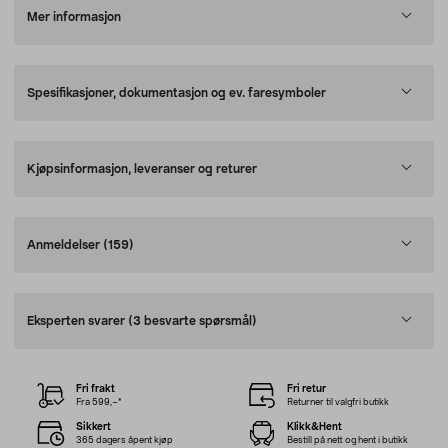
Mer informasjon
Spesifikasjoner, dokumentasjon og ev. faresymboler
Kjøpsinformasjon, leveranser og returer
Anmeldelser
(159)
Eksperten svarer
(3 besvarte spørsmål)
Fri frakt
Fri retur
Fra 599,–*
Returner til valgfri butikk
Sikkert
Klikk&Hent
365 dagers åpent kjøp
Bestill på nett og hent i butikk