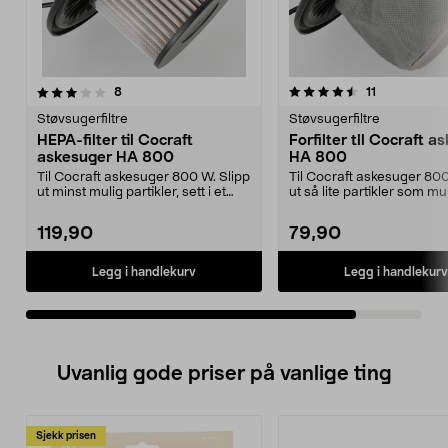
4.5av 5 stjerner
anmeldelser
anmeldelser
8
11
Støvsugerfiltre
Støvsugerfiltre
HEPA-filter til Cocraft
Forfilter tll Cocraft a
askesuger HA 800
HA 800
Til Cocraft askesuger 800 W. Slipp
Til Cocraft askesuger 800
ut minst mulig partikler, sett i et
ut så lite partikler som muli
rent filt...
et r...
119,90
79,90
Legg i handlekurv
Legg i handlekurv
Uvanlig gode priser på vanlige ting
Sjekk prisen