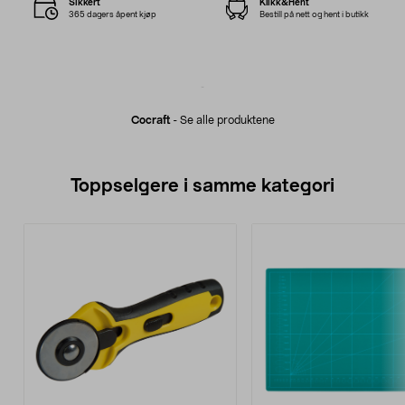
Sikkert
Klikk&Hent
365 dagers åpent kjøp
Bestill på nett og hent i butikk
Cocraft
-
Se alle produktene
Toppselgere i samme kategori