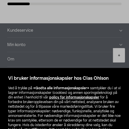
Bunntekst
Kundeservice
Min konto
Product
+
quantity
Om
Aktuelt
Vi bruker informasjonskapsler hos Clas Ohlson
Våre selskaper
Ved å trykke på
«Godta alle informasjonskapsler»
samtykker du i at vi
lagrer informasjonskapsler (cookies) og annen sporingsteknologi på
din enhet i henhold til vår
policy for informasjonskapsler
for å
Finn din butikk
forbedre brukeropplevelsen din på vårt nettsted, analysere bruken av
nettstedet og for å tilpasse våre markedsføringstiltak. Vi bruker fire
typer informasjonskapsler: nødvendige, funksjonelle, analytiske og
annonserelaterte. For nødvendige informasjonskapsler er det ikke noe
SE
NO
FI
krav om samtykke, ettersom de er nødvendige for at nettstedet skal
fungere. Hvis du istedenfor ønsker å skreddersy dine valg, kan du