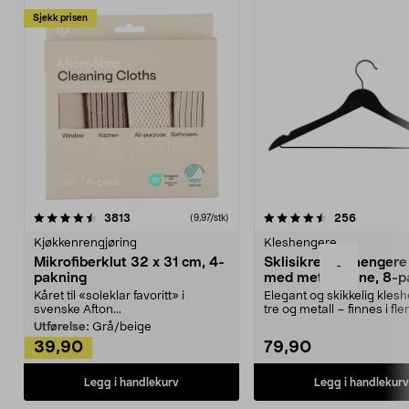
Sjekk prisen
4.5av 5 stjerner
anmeldelser
4.5av 5 stjerner
anmeldels
3813
256
(9,97/stk)
Kjøkkenrengjøring
Kleshengere
Mikrofiberklut 32 x 31 cm, 4-
Sklisikre kleshengere 
-
pakning
med metallpinne, 8-p
Kåret til «soleklar favoritt» i
Elegant og skikkelig kles
svenske Afton...
tre og metall – finnes i fle
Kleshe...
Utførelse:
Grå/beige
39,90
79,90
Legg i handlekurv
Legg i handlekurv