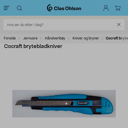
Forside
Jernvare
Håndverktøy
Kniver og bryner
Cocraft bryt
Cocraft brytebladkniver