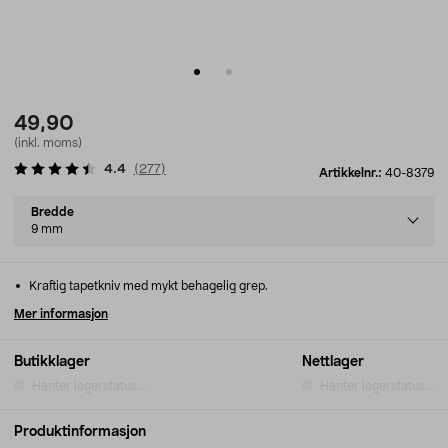
49,90
(inkl. moms)
4.4
(
277
)
Artikkelnr.:
40-8379
Select
Bredde
variant
9 mm
Kraftig tapetkniv med mykt behagelig grep.
Mer informasjon
Butikklager
Nettlager
Henter lagerstatus...
Henter lagerstatus...
Produktinformasjon