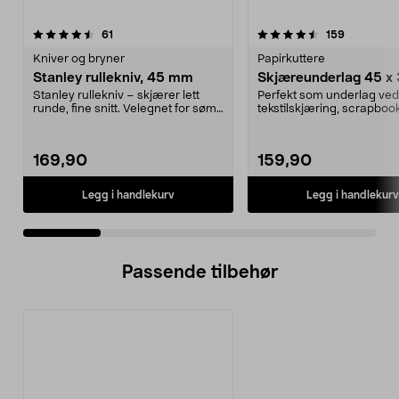
4.5 av 5 stjerner
anmeldelser
4.5 av 5 stjerner
anmeldels
61
159
Kniver og bryner
Papirkuttere
Stanley rullekniv, 45 mm
Skjæreunderlag 45 x
Stanley rullekniv – skjærer lett
Perfekt som underlag ved
runde, fine snitt. Velegnet for søm
tekstilskjæring, scrapbook
og kunsthån...
Verktöy for ...
169,90
159,90
Legg i handlekurv
Legg i handlekurv
Passende tilbehør