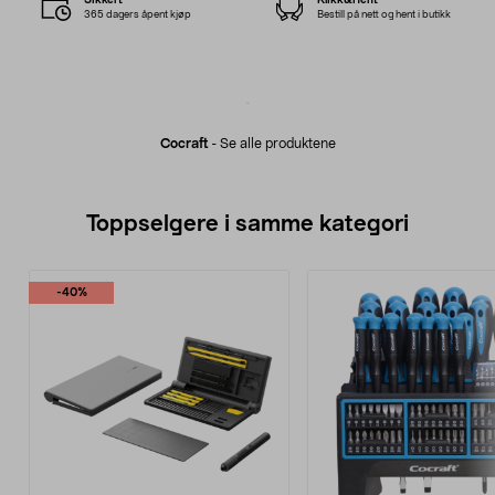
365 dagers åpent kjøp
Bestill på nett og hent i butikk
Cocraft
-
Se alle produktene
Toppselgere i samme kategori
-40%