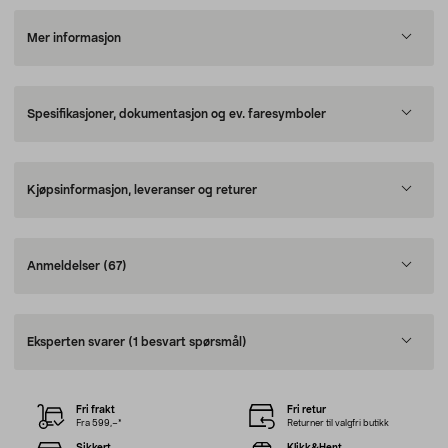
Mer informasjon
Spesifikasjoner, dokumentasjon og ev. faresymboler
Kjøpsinformasjon, leveranser og returer
Anmeldelser
(67)
Eksperten svarer
(1 besvart spørsmål)
Fri frakt
Fri retur
Fra 599,–*
Returner til valgfri butikk
Sikkert
Klikk&Hent