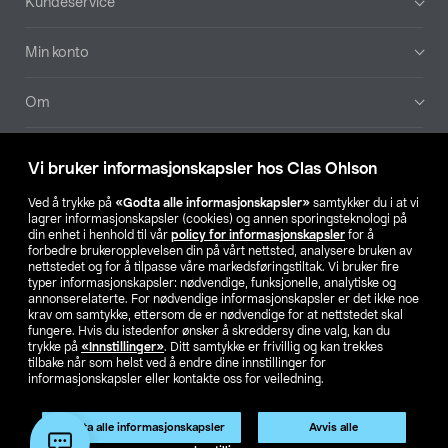
Kundeservice
Min konto
Om
Aktuelt
Vi bruker informasjonskapsler hos Clas Ohlson
Våre selskaper
Ved å trykke på
«Godta alle informasjonskapsler»
samtykker du i at vi
lagrer informasjonskapsler (cookies) og annen sporingsteknologi på
din enhet i henhold til vår
policy for informasjonskapsler
for å
Finn din butikk
forbedre brukeropplevelsen din på vårt nettsted, analysere bruken av
nettstedet og for å tilpasse våre markedsføringstiltak. Vi bruker fire
typer informasjonskapsler: nødvendige, funksjonelle, analytiske og
annonserelaterte. For nødvendige informasjonskapsler er det ikke noe
SE
NO
FI
krav om samtykke, ettersom de er nødvendige for at nettstedet skal
fungere. Hvis du istedenfor ønsker å skreddersy dine valg, kan du
trykke på
«Innstillinger»
. Ditt samtykke er frivillig og kan trekkes
tilbake når som helst ved å endre dine innstillinger for
informasjonskapsler eller kontakte oss for veiledning.
Godta alle informasjonskapsler
Avvis alle
Privacy statement
Medlemsvilkår
Kjøpsvilkår
For bedrifter