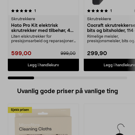
5.0 av 5 stjerner
anmeldelser
4.5 av 5 stjerner
anmeldelser
1
1
Skrutrekkere
Skrutrekkere
Hoto Pro Kit elektrisk
Cocraft skrutrekkers
skrutrekker med tilbehør, 48
bits og bitsholder, 114
deler
Liten elskrutrekker for
Rimelige meisler,
presisjonsarbeid og reparasjoner.
presisjonsmeisler, bits og
Hoto Pro Kit – elektri...
bitsholdere for hjem, hob
tekn...
599,00
299,90
999,00
Legg i handlekurv
Legg i handlekurv
Uvanlig gode priser på vanlige ting
Sjekk prisen