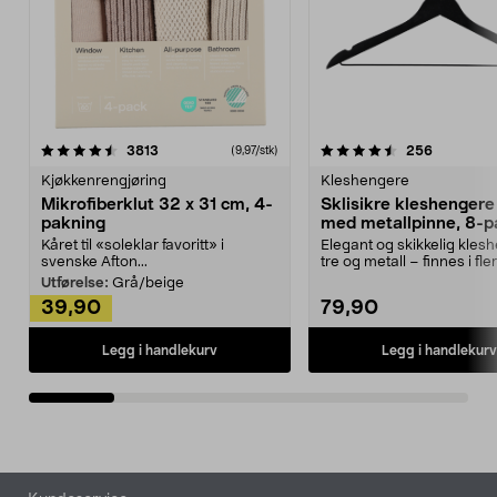
4.5av 5 stjerner
anmeldelser
4.5av 5 stjerner
anmeldels
3813
256
(9,97/stk)
Kjøkkenrengjøring
Kleshengere
Mikrofiberklut 32 x 31 cm, 4-
Sklisikre kleshengere 
pakning
med metallpinne, 8-p
Kåret til «soleklar favoritt» i
Elegant og skikkelig kles
svenske Afton...
tre og metall – finnes i fle
Kleshe...
Utførelse:
Grå/beige
39,90
79,90
Legg i handlekurv
Legg i handlekurv
Bunntekst