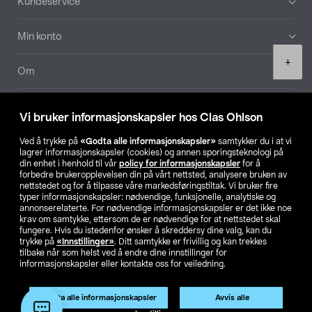
Kundeservice
Min konto
Product
+
quantity
Om
Aktuelt
Vi bruker informasjonskapsler hos Clas Ohlson
Våre selskaper
Ved å trykke på
«Godta alle informasjonskapsler»
samtykker du i at vi
lagrer informasjonskapsler (cookies) og annen sporingsteknologi på
din enhet i henhold til vår
policy for informasjonskapsler
for å
Finn din butikk
forbedre brukeropplevelsen din på vårt nettsted, analysere bruken av
nettstedet og for å tilpasse våre markedsføringstiltak. Vi bruker fire
typer informasjonskapsler: nødvendige, funksjonelle, analytiske og
annonserelaterte. For nødvendige informasjonskapsler er det ikke noe
SE
NO
FI
krav om samtykke, ettersom de er nødvendige for at nettstedet skal
fungere. Hvis du istedenfor ønsker å skreddersy dine valg, kan du
trykke på
«Innstillinger»
. Ditt samtykke er frivillig og kan trekkes
tilbake når som helst ved å endre dine innstillinger for
informasjonskapsler eller kontakte oss for veiledning.
Godta alle informasjonskapsler
Avvis alle
Privacy statement
Medlemsvilkår
Kjøpsvilkår
For bedrifter
Legg i handlekurv
(1)