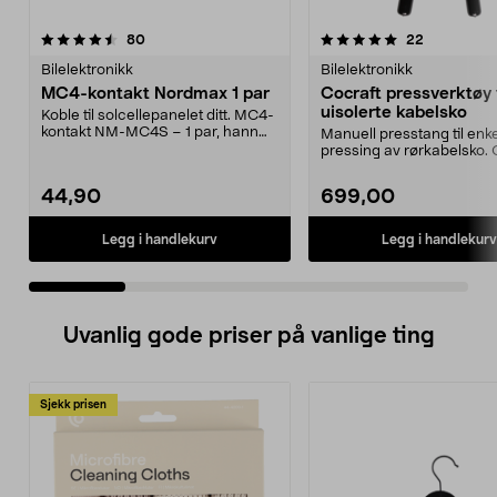
5.0 av 5 stjerner
anmeldelser
4.0 av 5 stjerner
anmeldelse
80
22
Bilelektronikk
Bilelektronikk
MC4-kontakt Nordmax 1 par
Cocraft pressverktøy t
uisolerte kabelsko
Koble til solcellepanelet ditt. MC4-
kontakt NM-MC4S – 1 par, hann
Manuell presstang til enke
og hunn. Konta...
pressing av rørkabelsko. 
pressverktøy – verk...
44,90
699,00
Legg i handlekurv
Legg i handlekurv
Uvanlig gode priser på vanlige ting
Sjekk prisen