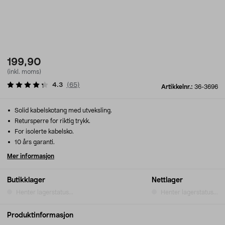
199,90
(inkl. moms)
4.3
(
65
)
Artikkelnr.:
36-3696
Solid kabelskotang med utveksling.
Retursperre for riktig trykk.
For isolerte kabelsko.
10 års garanti.
Mer informasjon
Butikklager
Nettlager
Henter lagerstatus...
Henter lagerstatus...
Produktinformasjon