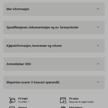
Mer informasjon
Spesifikasjoner, dokumentasjon og ev. faresymboler
Kjøpsinformasjon, leveranser og returer
Anmeldelser
(65)
Eksperten svarer
(1 besvart spørsmål)
Fri frakt
Fri retur
Fra 599,–*
Returner til valgfri butikk
Sikkert
Klikk&Hent