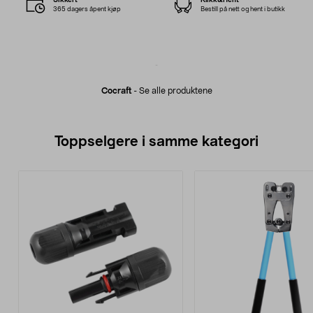
365 dagers åpent kjøp
Bestill på nett og hent i butikk
Cocraft
-
Se alle produktene
Toppselgere i samme kategori