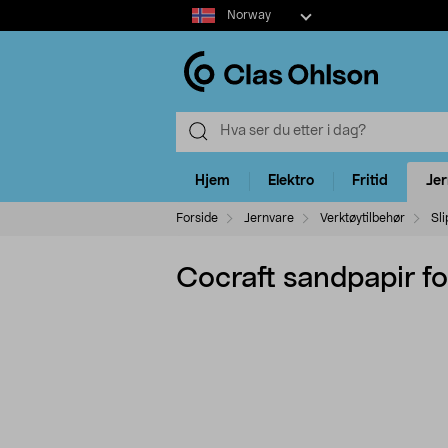
Select
Norway
market
Hjem
Elektro
Fritid
Je
Forside
Jernvare
Verktøytilbehør
Sli
Cocraft sandpapir f