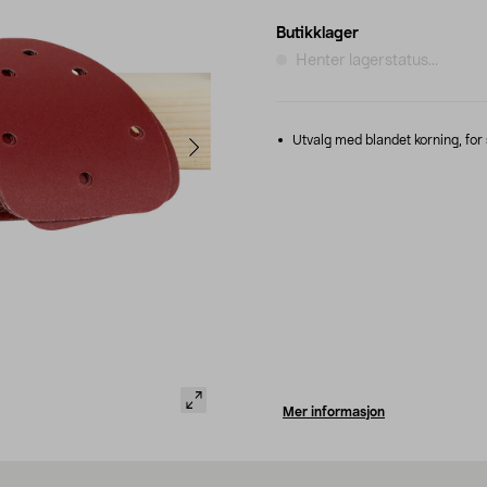
Butikklager
Henter lagerstatus...
Utvalg med blandet korning, for s
Mer informasjon