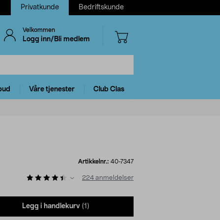
Privatkunde
Bedriftskunde
Velkommen
Logg inn/Bli medlem
bud
Våre tjenester
Club Clas
Artikkelnr.:
40-7347
224
anmeldelser
Legg i handlekurv
(1)