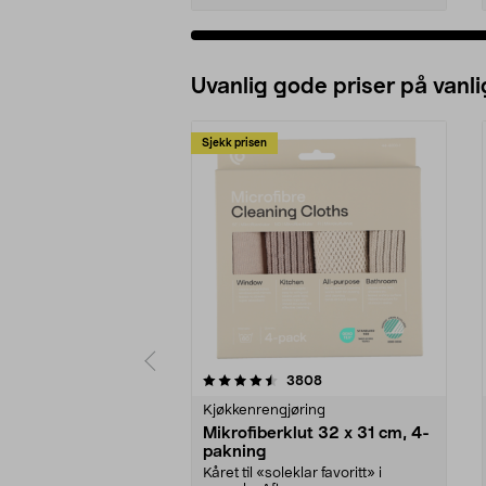
Uvanlig gode priser på vanli
Sjekk prisen
5av 5 stjerner
4.5av 5 stjerner
anmeldelser
3808
Kjøkkenrengjøring
Mikrofiberklut 32 x 31 cm, 4-
pakning
Kåret til «soleklar favoritt» i