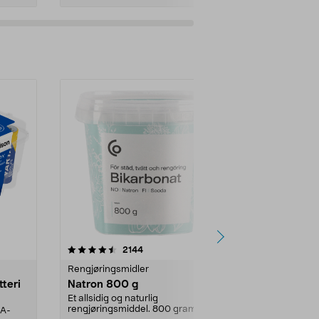
er
4.0av 5 stjerner
anmeldelser
4.5
2144
4
Rengjøringsmidler
Levende lys
tteri
Natron 800 g
Telys steari
prosent ste
Et allsidig og naturlig
rengjøringsmiddel. 800 gram
AA-
100 % stearin