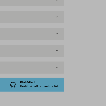
Klikk&Hent
Bestill på nett og hent i butikk