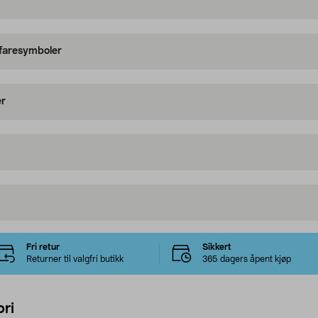
 faresymboler
er
Fri retur
Sikkert
Returner til valgfri butikk
365 dagers åpent kjøp
ri