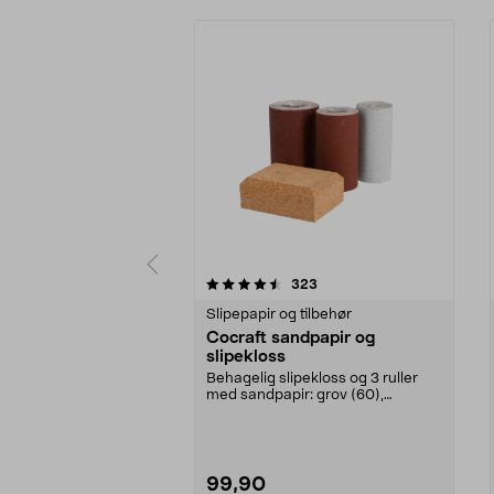
5 av 5 stjerner
5.0 av 5 stjerner
anmeldelser
323
Slipepapir og tilbehør
Cocraft sandpapir og
slipekloss
Behagelig slipekloss og 3 ruller
med sandpapir: grov (60),
medium (120) og fin (...
99,90