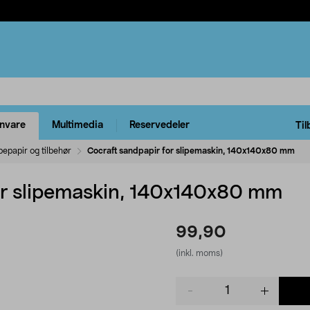
rnvare
Multimedia
Reservedeler
Til
pepapir og tilbehør
Cocraft sandpapir for slipemaskin, 140x140x80 mm
or slipemaskin, 140x140x80 mm
99,90
(inkl. moms)
Product
quantity