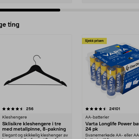
ge ting
Sjekk prisen
4.5av 5 stjerner
anmeldelser
4.5av 5 stjerner
anmeldels
256
24101
Kleshengere
AA-batterier
Sklisikre kleshengere i tre
Varta Longlife Power ba
med metallpinne, 8-pakning
24 pk
Elegant og skikkelig kleshenger av
Svanemerkede AA- eller A