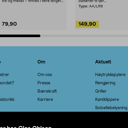
tre og metall – finnes i flere farger.
batterier til fjer...
Kleshe...
Type:
AA/LR6
79,90
149,90
Legg i handlekurv
Legg i handlekurv
o
Om
Aktuelt
strer
Om oss
Høytrykkspylere
sordet?
Presse
Rengjøring
Bærekraft
Griller
istorikk
Karriere
Kantklippere
Solcellebelysning