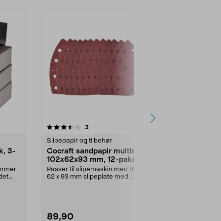
4.5 av 5 stjerner
anmeldelser
4.5
3
1
Slipepapir og tilbehør
Slipepapir og 
k, 3-
Cocraft sandpapir multisliper
Cocraft san
102x62x93 mm, 12-pakning
slipemaskin
former
Passer til slipemaskin med 102 x
Utvalg med bl
det
62 x 93 mm slipeplate med
sliping av tre,
borrelåsfeste. Sandpa...
89,90
99,90