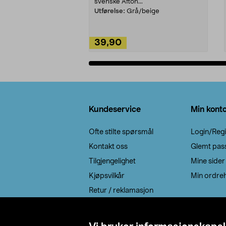
svenske Afton...
Utførelse:
Grå/beige
39,90
Legg i handlekurv
Bunntekst
Kundeservice
Min kont
Ofte stilte spørsmål
Login/Regi
Kontakt oss
Glemt pas
Tilgjengelighet
Mine sider
Kjøpsvilkår
Min ordreh
Retur / reklamasjon
EE-avfall
Cookie policy