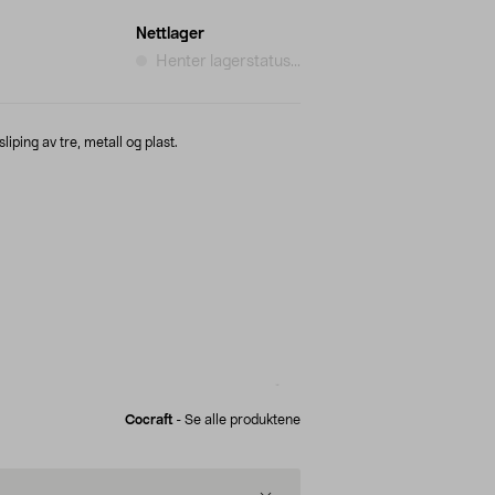
Nettlager
Henter lagerstatus...
liping av tre, metall og plast.
Cocraft
-
Se alle produktene