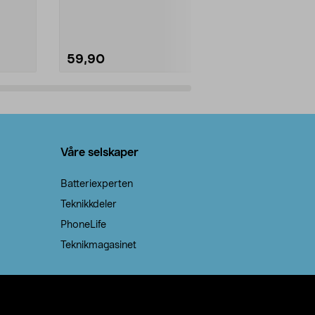
natron – til rengjøring både...
råvarer. Produ
brenner med e
59,90
69,90
Legg i handlekurv
Legg 
Våre selskaper
Batteriexperten
Teknikkdeler
PhoneLife
Teknikmagasinet