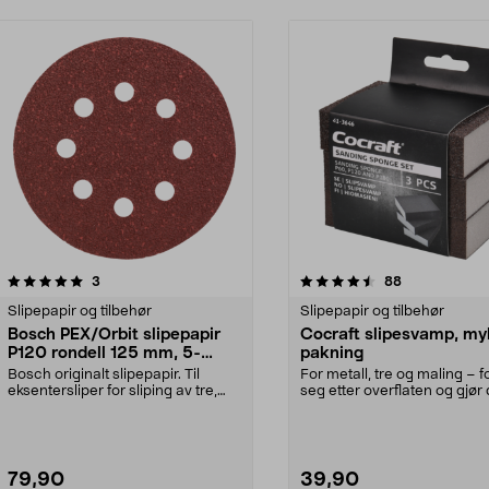
4.5 av 5 stjerner
anmeldelser
3.5 av 5 stjerner
anmeldelser
3
88
Slipepapir og tilbehør
Slipepapir og tilbehør
Bosch PEX/Orbit slipepapir
Cocraft slipesvamp, my
P120 rondell 125 mm, 5-
pakning
pakning
Bosch originalt slipepapir. Til
For metall, tre og maling – 
eksentersliper for sliping av tre,
seg etter overflaten og gjør 
maling og met...
enkelt å sli...
79,90
39,90