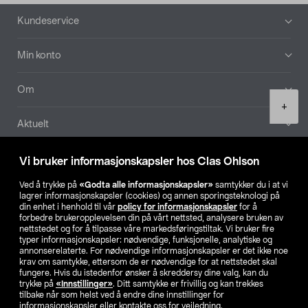
Bunntekst
Kundeservice
Min konto
Om
Product
+
quantity
Aktuelt
Våre selskaper
Vi bruker informasjonskapsler hos Clas Ohlson
Ved å trykke på
«Godta alle informasjonskapsler»
samtykker du i at vi
Finn din butikk
lagrer informasjonskapsler (cookies) og annen sporingsteknologi på
din enhet i henhold til vår
policy for informasjonskapsler
for å
forbedre brukeropplevelsen din på vårt nettsted, analysere bruken av
SE
NO
FI
nettstedet og for å tilpasse våre markedsføringstiltak. Vi bruker fire
typer informasjonskapsler: nødvendige, funksjonelle, analytiske og
annonserelaterte. For nødvendige informasjonskapsler er det ikke noe
krav om samtykke, ettersom de er nødvendige for at nettstedet skal
fungere. Hvis du istedenfor ønsker å skreddersy dine valg, kan du
trykke på
«Innstillinger»
. Ditt samtykke er frivillig og kan trekkes
tilbake når som helst ved å endre dine innstillinger for
informasjonskapsler eller kontakte oss for veiledning.