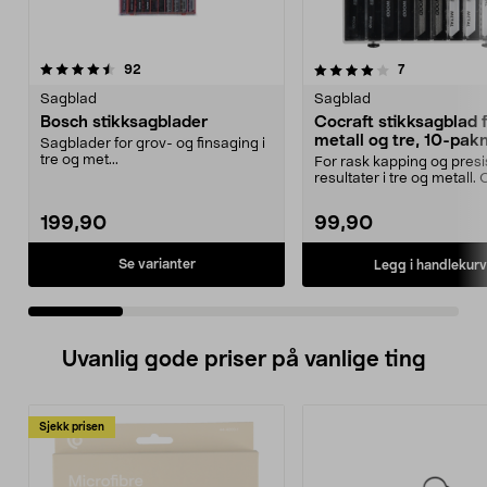
4.0 av 5 stjerner
anmeldelser
4.5 av 5 stjerner
anmeldelser
92
7
Sagblad
Sagblad
Bosch stikksagblader
Cocraft stikksagblad 
metall og tre, 10-pak
Sagblader for grov- og finsaging i
tre og met...
For rask kapping og pres
resultater i tre og metall.
stikksagblader –...
199,90
99,90
Se varianter
Legg i handlekurv
Uvanlig gode priser på vanlige ting
Sjekk prisen