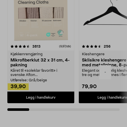
4.5av 5 stjerner
anmeldelser
4.5av 5 stjerner
anmeldels
3813
256
(9,97/stk)
Kjøkkenrengjøring
Kleshengere
Mikrofiberklut 32 x 31 cm, 4-
Sklisikre kleshengere 
pakning
med metallpinne, 8-p
Kåret til «soleklar favoritt» i
Elegant og skikkelig kles
-
svenske Afton...
tre og metall – finnes i fle
Kleshe...
Utførelse:
Grå/beige
39,90
79,90
Legg i handlekurv
Legg i handlekurv