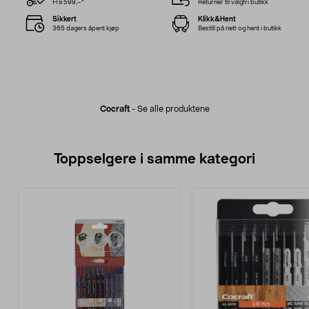
Fra 599,–*
Returner til valgfri butikk
Sikkert
Klikk&Hent
365 dagers åpent kjøp
Bestill på nett og hent i butikk
Cocraft
-
Se alle produktene
Toppselgere i samme kategori