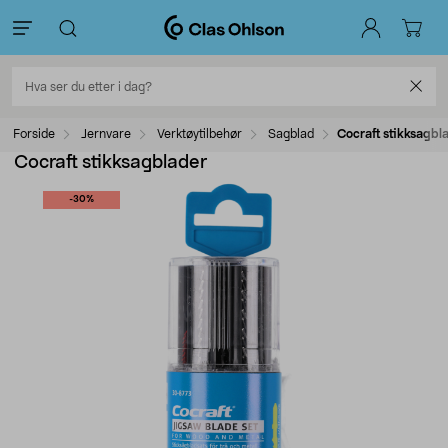
Forside
Jernvare
Verktøytilbehør
Sagblad
Cocraft stikksagbl
Cocraft stikksagblader
-30%