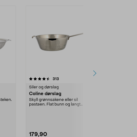
-40%
4.5 av 5 stjerner
anmeldelser
4.5
313
8
Siler og dørslag
Siler og dørsl
Coline dørslag
Dørslag av 
ulike større
steken.
Skyll grønnsakene eller sil
pastaen. Flat bunn og langt
Ett lite og ett
håndtak - enkel å plasse...
av grønnsaker 
Grønne, l...
179,90
29,90