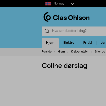
Select
Norway
market
Hjem
Elektro
Fritid
Je
Forside
Hjem
Kjøkkenutstyr
Siler og
Coline dørslag