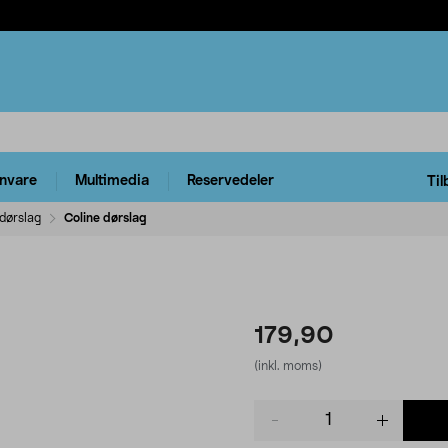
rnvare
Multimedia
Reservedeler
Til
 dørslag
Coline dørslag
179,90
(inkl. moms)
Product
quantity