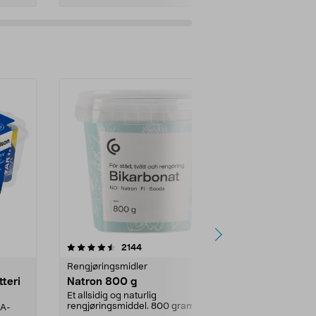
er
4.0av 5 stjerner
anmeldelser
4.5
2144
4
Rengjøringsmidler
Levende lys
tteri
Natron 800 g
Telys steari
prosent ste
Et allsidig og naturlig
rengjøringsmiddel. 800 gram
AA-
100 % stearin