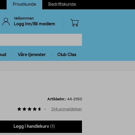
Privatkunde
Bedriftskunde
Velkommen
Logg inn/Bli medlem
bud
Våre tjenester
Club Clas
Artikkelnr.:
44-2150
314
anmeldelser
Legg i handlekurv
(1)