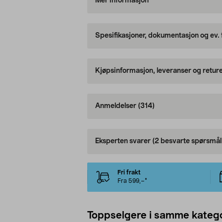
Mer informasjon
Spesifikasjoner, dokumentasjon og ev.
Kjøpsinformasjon, leveranser og retur
Anmeldelser
(314)
Eksperten svarer
(2 besvarte spørsmål
Fri frakt
Fra 599,–*
Toppselgere i samme katego