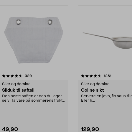
4.5 av 5 stjerner
anmeldelser
4.5 av 5 stjerner
anmeldelser
329
1281
Siler og dørslag
Siler og dørslag
Silduk til saftsil
Coline sikt
Den beste saften er den du lager
Servere en jevn, fin saus til 
selv! Ta vare på sommerens frukt
Eller h...
og bær. Silen ...
49,90
129,90