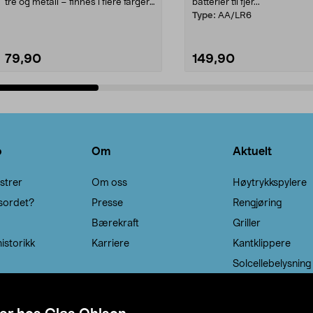
tre og metall – finnes i flere farger.
batterier til fjer...
Kleshe...
Type:
AA/LR6
79,90
149,90
Legg i handlekurv
Legg i handlekurv
o
Om
Aktuelt
strer
Om oss
Høytrykkspylere
sordet?
Presse
Rengjøring
Bærekraft
Griller
istorikk
Karriere
Kantklippere
Solcellebelysning