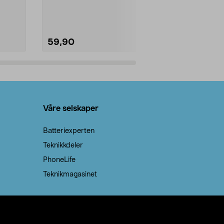
natron – til rengjøring både...
råvarer. Produ
brenner med e
59,90
69,90
Legg i handlekurv
Legg 
Våre selskaper
Batteriexperten
Teknikkdeler
PhoneLife
Teknikmagasinet