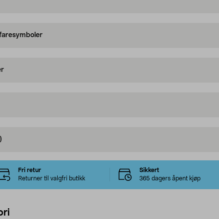
 faresymboler
er
)
Fri retur
Sikkert
Returner til valgfri butikk
365 dagers åpent kjøp
ri