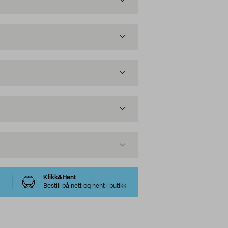
Klikk&Hent
Bestill på nett og hent i butikk