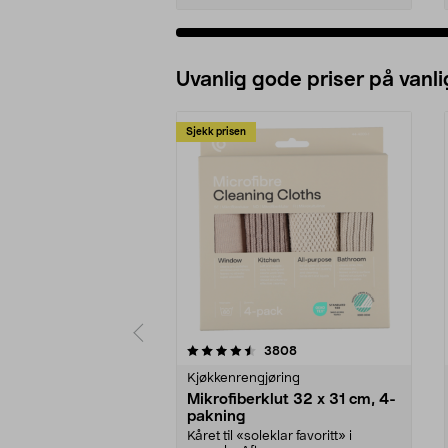
Uvanlig gode priser på vanli
Sjekk prisen
5av 5 stjerner
4.5av 5 stjerner
anmeldelser
3808
Kjøkkenrengjøring
Mikrofiberklut 32 x 31 cm, 4-
pakning
Kåret til «soleklar favoritt» i