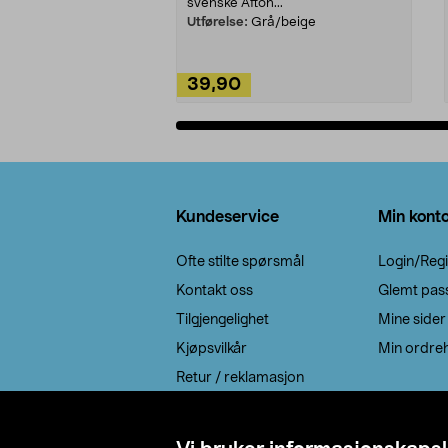
svenske Afton...
Utførelse:
Grå/beige
39,90
Legg i handlekurv
Bunntekst
Kundeservice
Min kont
Ofte stilte spørsmål
Login/Regi
Kontakt oss
Glemt pas
Tilgjengelighet
Mine sider
Kjøpsvilkår
Min ordreh
Retur / reklamasjon
EE-avfall
Cookie policy