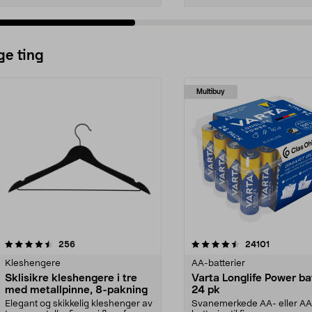
ge ting
Multibuy
4.5av 5 stjerner
anmeldelser
4.5av 5 stjerner
anmeldels
256
24101
Kleshengere
AA-batterier
Sklisikre kleshengere i tre
Varta Longlife Power ba
med metallpinne, 8-pakning
24 pk
Elegant og skikkelig kleshenger av
Svanemerkede AA- eller A