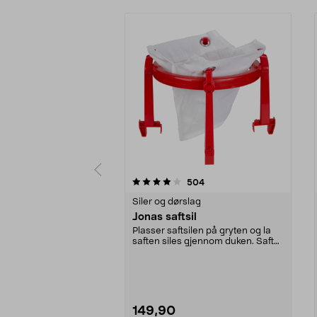
0 av 5 stjerner
4.5 av 5 stjerner
anmeldelser
504
Siler og dørslag
Jonas saftsil
Plasser saftsilen på gryten og la
saften siles gjennom duken. Saftsil
Jonas – si...
149,90