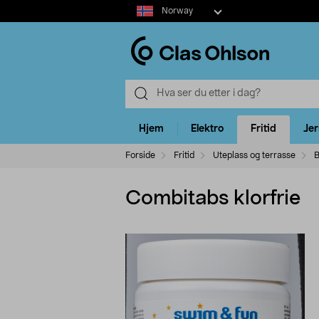
Select
Norway
market
Hjem
Elektro
Fritid
Je
Forside
Fritid
Uteplass og terrasse
B
Combitabs klorfrie