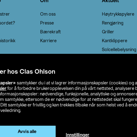
o
Om
Aktuelt
strer
Om oss
Høytrykkspylere
sordet?
Presse
Rengjøring
Bærekraft
Griller
istorikk
Karriere
Kantklippere
Solcellebelysning
er hos Clas Ohlson
kapsler»
samtykker du i at vi lagrer informasjonskapsler (cookies) og 
sler
for å forbedre brukeropplevelsen din på vårt nettsted, analysere b
 informasjonskapsler: nødvendige, funksjonelle, analytiske og annonse
om samtykke, ettersom de er nødvendige for at nettstedet skal fungere
. Ditt samtykke er frivillig og kan trekkes tilbake når som helst ved å endr
veiledning.
lson
Privacy statement
Medlemsvilkår
Kjøpsvilkår
F
Endre til priser ekskl. moms
Avvis alle
Innstillinger