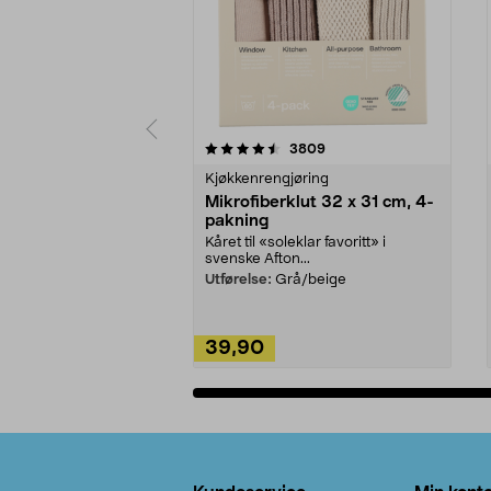
5av 5 stjerner
4.5av 5 stjerner
anmeldelser
3809
Kjøkkenrengjøring
Mikrofiberklut 32 x 31 cm, 4-
pakning
Kåret til «soleklar favoritt» i
svenske Afton...
Utførelse:
Grå/beige
39,90
Legg i handlekurv
Bunntekst