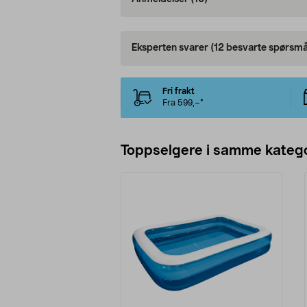
Eksperten svarer
(12 besvarte spørsmå
Fri frakt
Fra 599,–*
Toppselgere i samme katego