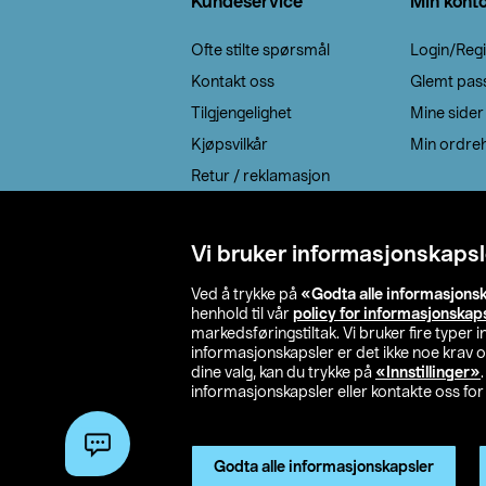
Kundeservice
Min kont
Ofte stilte spørsmål
Login/Regi
Kontakt oss
Glemt pas
Tilgjengelighet
Mine sider
Kjøpsvilkår
Min ordreh
Retur / reklamasjon
EE-avfall
Cookie policy
Vi bruker informasjonskapsl
Leveringsalternativ
Ved å trykke på
«Godta alle informasjons
henhold til vår
policy for informasjonskap
markedsføringstiltak. Vi bruker fire typer
informasjonskapsler er det ikke noe krav 
dine valg, kan du trykke på
«Innstillinger»
informasjonskapsler eller kontakte oss for 
© 2026 Clas Oh
Godta alle informasjonskapsler