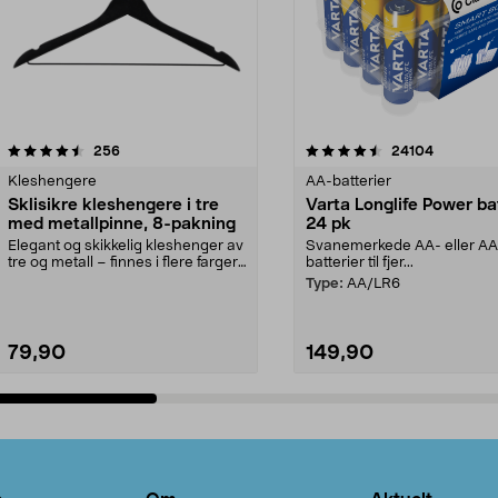
4.5av 5 stjerner
anmeldelser
4.5av 5 stjerner
anmeldels
256
24104
Kleshengere
AA-batterier
Sklisikre kleshengere i tre
Varta Longlife Power ba
med metallpinne, 8-pakning
24 pk
Elegant og skikkelig kleshenger av
Svanemerkede AA- eller A
tre og metall – finnes i flere farger.
batterier til fjer...
Kleshe...
Type:
AA/LR6
79,90
149,90
Legg i handlekurv
Legg i handlekurv