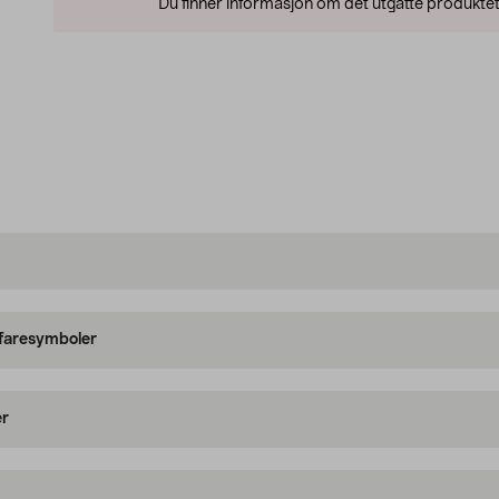
Du finner informasjon om det utgåtte produktet
 faresymboler
er