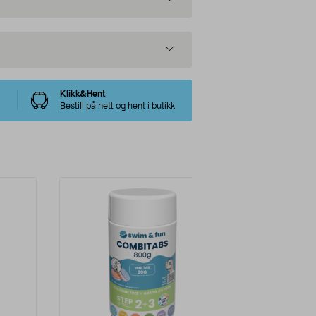
Klikk&Hent
Bestill på nett og hent i butikk