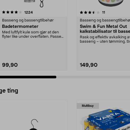
3.5 av 5 stjerner
anmeldelser
5.0 av 5 stjerner
anmeldelser
1224
11
Basseng og bassengtilbehør
Basseng og bassengtilbehø
Badetermometer
Swim & Fun Metal Out
kalkstabilisator til bass
Med luftfylt kule som gjør at den
flyter like under overflaten. Passer
Rask og effektiv avkalking a
både i ba...
basseng – uten tømming. 
Fun Metal Out – fje...
99,90
149,90
ge ting
Multibuy