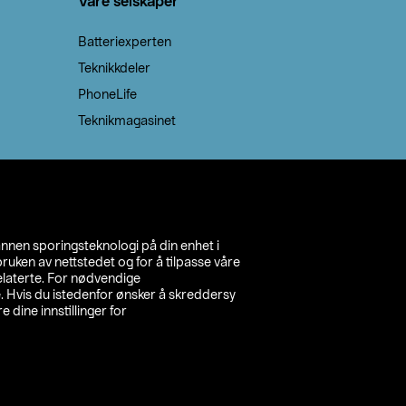
Våre selskaper
Batteriexperten
Teknikkdeler
PhoneLife
Teknikmagasinet
annen sporingsteknologi på din enhet i
ruken av nettstedet og for å tilpasse våre
relaterte. For nødvendige
. Hvis du istedenfor ønsker å skreddersy
e dine innstillinger for
inn din butikk