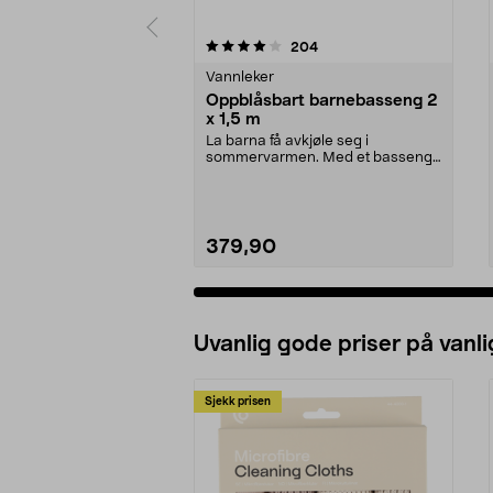
0 av 5 stjerner
4.0 av 5 stjerner
anmeldelser
204
Vannleker
Oppblåsbart barnebasseng 2
x 1,5 m
La barna få avkjøle seg i
sommervarmen. Med et basseng i
hagen slipper dere å dr...
379,90
Uvanlig gode priser på vanli
Sjekk prisen