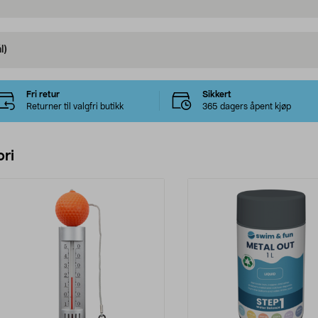
l)
Fri retur
Sikkert
Returner til valgfri butikk
365 dagers åpent kjøp
ri