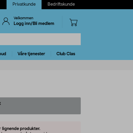
Privatkunde
Bedriftskunde
Velkommen
Logg inn/Bli medlem
bud
Våre tjenester
Club Clas
t
er
lignende produkter.