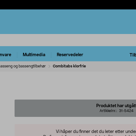
rnvare
Multimedia
Reservedeler
Til
asseng og bassengtilbehør
Combitabs klorfrie
Produktet har utgåt
Artikkelnr.:
31-5424
Vi håper du finner det du leter etter und