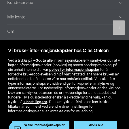
Bunntekst
Kundeservice
Min konto
Product
+
quantity
Om
Aktuelt
Vi bruker informasjonskapsler hos Clas Ohlson
Våre selskaper
Ved å trykke på
«Godta alle informasjonskapsler»
samtykker du i at vi
lagrer informasjonskapsler (cookies) og annen sporingsteknologi på
din enhet i henhold til vår
policy for informasjonskapsler
for å
Finn din butikk
forbedre brukeropplevelsen din på vårt nettsted, analysere bruken av
nettstedet og for å tilpasse våre markedsføringstiltak. Vi bruker fire
typer informasjonskapsler: nødvendige, funksjonelle, analytiske og
annonserelaterte. For nødvendige informasjonskapsler er det ikke noe
SE
NO
FI
krav om samtykke, ettersom de er nødvendige for at nettstedet skal
fungere. Hvis du istedenfor ønsker å skreddersy dine valg, kan du
trykke på
«Innstillinger»
. Ditt samtykke er frivillig og kan trekkes
tilbake når som helst ved å endre dine innstillinger for
informasjonskapsler eller kontakte oss for veiledning.
Godta alle informasjonskapsler
Avvis alle
Privacy statement
Medlemsvilkår
Kjøpsvilkår
For bedrifter
Legg i handlekurv
(1)