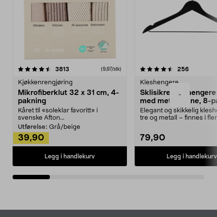
4.5av 5 stjerner
anmeldelser
4.5av 5 stjerner
anmeldels
3813
256
(9,97/stk)
Kjøkkenrengjøring
Kleshengere
Mikrofiberklut 32 x 31 cm, 4-
Sklisikre kleshengere 
-
pakning
med metallpinne, 8-p
Kåret til «soleklar favoritt» i
Elegant og skikkelig kles
svenske Afton...
tre og metall – finnes i fle
Kleshe...
Utførelse:
Grå/beige
39,90
79,90
Legg i handlekurv
Legg i handlekurv