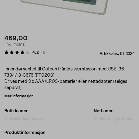
469,00
(inkl. moms)
4.2
(
6
)
Artikkelnr.:
51-3324
Innendørsenhet til Cotech trådløs værstasjon med USB, 36-
7334/18-3676 (FT0203).
Drives med 3 x AAA/LR03-batterier eller nettadapter (selges
separat).
Mer informasjon
Butikklager
Nettlager
Henter lagerstatus...
Henter lagerstatus...
Produktinformasjon