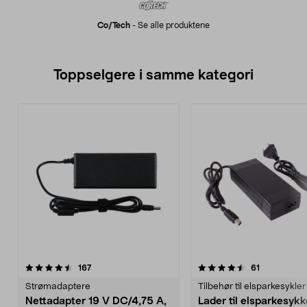
Co/tech
-
Se alle produktene
Toppselgere i samme kategori
4.5 av 5 stjerner
anmeldelser
4.0 av 5 stjerner
anmeldelse
167
61
Strømadaptere
Tilbehør til elsparkesykler
Nettadapter 19 V DC/4,75 A,
Lader til elsparkesykk