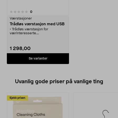
anmeldelser
0
Værstasjoner
Trådløs værstasjon med USB
• Trådløs værstasjon for
værinteresserte.
• Komplett med giver for temp,
regn og vind.
• Bakgrunnsbelyst display som
1 298,00
skifter farge etter temperaturen.
• USB-kobling for visning og
analyse av værdata på PC.
Se varianter
• Solcelledrevet vindmåler.
Uvanlig gode priser på vanlige ting
Sjekk prisen