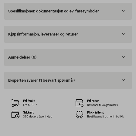
Spesifikasjoner, dokumentasjon og ev. faresymboler
Kjøpsinformasjon, leveranser og returer
Anmeldelser
(6)
Eksperten svarer
(1 besvart spørsmål)
Fri frakt
Fri retur
Fra 599,–*
Returner til valgfri butikk
Sikkert
Klikk&Hent
365 dagers åpent kjøp
Bestill på nett og hent i butikk