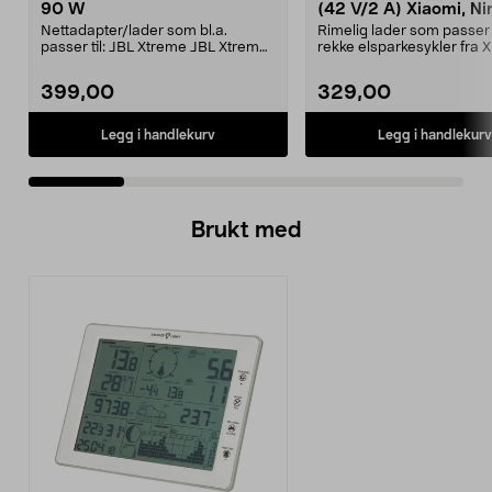
90 W
(42 V/2 A) Xiaomi, Ni
E-Way mfl.
Nettadapter/lader som bl.a.
Rimelig lader som passer t
passer til: JBL Xtreme JBL Xtreme
rekke elsparkesykler fra X
2JBL BoomboxJBL Bo...
Ninebot og E-Wa...
399,00
329,00
Legg i handlekurv
Legg i handlekurv
Brukt med