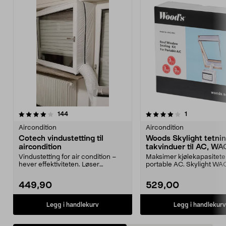
4.0av 5 stjerner
anmeldelser
4.5av 5 stjerner
anmeldelser
144
1
Aircondition
Aircondition
Cotech vindustetting til
Woods Skylight tetnin
aircondition
takvinduer til AC, W
Vindustetting for air condition –
Maksimer kjølekapasiteten 
hever effektiviteten. Løser
portable AC. Skylight W
problemet med fest...
fleksibelt tet...
449,90
529,00
Legg i handlekurv
Legg i handlekurv