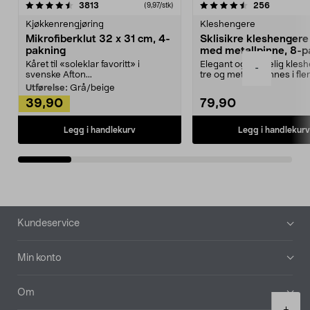
4.5av 5 stjerner
anmeldelser
4.5av 5 stjerner
anmeldels
3813
256
(9,97/stk)
Kjøkkenrengjøring
Kleshengere
Mikrofiberklut 32 x 31 cm, 4-
Sklisikre kleshengere 
pakning
med metallpinne, 8-p
Kåret til «soleklar favoritt» i
Elegant og skikkelig kles
-
svenske Afton...
tre og metall – finnes i fle
Kleshe...
Utførelse:
Grå/beige
39,90
79,90
Legg i handlekurv
Legg i handlekurv
Bunntekst
Kundeservice
Min konto
Om
Product
+