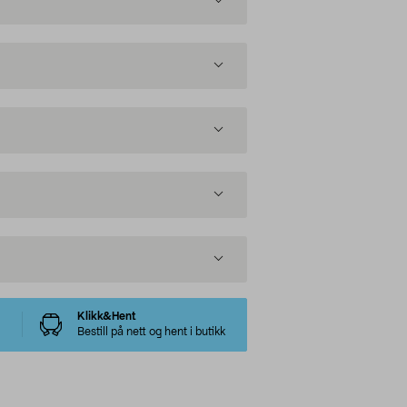
Klikk&Hent
Bestill på nett og hent i butikk