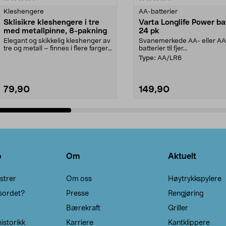
Kleshengere
AA-batterier
Sklisikre kleshengere i tre
Varta Longlife Power ba
med metallpinne, 8-pakning
24 pk
Elegant og skikkelig kleshenger av
Svanemerkede AA- eller A
tre og metall – finnes i flere farger.
batterier til fjer...
Kleshe...
Type:
AA/LR6
79,90
149,90
Legg i handlekurv
Legg i handlekurv
o
Om
Aktuelt
strer
Om oss
Høytrykkspylere
sordet?
Presse
Rengjøring
Bærekraft
Griller
istorikk
Karriere
Kantklippere