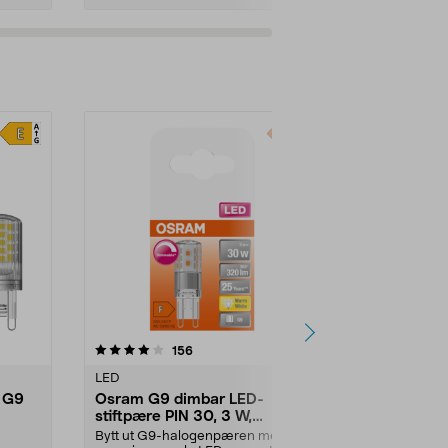
anmeldelser
156
LED
 G9
Osram G9 dimbar LED-
stiftpære PIN 30, 3 W,
varmhvit
Bytt ut G9-halogenpæren med en