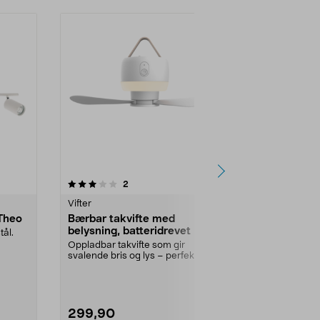
4.5 av 5 stjerner
anmeldelser
4.5
2
3
Vifter
Taklamper
 Theo
Bærbar takvifte med
Sputnik pe
belysning, batteridrevet
tekstilledni
tål.
Oppladbar takvifte som gir
Lampeholder 
svalende bris og lys – perfekt i telt,
taket, på et ve
uterom eller p...
Farge:
Svart
299,90
149,90