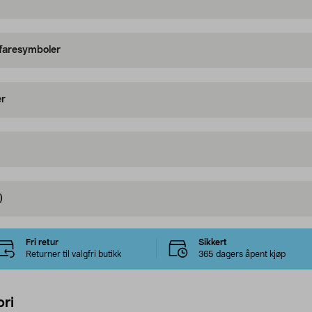
 faresymboler
er
)
Fri retur
Sikkert
Returner til valgfri butikk
365 dagers åpent kjøp
ri