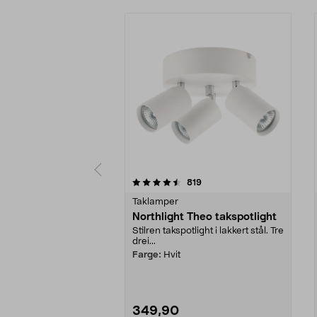
5 av 5 stjerner
4.0 av 5 stjerner
anmeldelser
819
Taklamper
Northlight Theo takspotlight
Stilren takspotlight i lakkert stål. Tre
drei...
Farge:
Hvit
349,90