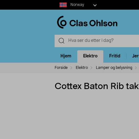
Select
Norway
market
Hjem
Elektro
Fritid
Je
Forside
Elektro
Lamper og belysning
Cottex Baton Rib ta