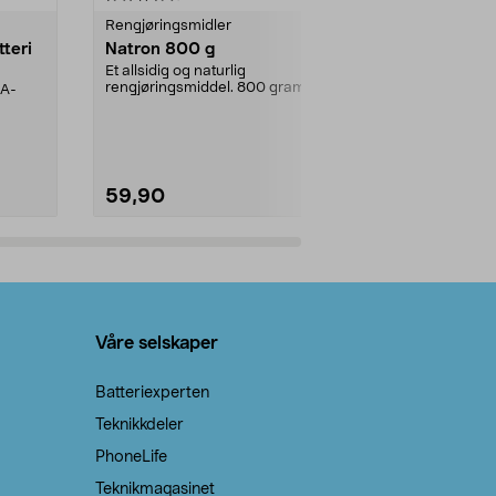
Rengjøringsmidler
Levende lys
tteri
Natron 800 g
Telys steari
prosent ste
Et allsidig og naturlig
rengjøringsmiddel. 800 gram
AA-
100 % stearin
natron – til rengjøring både...
råvarer. Produ
brenner med e
59,90
69,90
Legg i handlekurv
Legg 
Våre selskaper
Batteriexperten
Teknikkdeler
PhoneLife
Teknikmagasinet