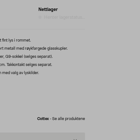
Nettlager
Henter lagerstatus...
fint lys i rommet.
ert metall med røykfargede glasskupler.
er, G9-sokkel (selges separat).
m. Takkontakt selges separat.
 med valg av lyskilder.
Cottex
-
Se alle produktene