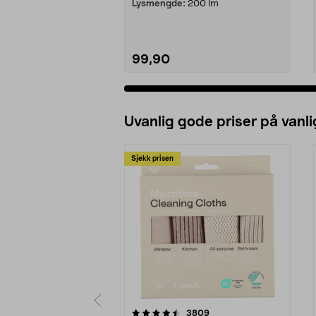
Lysmengde:
200 lm
99,90
Legg i handlekurv
Uvanlig gode priser på vanli
Sjekk prisen
5av 5 stjerner
4.5av 5 stjerner
anmeldelser
3809