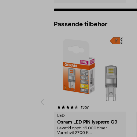
Passende tilbehør
5av 5 stjerner
4.0av 5 stjerner
anmeldelser
1357
LED
Osram LED PIN lyspære G9
Levetid opptil 15 000 timer.
Varmhvit 2700 K....