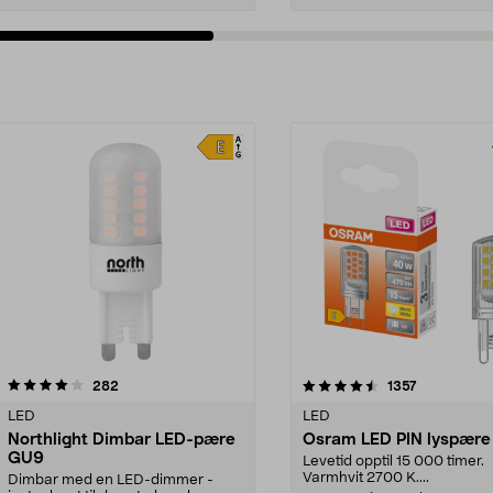
4.5av 5 stjerner
anmeldelser
4.0av 5 stjerner
anmeldelser
282
1357
LED
LED
Northlight Dimbar LED-pære
Osram LED PIN lyspære
GU9
Levetid opptil 15 000 timer.
Varmhvit 2700 K....
Dimbar med en LED-dimmer -