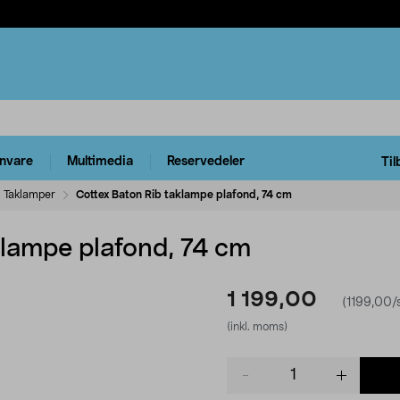
rnvare
Multimedia
Reservedeler
Til
Taklamper
Cottex Baton Rib taklampe plafond, 74 cm
klampe plafond, 74 cm
1 199,00
(1199,00/
(inkl. moms)
Product
quantity