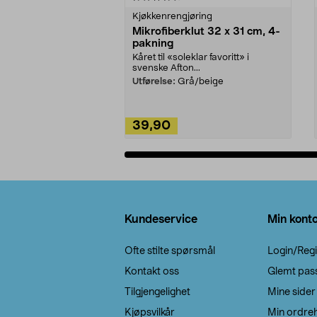
Kjøkkenrengjøring
Mikrofiberklut 32 x 31 cm, 4-
pakning
Kåret til «soleklar favoritt» i
svenske Afton...
Utførelse:
Grå/beige
39,90
Legg i handlekurv
Bunntekst
Kundeservice
Min kont
Ofte stilte spørsmål
Login/Regi
Kontakt oss
Glemt pas
Tilgjengelighet
Mine sider
Kjøpsvilkår
Min ordreh