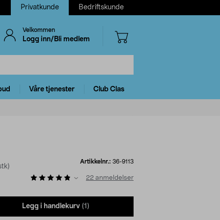
Privatkunde
Bedriftskunde
Velkommen
Logg inn/Bli medlem
bud
Våre tjenester
Club Clas
Artikkelnr.:
36-9113
stk)
22
anmeldelser
Legg i handlekurv
(1)