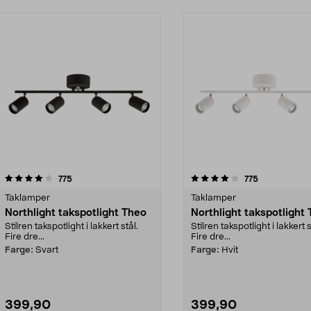
4.0 av 5 stjerner
anmeldelser
3.0 av 5 stjerner
anmeldelser
775
775
Taklamper
Taklamper
Northlight takspotlight Theo
Northlight takspotlight
Stilren takspotlight i lakkert stål.
Stilren takspotlight i lakkert s
Fire dre...
Fire dre...
Farge:
Svart
Farge:
Hvit
399,90
399,90