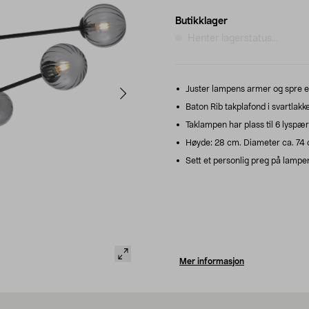
Butikklager
Henter lagerstatus...
Juster lampens armer og spre et 
Baton Rib takplafond i svartlakk
Taklampen har plass til 6 lyspær
Høyde: 28 cm. Diameter ca. 74 c
Sett et personlig preg på lampen
Mer informasjon