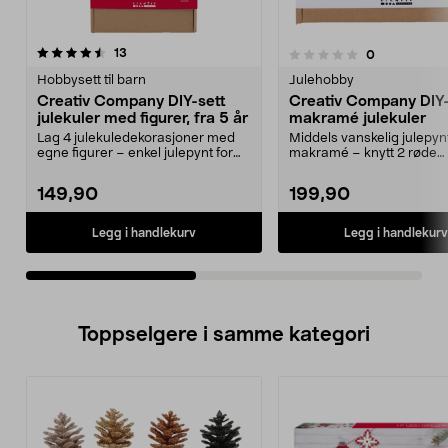
anmeldelser
3.5av 5 stjerner
13
anmeldelser
0
0.0 av 5 stjerner
Hobbysett til barn
Julehobby
Creativ Company DIY-sett
Creativ Company DIY-
julekuler med figurer, fra 5 år
makramé julekuler
Lag 4 julekuledekorasjoner med
Middels vanskelig julepynt
egne figurer – enkel julepynt for
makramé – knytt 2 røde
store og små. C...
julekulekuler. Creativ C...
149,90
199,90
Legg i handlekurv
Legg i handlekurv
Toppselgere i samme kategori