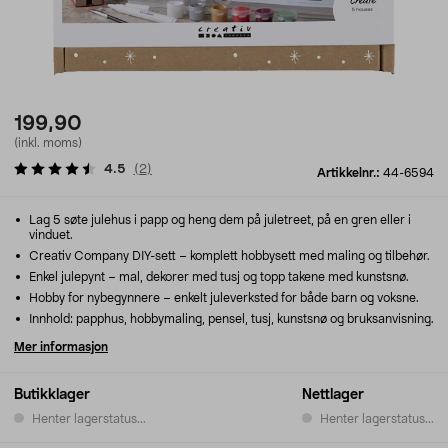
199,90
(inkl. moms)
4.5
(
2
)
Artikkelnr.:
44-6594
Lag 5 søte julehus i papp og heng dem på juletreet, på en gren eller i
vinduet.
Creativ Company DIY-sett – komplett hobbysett med maling og tilbehør.
Enkel julepynt – mal, dekorer med tusj og topp takene med kunstsnø.
Hobby for nybegynnere – enkelt juleverksted for både barn og voksne.
Innhold: papphus, hobbymaling, pensel, tusj, kunstsnø og bruksanvisning.
Mer informasjon
Butikklager
Nettlager
Henter lagerstatus...
Henter lagerstatus...