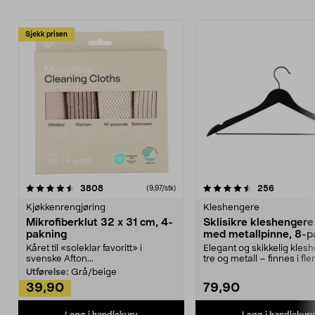
Sjekk prisen
4.5av 5 stjerner
anmeldelser
4.5av 5 stjerner
anmeldels
3808
256
(9,97/stk)
Kjøkkenrengjøring
Kleshengere
Mikrofiberklut 32 x 31 cm, 4-
Sklisikre kleshengere 
pakning
med metallpinne, 8-p
Kåret til «soleklar favoritt» i
Elegant og skikkelig kles
svenske Afton...
tre og metall – finnes i fle
Kleshe...
Utførelse:
Grå/beige
39,90
79,90
Legg i handlekurv
Legg i handlekurv