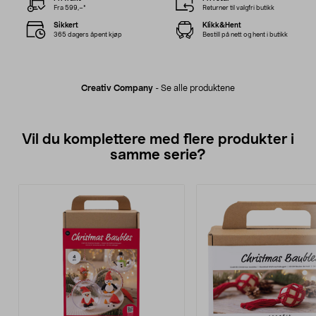
Fra 599,–*
Returner til valgfri butikk
Sikkert
Klikk&Hent
365 dagers åpent kjøp
Bestill på nett og hent i butikk
Creativ Company
-
Se alle produktene
Vil du komplettere med flere produkter i
samme serie?