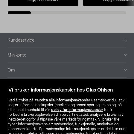
Bunntekst
Kundeservice
Min konto
Om
Aktuelt
Vi bruker informasjonskapsler hos Clas Ohlson
Våre selskaper
Ved å trykke på
«Godta alle informasjonskapsler»
samtykker du i at vi
lagrer informasjonskapsler (cookies) og annen sporingsteknologi på
din enhet i henhold til vår
policy for informasjonskapsler
for å
Finn din butikk
forbedre brukeropplevelsen din på vårt nettsted, analysere bruken av
nettstedet og for å tilpasse våre markedsføringstiltak. Vi bruker fire
typer informasjonskapsler: nødvendige, funksjonelle, analytiske og
annonserelaterte. For nødvendige informasjonskapsler er det ikke noe
SE
NO
FI
krav om samtykke, ettersom de er nødvendige for at nettstedet skal