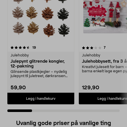
3.5 av 5 stjerner
anmeldelser
5.0 av 5 stjerner
anmeldelser
19
7
Julehobby
Julehobby
Julepynt glitrende kongler,
Julehobbysett, fra 3 å
12-pakning
Kreativt julesett for barn –
barna enkelt lage egen pynt
Glinsende plastkjegler – nydelig
Julehobbys...
julepynt til juletreet, dørkransen
eller juleho...
59,90
129,90
Legg i handlekurv
Legg i handlekurv
Uvanlig gode priser på vanlige ting