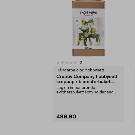
4.0av 5 stjerner
anmeldelser
0
0 av 5 stjerner
Håndarbeid og hobbysett
Creativ Company hobbysett
kreppapir blomsterbukett
grønn
Lag en imponerende
evighetsbukett som holder seg
vakker år etter år. Creativ Com...
499,90