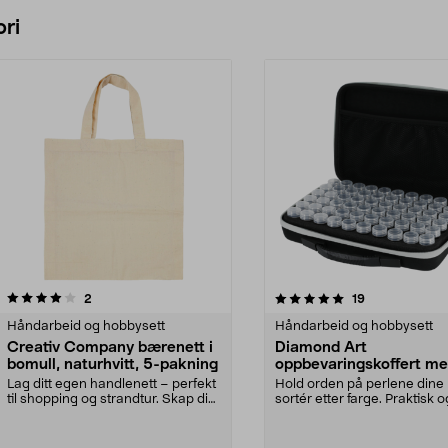
Legg i handlekurv
Legg i handlekurv
ri
5.0 av 5 stjerner
anmeldelser
5.0 av 5 stjerner
anmeldelser
2
19
Håndarbeid og hobbysett
Håndarbeid og hobbysett
Creativ Company bærenett i
Diamond Art
bomull, naturhvitt, 5-pakning
oppbevaringskoffert m
bokser
Lag ditt egen handlenett – perfekt
Hold orden på perlene dine
til shopping og strandtur. Skap ditt
sortér etter farge. Praktisk o
unike bæ...
slitesterk koffert ...