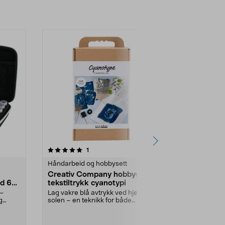
3.5 av 5 stjerner
anmeldelser
1
3
0.0
Håndarbeid og hobbysett
Håndarbeid o
Creativ Company hobbysett
Creativ Co
ed 60
tekstiltrykk cyanotypi
smykketråd
 –
Lag vakre blå avtrykk ved hjelp av
Sterk og fleks
g
solen – en teknikk for både
som halskjed
nybegynnere og me...
Creativ Compa