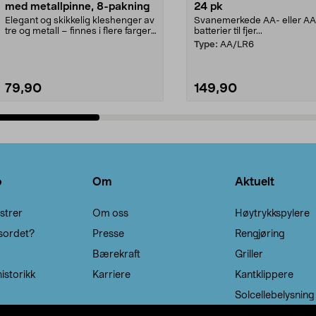
med metallpinne, 8-pakning
24 pk
Elegant og skikkelig kleshenger av
Svanemerkede AA- eller A
tre og metall – finnes i flere farger.
batterier til fjer...
Kleshe...
Type:
AA/LR6
79,90
149,90
Legg i handlekurv
Legg i handlekurv
o
Om
Aktuelt
strer
Om oss
Høytrykkspylere
sordet?
Presse
Rengjøring
Bærekraft
Griller
istorikk
Karriere
Kantklippere
Solcellebelysning