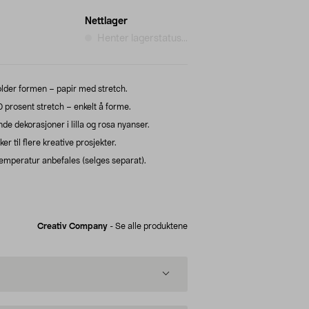
Nettlager
Henter lagerstatus...
lder formen – papir med stretch.
prosent stretch – enkelt å forme.
e dekorasjoner i lilla og rosa nyanser.
r til flere kreative prosjekter.
 temperatur anbefales (selges separat).
Creativ Company
-
Se alle produktene