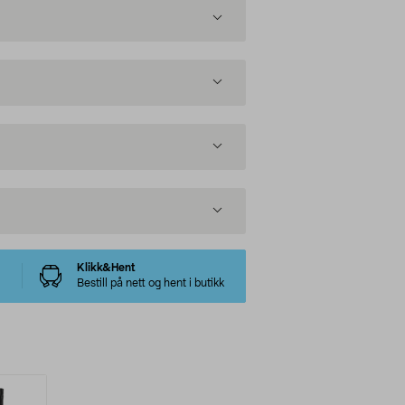
Klikk&Hent
Bestill på nett og hent i butikk