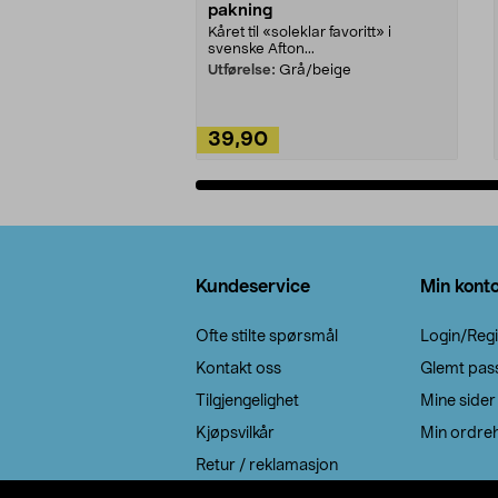
pakning
Kåret til «soleklar favoritt» i
svenske Afton...
Utførelse:
Grå/beige
39,90
Legg i handlekurv
Bunntekst
Kundeservice
Min kont
Ofte stilte spørsmål
Login/Regi
Kontakt oss
Glemt pas
Tilgjengelighet
Mine sider
Kjøpsvilkår
Min ordreh
Retur / reklamasjon
EE-avfall