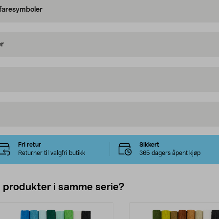
 faresymboler
er
Fri retur
Sikkert
Returner til valgfri butikk
365 dagers åpent kjøp
e produkter i samme serie?