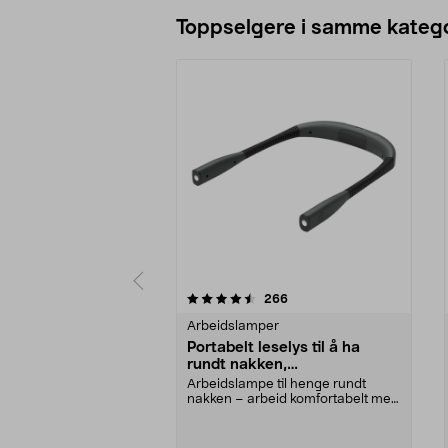
Legg i handlekurv
Toppselgere i samme katego
5 av 5 stjerner
4.0 av 5 stjerner
anmeldelser
266
Arbeidslamper
Portabelt leselys til å ha
rundt nakken,
håndarbeidslampe
Arbeidslampe til henge rundt
nakken – arbeid komfortabelt med
hendene fri. Porta...