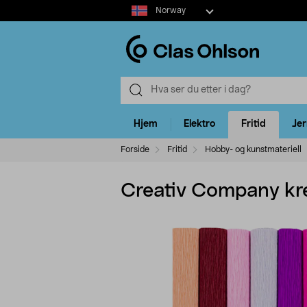
Select
Norway
market
Hjem
Elektro
Fritid
Je
Forside
Fritid
Hobby- og kunstmateriell
Creativ Company krep