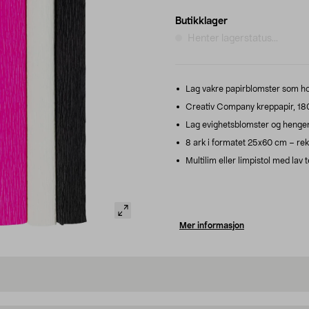
Butikklager
Henter lagerstatus...
Lag vakre papirblomster som ho
Creativ Company kreppapir, 180 
Lag evighetsblomster og hengend
8 ark i formatet 25x60 cm – rekke
Multilim eller limpistol med lav
Mer informasjon