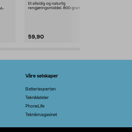
prosent ste
Et allsidig og naturlig
rengjøringsmiddel. 800 gram
AA-
100 % stearin
natron – til rengjøring både...
råvarer. Produ
brenner med e
59,90
69,90
Legg i handlekurv
Legg 
Våre selskaper
Batteriexperten
Teknikkdeler
PhoneLife
Teknikmagasinet