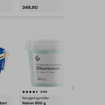
349,90
49,90
er
4.0av 5 stjerner
anmeldelser
4.5
2144
4
Rengjøringsmidler
Levende lys
tteri
Natron 800 g
Telys steari