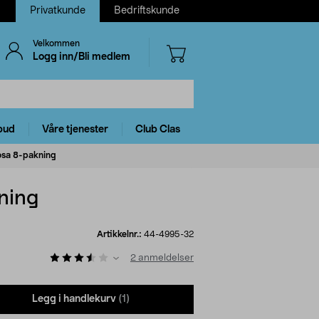
Privatkunde
Bedriftskunde
Velkommen
Logg inn/Bli medlem
bud
Våre tjenester
Club Clas
rosa 8-pakning
ning
Artikkelnr.:
44-4995-32
2
anmeldelser
Legg i handlekurv
(1)