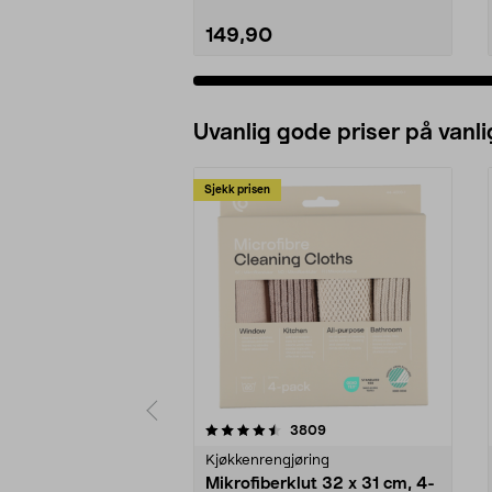
149,90
Uvanlig gode priser på vanli
Sjekk prisen
5av 5 stjerner
4.5av 5 stjerner
anmeldelser
3809
Kjøkkenrengjøring
Mikrofiberklut 32 x 31 cm, 4-