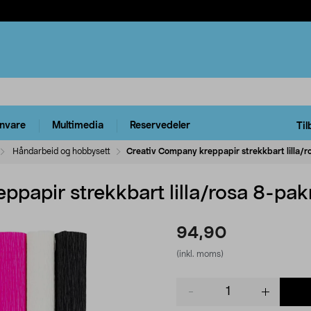
rnvare
Multimedia
Reservedeler
Til
Håndarbeid og hobbysett
Creativ Company kreppapir strekkbart lilla/
papir strekkbart lilla/rosa 8-pak
94,90
(inkl. moms)
Product
quantity