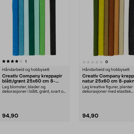
anmeldelser
1
anmeldelser
0
0.0 av 5 stjerner
Håndarbeid og hobbysett
Håndarbeid og hobbysett
Creativ Company kreppapir
Creativ Company krepp
blått/grønt 25x60 cm 8-
natur 25x60 cm 8-pakn
pakning
Lag blomster, blader og
Lag kreative figurer, planter
dekorasjoner i blått, grønt, svart og
dekorasjoner med elastisk
hvitt. Fleksibelt ...
kreppapir. Creativ Co...
94,90
94,90