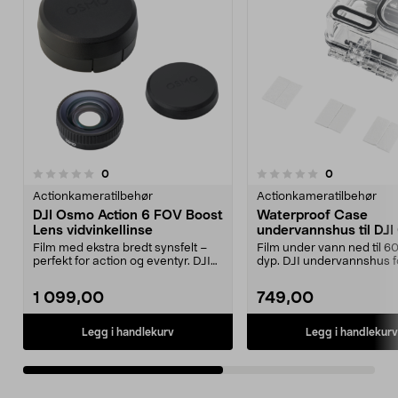
anmeldelser
anmeldelser
0
0
0.0 av 5 stjerner
0.0 av 5 stjerner
Actionkameratilbehør
Actionkameratilbehør
DJI Osmo Action 6 FOV Boost
Waterproof Case
Lens vidvinkellinse
undervannshus til DJ
Action 6
Film med ekstra bredt synsfelt –
Film under vann ned til 6
perfekt for action og eventyr. DJI
dyp. DJI undervannshus 
FOV Boost Le...
Action 6 actio...
1 099,00
749,00
Legg i handlekurv
Legg i handlekurv