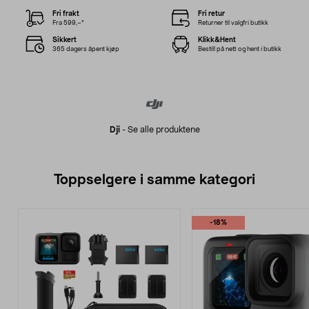
Fri frakt
Fri retur
Fra 599,–*
Returner til valgfri butikk
Sikkert
Klikk&Hent
365 dagers åpent kjøp
Bestill på nett og hent i butikk
Dji
-
Se alle produktene
Toppselgere i samme kategori
-18%