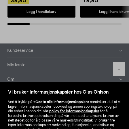
39,90
79,90
Legg i handlekurv
Legg i handlekurv
Bunntekst
Kundeservice
Min konto
Product
+
quantity
Om
Vi bruker informasjonskapsler hos Clas Ohlson
Aktuelt
Ved å trykke på
«Godta alle informasjonskapsler»
samtykker du i at vi
lagrer informasjonskapsler (cookies) og annen sporingsteknologi på
Våre selskaper
din enhet i henhold til vår
policy for informasjonskapsler
for å
forbedre brukeropplevelsen din på vårt nettsted, analysere bruken av
nettstedet og for å tilpasse våre markedsføringstiltak. Vi bruker fire
Finn din butikk
typer informasjonskapsler: nødvendige, funksjonelle, analytiske og