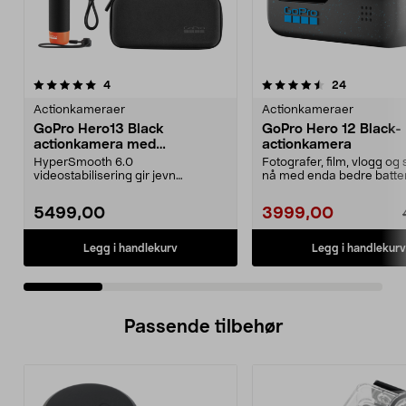
4.5 av 5 stjerner
anmeldelser
5.0 av 5 stjerner
anmeldelse
4
24
Actionkameraer
Actionkameraer
GoPro Hero13 Black
GoPro Hero 12 Black-
actionkamera med
actionkamera
tilbehørspakke.
HyperSmooth 6.0
Fotografer, film, vlogg og
videostabilisering gir jevn
nå med enda bedre batter
bildekvalitet, også i bevegelse.
videostabiliser...
GoP...
5499,00
3999,00
Legg i handlekurv
Legg i handlekurv
Passende tilbehør