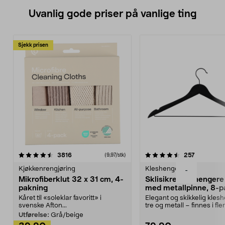
Uvanlig gode priser på vanlige ting
Sjekk prisen
4.5av 5 stjerner
anmeldelser
4.5av 5 stjerner
anmeldels
3816
257
(9,97/stk)
Kjøkkenrengjøring
Kleshengere
-
Mikrofiberklut 32 x 31 cm, 4-
Sklisikre kleshengere 
pakning
med metallpinne, 8-p
Kåret til «soleklar favoritt» i
Elegant og skikkelig kles
svenske Afton...
tre og metall – finnes i fle
Kleshe...
Utførelse:
Grå/beige