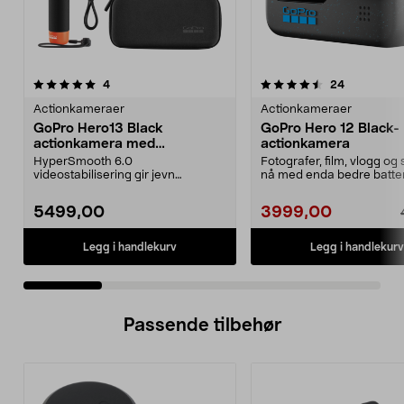
4.5 av 5 stjerner
anmeldelser
5.0 av 5 stjerner
anmeldelse
4
24
Actionkameraer
Actionkameraer
GoPro Hero13 Black
GoPro Hero 12 Black-
actionkamera med
actionkamera
tilbehørspakke.
HyperSmooth 6.0
Fotografer, film, vlogg og
videostabilisering gir jevn
nå med enda bedre batter
bildekvalitet, også i bevegelse.
videostabiliser...
GoP...
5499,00
3999,00
Legg i handlekurv
Legg i handlekurv
Passende tilbehør