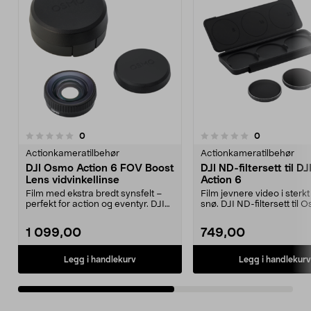
anmeldelser
anmeldelser
0
0
0.0 av 5 stjerner
0.0 av 5 stjerner
Actionkameratilbehør
Actionkameratilbehør
DJI Osmo Action 6 FOV Boost
DJI ND-filtersett til D
Lens vidvinkellinse
Action 6
Film med ekstra bredt synsfelt –
Film jevnere video i sterkt
perfekt for action og eventyr. DJI
snø. DJI ND-filtersett til 
FOV Boost Le...
Action 6 med ...
1 099,00
749,00
Legg i handlekurv
Legg i handlekurv