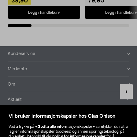
39,90
79,90
Legg i handlekurv
Legg i handlekurv
Bunntekst
Kundeservice
Min konto
Om
Product
+
quantity
Aktuelt
Våre selskaper
Vi bruker informasjonskapsler hos Clas Ohlson
Ved å trykke på
«Godta alle informasjonskapsler»
samtykker du i at vi
Finn din butikk
lagrer informasjonskapsler (cookies) og annen sporingsteknologi på
din enhet i henhold til vår
policy for informasjonskapsler
for å