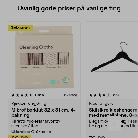
Uvanlig gode priser på vanlige ting
Sjekk prisen
4.5av 5 stjerner
anmeldelser
4.5av 5 stjerner
anmeldels
3816
257
(9,97/stk)
Kjøkkenrengjøring
Kleshengere
Mikrofiberklut 32 x 31 cm, 4-
Sklisikre kleshengere 
pakning
med metallpinne, 8-p
Kåret til «soleklar favoritt» i
Elegant og skikkelig kles
-
svenske Afton...
tre og metall – finnes i fle
Kleshe...
Utførelse:
Grå/beige