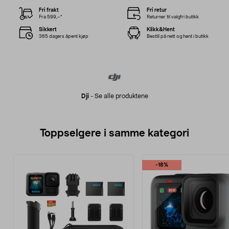
Fri frakt
Fri retur
Fra 599,–*
Returner til valgfri butikk
Sikkert
Klikk&Hent
365 dagers åpent kjøp
Bestill på nett og hent i butikk
Dji
-
Se alle produktene
Toppselgere i samme kategori
-18%