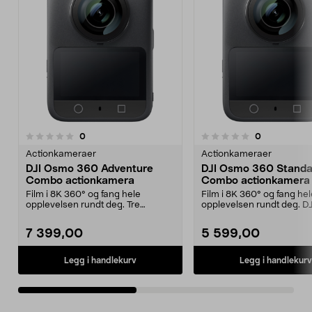
anmeldelser
anmeldelser
0
0
0.0 av 5 stjerner
0.0 av 5 stjerner
Actionkameraer
Actionkameraer
DJI Osmo 360 Adventure
DJI Osmo 360 Standa
Combo actionkamera
Combo actionkamera
Film i 8K 360° og fang hele
Film i 8K 360° og fang hel
opplevelsen rundt deg. Tre
opplevelsen rundt deg. DJ
batterier, ladehub og sel...
actionkamera Standard C
7 399,00
5 599,00
Legg i handlekurv
Legg i handlekurv