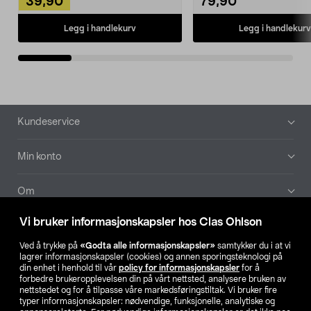
39,90
79,90
Legg i handlekurv
Legg i handlekurv
Bunntekst
Kundeservice
Min konto
Om
Vi bruker informasjonskapsler hos Clas Ohlson
Aktuelt
Ved å trykke på
«Godta alle informasjonskapsler»
samtykker du i at vi
lagrer informasjonskapsler (cookies) og annen sporingsteknologi på
Våre selskaper
din enhet i henhold til vår
policy for informasjonskapsler
for å
forbedre brukeropplevelsen din på vårt nettsted, analysere bruken av
nettstedet og for å tilpasse våre markedsføringstiltak. Vi bruker fire
Finn din butikk
typer informasjonskapsler: nødvendige, funksjonelle, analytiske og