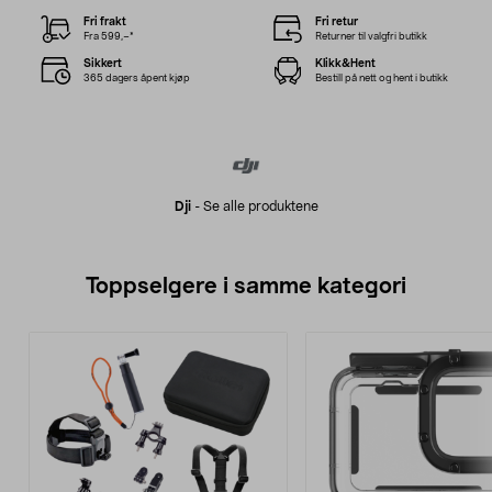
Fri frakt
Fri retur
Fra 599,–*
Returner til valgfri butikk
Sikkert
Klikk&Hent
365 dagers åpent kjøp
Bestill på nett og hent i butikk
Dji
-
Se alle produktene
Toppselgere i samme kategori