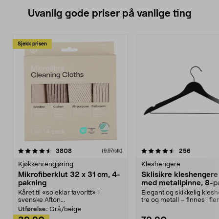
Uvanlig gode priser på vanlige ting
Sjekk prisen
4.5av 5 stjerner
anmeldelser
4.5av 5 stjerner
anmeldels
3808
256
(9,97/stk)
Kjøkkenrengjøring
Kleshengere
Mikrofiberklut 32 x 31 cm, 4-
Sklisikre kleshengere 
pakning
med metallpinne, 8-p
Kåret til «soleklar favoritt» i
Elegant og skikkelig kles
svenske Afton...
tre og metall – finnes i fle
Kleshe...
Utførelse:
Grå/beige