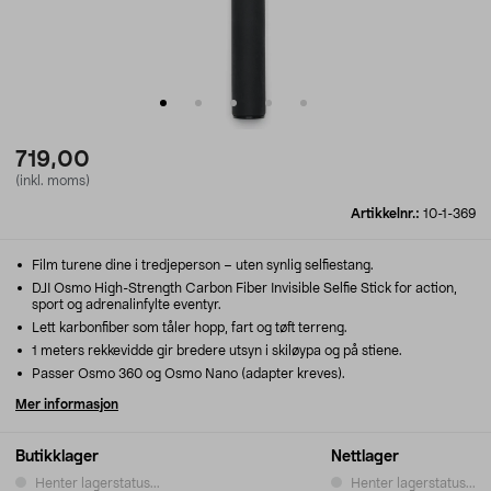
719,00
(inkl. moms)
Artikkelnr.:
10-1-369
Film turene dine i tredjeperson – uten synlig selfiestang.
DJI Osmo High-Strength Carbon Fiber Invisible Selfie Stick for action,
sport og adrenalinfylte eventyr.
Lett karbonfiber som tåler hopp, fart og tøft terreng.
1 meters rekkevidde gir bredere utsyn i skiløypa og på stiene.
Passer Osmo 360 og Osmo Nano (adapter kreves).
Mer informasjon
Butikklager
Nettlager
Henter lagerstatus...
Henter lagerstatus...