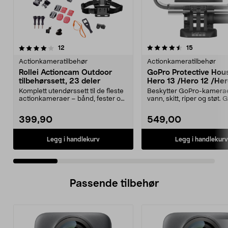
4.5 av 5 stjerner
anmeldelser
5.0 av 5 stjerner
anmeldelse
12
15
Actionkameratilbehør
Actionkameratilbehør
Rollei Actioncam Outdoor
GoPro Protective Housi
tilbehørssett, 23 deler
Hero 13 /Hero 12 /Hero
Hero 10 / Hero 9,
Komplett utendørssett til de fleste
Beskytter GoPro-kamera
undervannshus
actionkameraer – bånd, fester og
vann, skitt, riper og støt.
selfiestang...
Protective Housin...
399,90
549,00
Legg i handlekurv
Legg i handlekurv
Passende tilbehør