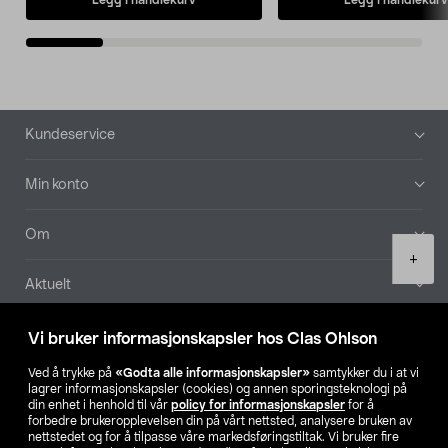
Bunntekst
Kundeservice
Min konto
Om
Product
+
quantity
Aktuelt
Våre selskaper
Vi bruker informasjonskapsler hos Clas Ohlson
Ved å trykke på
«Godta alle informasjonskapsler»
samtykker du i at vi
Finn din butikk
lagrer informasjonskapsler (cookies) og annen sporingsteknologi på
din enhet i henhold til vår
policy for informasjonskapsler
for å
forbedre brukeropplevelsen din på vårt nettsted, analysere bruken av
SE
NO
FI
nettstedet og for å tilpasse våre markedsføringstiltak. Vi bruker fire