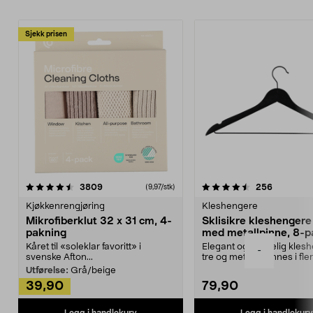
Sjekk prisen
4.5av 5 stjerner
anmeldelser
4.5av 5 stjerner
anmeldels
3809
256
(9,97/stk)
Kjøkkenrengjøring
Kleshengere
Mikrofiberklut 32 x 31 cm, 4-
Sklisikre kleshengere 
pakning
med metallpinne, 8-p
Kåret til «soleklar favoritt» i
Elegant og skikkelig kles
-
svenske Afton...
tre og metall – finnes i fle
Kleshe...
Utførelse:
Grå/beige
39,90
79,90
Legg i handlekurv
Legg i handlekurv