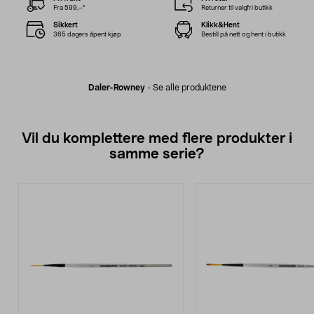
Fra 599,–*
Returner til valgfri butikk
Sikkert
Klikk&Hent
365 dagers åpent kjøp
Bestill på nett og hent i butikk
Daler-Rowney
-
Se alle produktene
Vil du komplettere med flere produkter i
samme serie?