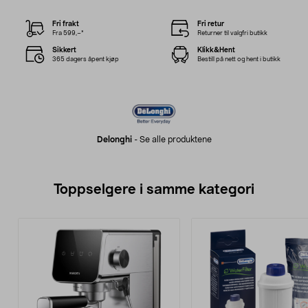
Fri frakt
Fri retur
Fra 599,–*
Returner til valgfri butikk
Sikkert
Klikk&Hent
365 dagers åpent kjøp
Bestill på nett og hent i butikk
Delonghi
-
Se alle produktene
Toppselgere i samme kategori