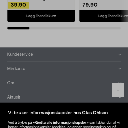
39,90
79,90
Legg i handlekurv
Legg i handlekurv
Bunntekst
Kundeservice
Min konto
Om
Product
+
quantity
Aktuelt
Våre selskaper
Vi bruker informasjonskapsler hos Clas Ohlson
Ved å trykke på
«Godta alle informasjonskapsler»
samtykker du i at vi
Finn din butikk
lagrer informasjonskapsler (cookies) og annen sporingsteknologi på