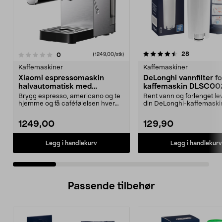
4.5 av 5 stjerner
4.5 av 5 stjerner
anmeldelse
28
anmeldelser
0
(1249,00/stk)
Kaffemaskiner
Kaffemaskiner
Xiaomi espressomaskin
DeLonghi vannfilter fo
halvautomatisk med
kaffemaskin DLSC00
melkeskummer
Brygg espresso, americano og te
Rent vann og forlenget le
hjemme og få caféfølelsen hver
din DeLonghi-kaffemaski
dag. Xiaomi espre...
DeLonghi DLSC002 van..
1249,00
129,90
Legg i handlekurv
Legg i handlekurv
Passende tilbehør