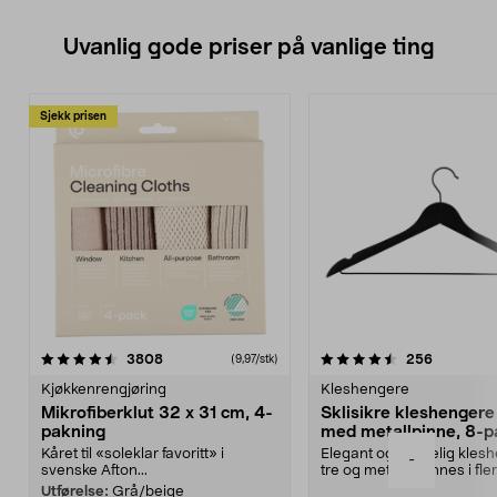
Uvanlig gode priser på vanlige ting
Sjekk prisen
4.5av 5 stjerner
anmeldelser
4.5av 5 stjerner
anmeldels
3808
256
(9,97/stk)
Kjøkkenrengjøring
Kleshengere
Mikrofiberklut 32 x 31 cm, 4-
Sklisikre kleshengere 
pakning
med metallpinne, 8-p
Kåret til «soleklar favoritt» i
Elegant og skikkelig kles
-
svenske Afton...
tre og metall – finnes i fle
Kleshe...
Utførelse:
Grå/beige