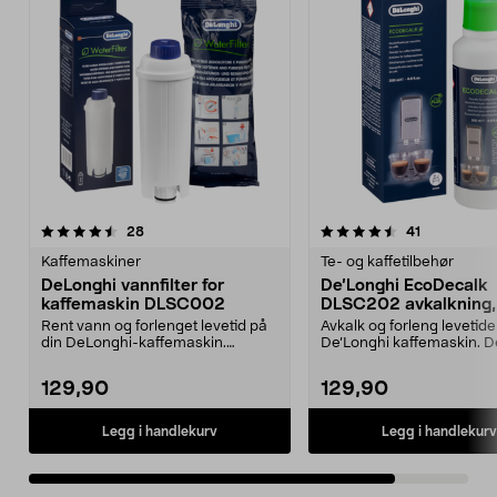
4.5av 5 stjerner
anmeldelser
anmeldelse
28
41
Kaffemaskiner
Te- og kaffetilbehør
DeLonghi vannfilter for
De’Longhi EcoDecalk
kaffemaskin DLSC002
DLSC202 avkalkning
ml
Rent vann og forlenget levetid på
Avkalk og forleng levetiden
din DeLonghi-kaffemaskin.
De’Longhi kaffemaskin. D
DeLonghi DLSC002 van...
EcoDecalk D...
129,90
129,90
Legg i handlekurv
Legg i handlekurv