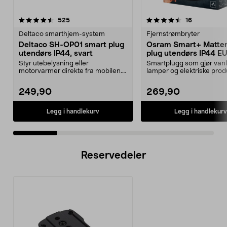
4.5 av 5 stjerner
anmeldelser
4.0 av 5 stjerner
anmeldelse
525
16
Deltaco smarthjem-system
Fjernstrømbryter
Deltaco SH-OP01 smart plug
Osram Smart+ Matter
utendørs IP44, svart
plug utendørs IP44 E
Styr utebelysning eller
Smartplugg som gjør vanl
motorvarmer direkte fra mobilen.
lamper og elektriske prod
Deltaco smartplugg for ...
smarte – for utendørs...
249,90
269,90
Legg i handlekurv
Legg i handlekurv
Reservedeler