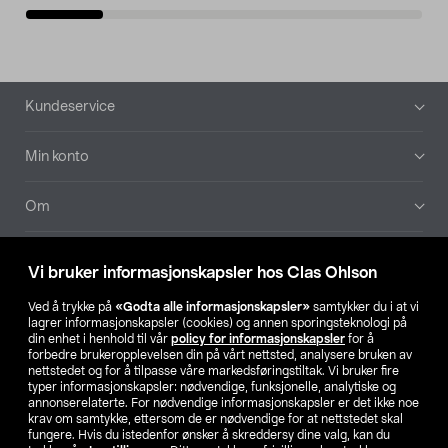
Bunntekst
Kundeservice
Min konto
Om
Aktuelt
Vi bruker informasjonskapsler hos Clas Ohlson
Våre selskaper
Ved å trykke på
«Godta alle informasjonskapsler»
samtykker du i at vi
lagrer informasjonskapsler (cookies) og annen sporingsteknologi på
din enhet i henhold til vår
policy for informasjonskapsler
for å
Finn din butikk
forbedre brukeropplevelsen din på vårt nettsted, analysere bruken av
nettstedet og for å tilpasse våre markedsføringstiltak. Vi bruker fire
typer informasjonskapsler: nødvendige, funksjonelle, analytiske og
annonserelaterte. For nødvendige informasjonskapsler er det ikke noe
SE
NO
FI
krav om samtykke, ettersom de er nødvendige for at nettstedet skal
fungere. Hvis du istedenfor ønsker å skreddersy dine valg, kan du