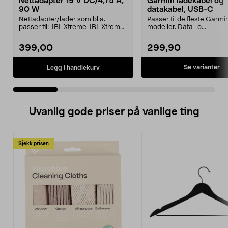
Nettadapter 19 V DC/4,75 A,
Garmin ladekabel og
90 W
datakabel, USB-C
Nettadapter/lader som bl.a.
Passer til de fleste Garmi
passer til: JBL Xtreme JBL Xtreme
modeller. Data- o...
2JBL BoomboxJBL Bo...
399,00
299,90
Se varianter
Legg i handlekurv
Uvanlig gode priser på vanlige ting
Sjekk prisen