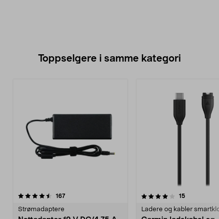
Toppselgere i samme kategori
4.0 av 5 stjerner
anmeldelser
4.5 av 5 stjerner
anmeldelse
167
15
Strømadaptere
Ladere og kabler smartkl