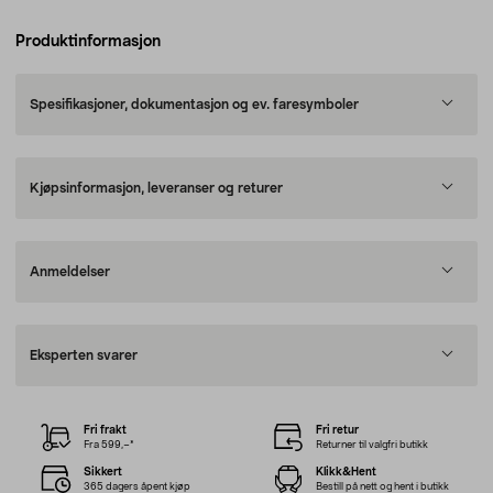
Produktinformasjon
Spesifikasjoner, dokumentasjon og ev. faresymboler
Kjøpsinformasjon, leveranser og returer
Anmeldelser
Eksperten svarer
Fri frakt
Fri retur
Fra 599,–*
Returner til valgfri butikk
Sikkert
Klikk&Hent
365 dagers åpent kjøp
Bestill på nett og hent i butikk