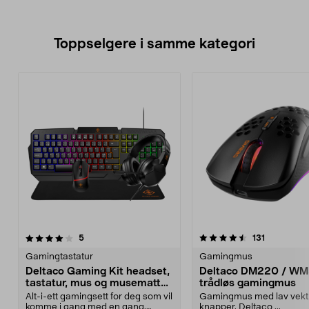
Toppselgere i samme kategori
4.5 av 5 stjerner
anmeldelser
4.5 av 5 stjerner
anmeldelse
5
131
Gamingtastatur
Gamingmus
Deltaco Gaming Kit headset,
Deltaco DM220 / W
tastatur, mus og musematte,
trådløs gamingmus
GAM-174
Alt-i-ett gamingsett for deg som vil
Gamingmus med lav vekt
komme i gang med en gang.
knapper. Deltaco ...