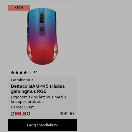
-25%
anmeldelser
17
Gamingmus
Deltaco GAM-145 trådløs
gamingmus RGB
Ergonomisk og lett mus med 6
knapper, bruk de...
Farge:
Svart
299,90
399,90
Legg i handlekurv