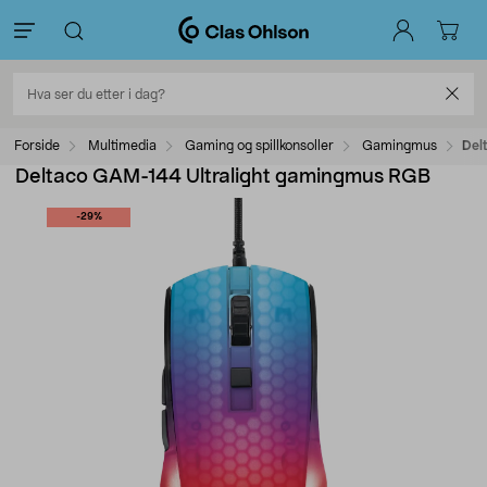
Forside
Multimedia
Gaming og spillkonsoller
Gamingmus
Del
Deltaco GAM-144 Ultralight gamingmus RGB
-29%