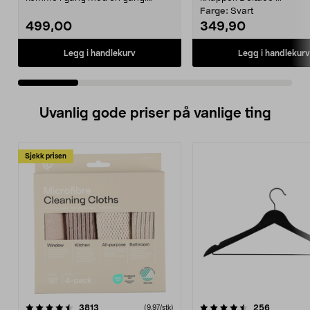
Deltaco Gaming 4-...
Farge:
Svart
499,00
349,90
Legg i handlekurv
Legg i handlekurv
Uvanlig gode priser på vanlige ting
Sjekk prisen
4.5av 5 stjerner
anmeldelser
4.5av 5 stjerner
anmeldels
3813
256
(9,97/stk)