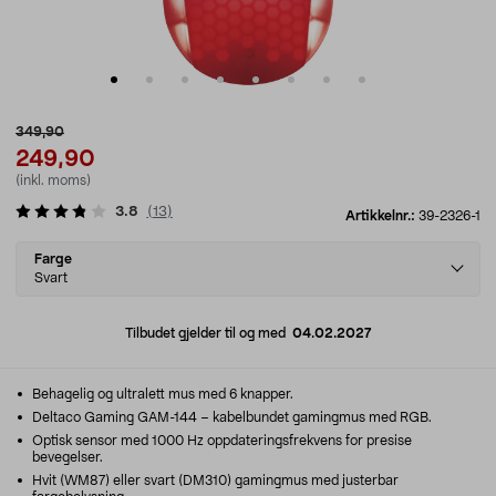
349,90
249,90
(inkl. moms)
3.8
(
13
)
Artikkelnr.:
39-2326-1
Select
Farge
variant
Svart
Tilbudet gjelder til og med
04.02.2027
Behagelig og ultralett mus med 6 knapper.
Deltaco Gaming GAM-144 – kabelbundet gamingmus med RGB.
Optisk sensor med 1000 Hz oppdateringsfrekvens for presise
bevegelser.
Hvit (WM87) eller svart (DM310) gamingmus med justerbar