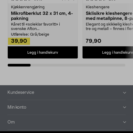
Kjøkkenrengjøring
Kleshengere
Mikrofiberklut 32 x 31 cm, 4-
Sklisikre kleshengere 
pakning
med metallpinne, 8-p
Kåret til «soleklar favoritt» i
Elegant og skikkelig kles
svenske Afton...
tre og metall – finnes i fle
Kleshe...
Utførelse:
Grå/beige
39,90
79,90
Legg i handlekurv
Legg i handlekurv
Bunntekst
Kundeservice
Min konto
Om