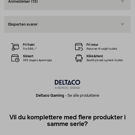
Anmeldelser
(13)
Eksperten svarer
Fri frakt
Fri retur
Fra 599,–*
Returner til valgfri butikk
Sikkert
Klikk&Hent
365 dagers åpent kjøp
Bestill på nett og hent i butikk
Deltaco Gaming
-
Se alle produktene
Vil du komplettere med flere produkter i
samme serie?