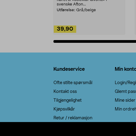
svenske Afton...
Utførelse:
Grå/beige
39,90
Legg i handlekurv
Bunntekst
Kundeservice
Min kont
Ofte stilte spørsmål
Login/Regi
Kontakt oss
Glemt pas
Tilgjengelighet
Mine sider
Kjøpsvilkår
Min ordreh
Retur / reklamasjon
EE-avfall
Cookie policy