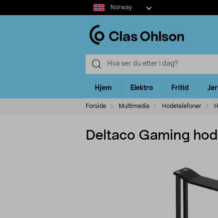
Select
Norway
market
Hjem
Elektro
Fritid
Je
Forside
Multimedia
Hodetelefoner
H
Deltaco Gaming hode