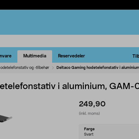
rnvare
Multimedia
Reservedeler
Til
odetelefonstativ og -tilbehør
Deltaco Gaming hodetelefonstativ i alumini
telefonstativ i aluminium, GAM-
249,90
(inkl. moms)
Select
Farge
variant
Svart