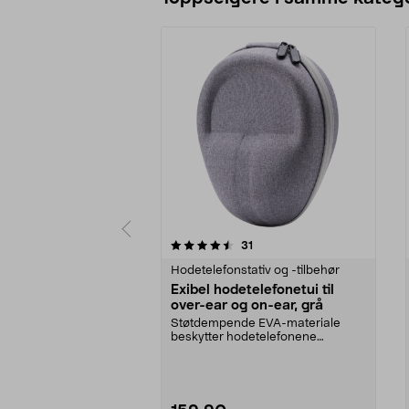
5 av 5 stjerner
5.0 av 5 stjerner
anmeldelser
31
Hodetelefonstativ og -tilbehør
Exibel hodetelefonetui til
over-ear og on-ear, grå
Støtdempende EVA-materiale
beskytter hodetelefonene
effektivt. Hodetelefonfutter...