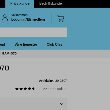
Privatkunde
Bedriftskunde
Velkommen
Logg inn/Bli medlem
bud
Våre tjenester
Club Clas
um, GAM-070
070
Artikkelnr.:
39-3607
22
anmeldelser