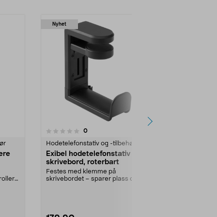
Nyhet
3.5 av 5 stjerner
4.5
3
anmeldelser
0
ør
Hodetelefonstativ og -tilbehør
Hodetelefonst
lere
Exibel hodetelefonstativ
Exibel hode
skrivebord, roterbart
justerbar m
Festes med klemme på
Praktisk kombi
rollere
skrivebordet – sparer plass og
oppbevaring 
holder orden. Fleksibel hode...
hodetelefoner 