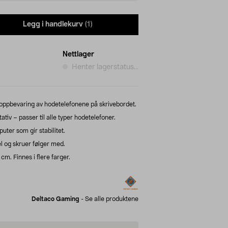
Legg i handlekurv
(1)
Nettlager
Henter lagerstatus...
l oppbevaring av hodetelefonene på skrivebordet.
tiv – passer til alle typer hodetelefoner.
uter som gir stabilitet.
 og skruer følger med.
 cm. Finnes i flere farger.
Deltaco Gaming
-
Se alle produktene