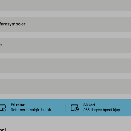
 faresymboler
er
Fri retur
Sikkert
Returner til valgfri butikk
365 dagers åpent kjøp
ri