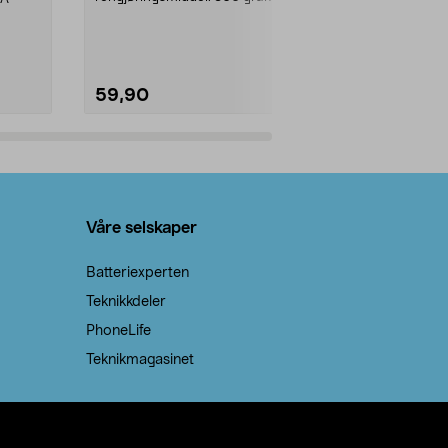
natron – til rengjøring både...
råvarer. Produ
brenner med e
59,90
69,90
Legg i handlekurv
Legg 
Våre selskaper
Batteriexperten
Teknikkdeler
PhoneLife
Teknikmagasinet