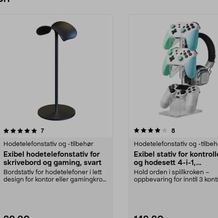
4.0 av 5 stjerner
anmeldelser
anmeldelser
7
8
0.0 av 5 stjerner
Hodetelefonstativ og -tilbehør
Hodetelefonstativ og -tilbeh
Exibel hodetelefonstativ for
Exibel stativ for kontrol
skrivebord og gaming, svart
og hodesett 4-i-1,
transparent
Bordstativ for hodetelefoner i lett
Hold orden i spillkroken –
design for kontor eller gamingkrok.
oppbevaring for inntil 3 kont
Fleksibe...
og 1 headset. Fl...