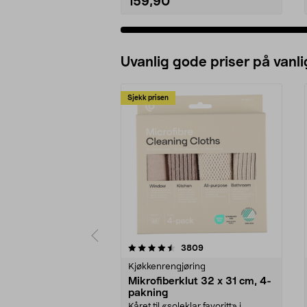
159,90
Uvanlig gode priser på vanli
Sjekk prisen
5av 5 stjerner
4.5av 5 stjerner
anmeldelser
3809
Kjøkkenrengjøring
Mikrofiberklut 32 x 31 cm, 4-
pakning
Kåret til «soleklar favoritt» i