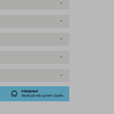
Klikk&Hent
Bestill på nett og hent i butikk