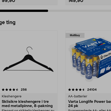
99,90
149,90
ge ting
Multibuy
4.5av 5 stjerner
anmeldelser
4.5av 5 stjerner
anmeldels
256
24104
Kleshengere
AA-batterier
Sklisikre kleshengere i tre
Varta Longlife Power ba
med metallpinne, 8-pakning
24 pk
Elegant og skikkelig kleshenger av
Svanemerkede AA- eller A