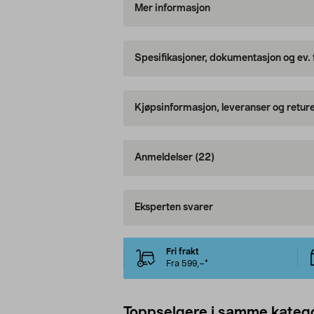
Mer informasjon
Spesifikasjoner, dokumentasjon og ev.
Kjøpsinformasjon, leveranser og retur
Anmeldelser
(22)
Eksperten svarer
Fri frakt
Fra 599,–*
Toppselgere i samme katego