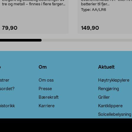
tre og metall – finnes i flere farger.
batterier til fjer...
Kleshe...
Type:
AA/LR6
79,90
149,90
Legg i handlekurv
Legg i handlekurv
o
Om
Aktuelt
strer
Om oss
Høytrykkspylere
sordet?
Presse
Rengjøring
Bærekraft
Griller
istorikk
Karriere
Kantklippere
Solcellebelysning