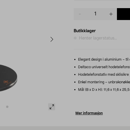
Product
quantity
Butikklager
Henter lagerstatus...
Elegant design i aluminium – ti
Deltaco universelt hodetelefonsta
Hodetelefonstativ med sklisikre p
Enkel montering – unbrakonøkkel
Mål (B x D x H): 11,6 x 11,6 x 25,5
Mer informasjon