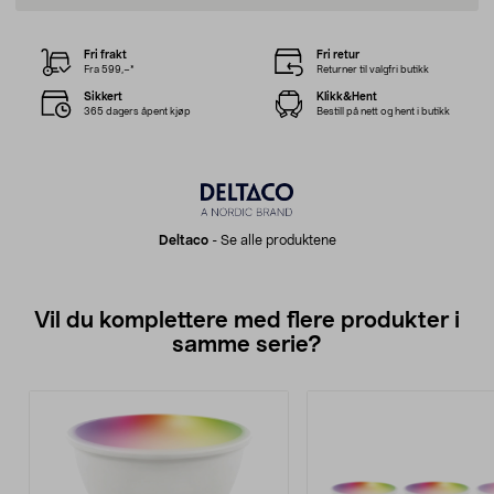
Fri frakt
Fri retur
Fra 599,–*
Returner til valgfri butikk
Sikkert
Klikk&Hent
365 dagers åpent kjøp
Bestill på nett og hent i butikk
Deltaco
-
Se alle produktene
Vil du komplettere med flere produkter i
samme serie?