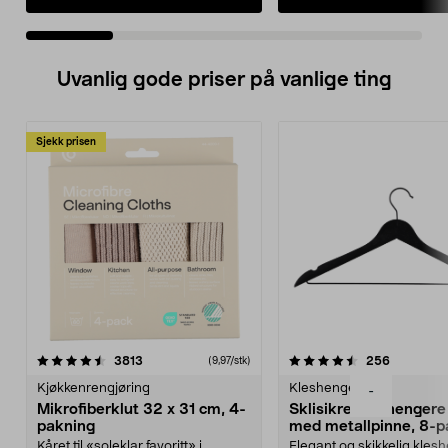
Uvanlig gode priser på vanlige ting
Sjekk prisen
4.5av 5 stjerner
anmeldelser
4.5av 5 stjerner
anmeldels
3813
256
(9,97/stk)
Kjøkkenrengjøring
Kleshengere
-
Mikrofiberklut 32 x 31 cm, 4-
Sklisikre kleshengere 
pakning
med metallpinne, 8-p
Kåret til «soleklar favoritt» i
Elegant og skikkelig kles