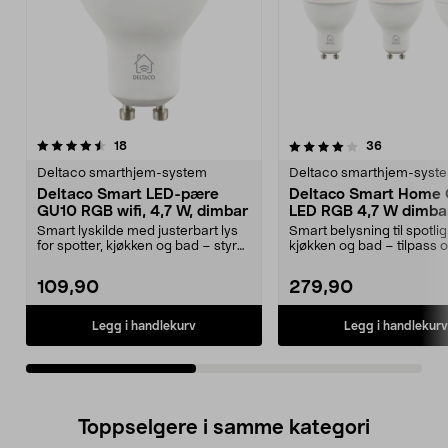
4.0av 5 stjerner
anmeldelser
4.5av 5 stjerner
anmeldelse
18
36
Deltaco smarthjem-system
Deltaco smarthjem-syst
Deltaco Smart LED-pære
Deltaco Smart Home
GU10 RGB wifi, 4,7 W, dimbar
LED RGB 4,7 W dimbar
pakning
Smart lyskilde med justerbart lys
Smart belysning til spotlig
for spotter, kjøkken og bad – styr
kjøkken og bad – tilpass o
via app. De...
app. Delta...
109,90
279,90
Legg i handlekurv
Legg i handlekurv
Toppselgere i samme kategori