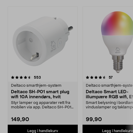
4.5 av 5 stjerner
anmeldelser
4.0 av 5 stjerner
anmeldelse
553
57
Deltaco smarthjem-system
Deltaco smarthjem-syst
Deltaco SH-P01 smart plug
Deltaco Smart LED-
wifi 10A innendørs, hvit
illumpære RGB wifi, E
W dimbar
Styr lamper og apparater rett fra
Smart belysning i bordla
mobilen via app. Deltaco SH-P01
vinduslamper og taklampe
smartplugg for...
via app. Deltaco ...
149,90
99,90
Legg i handlekurv
Legg i handlekurv