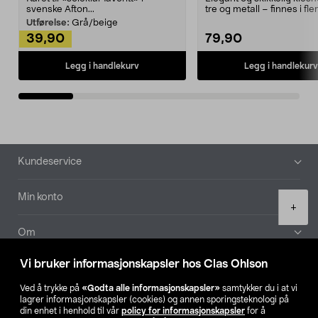
svenske Afton...
tre og metall – finnes i fle
Kleshe...
Utførelse:
Grå/beige
39,90
79,90
Legg i handlekurv
Legg i handlekurv
Bunntekst
Kundeservice
Min konto
Product
+
quantity
Om
Vi bruker informasjonskapsler hos Clas Ohlson
Aktuelt
Ved å trykke på
«Godta alle informasjonskapsler»
samtykker du i at vi
lagrer informasjonskapsler (cookies) og annen sporingsteknologi på
Våre selskaper
din enhet i henhold til vår
policy for informasjonskapsler
for å