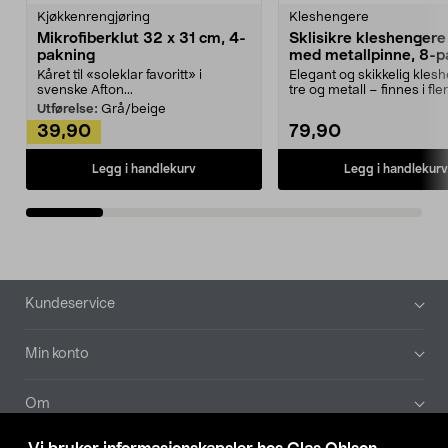
Kjøkkenrengjøring
Kleshengere
Mikrofiberklut 32 x 31 cm, 4-
Sklisikre kleshengere 
pakning
med metallpinne, 8-p
Kåret til «soleklar favoritt» i
Elegant og skikkelig kles
svenske Afton...
tre og metall – finnes i fle
Kleshe...
Utførelse:
Grå/beige
39,90
79,90
Legg i handlekurv
Legg i handlekurv
Bunntekst
Kundeservice
Min konto
Om