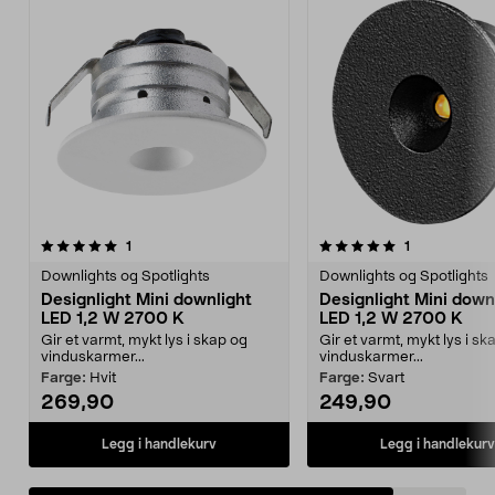
5.0av 5 stjerner
anmeldelser
anmeldelser
1
1
Downlights og Spotlights
Downlights og Spotlights
Designlight Mini downlight
Designlight Mini down
LED 1,2 W 2700 K
LED 1,2 W 2700 K
Gir et varmt, mykt lys i skap og
Gir et varmt, mykt lys i sk
vinduskarmer...
vinduskarmer...
Farge:
Hvit
Farge:
Svart
269,90
249,90
Legg i handlekurv
Legg i handlekurv