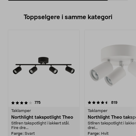
Toppselgere i samme kategori
4.5 av 5 stjerner
anmeldelser
4.0 av 5 stjerner
anmeldels
775
819
Taklamper
Taklamper
Northlight takspotlight Theo
Northlight Theo taksp
Stilren takspotlight i lakkert stål.
Stilren takspotlight i lakker
Fire dre...
drei...
Farge:
Svart
Farge:
Hvit