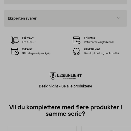
Eksperten svarer
Fri frakt
Fri retur
Fra 599,–*
Returner til valgfri butikk
Sikkert
Klikk&Hent
365 dagers åpent kjøp
Bestill på nett og hent i butikk
Designlight
-
Se alle produktene
Vil du komplettere med flere produkter i
samme serie?