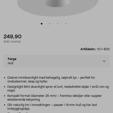
249,90
(inkl. moms)
Artikkelnr.:
10-1-823
Select
Farge
variant
Hvit
Diskret minidownlight med behagelig, nøytralt lys – perfekt for
vinduskarmer, skap og hyller.
Designlight Mini downlight sprer et lunt, nedadrettet skjær i små rom og
nisjer.
Kompakt format (diameter 25 mm) – fremhev detaljer eller suppler
eksisterende belysning.
Glir naturlig inn i innredningen – passer i 19 mm-hull og har lavt
innbyggingsdyp.