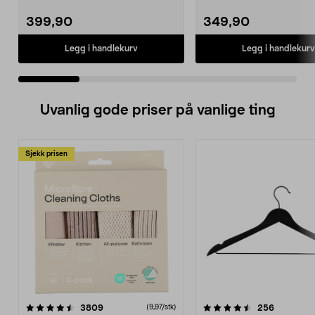
399,90
349,90
Legg i handlekurv
Legg i handlekurv
Uvanlig gode priser på vanlige ting
Sjekk prisen
4.5av 5 stjerner
anmeldelser
4.5av 5 stjerner
anmeldels
3809
256
(9,97/stk)