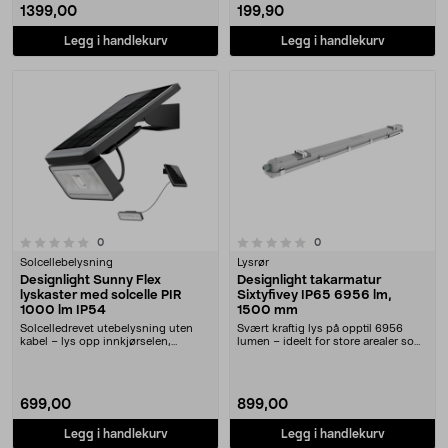
1399,00
199,90
Legg i handlekurv
Legg i handlekurv
0.0 av 5 stjerner
anmeldelser
anmeldelser
0
0
Solcellebelysning
Lysrør
Designlight Sunny Flex
Designlight takarmatur
lyskaster med solcelle PIR
Sixtyfivey IP65 6956 lm,
1000 lm IP54
1500 mm
Solcelledrevet utebelysning uten
Svært kraftig lys på opptil 6956
kabel – lys opp innkjørselen,
lumen – ideelt for store arealer som
inngangspartiet o....
lagre og i....
699,00
899,00
Legg i handlekurv
Legg i handlekurv