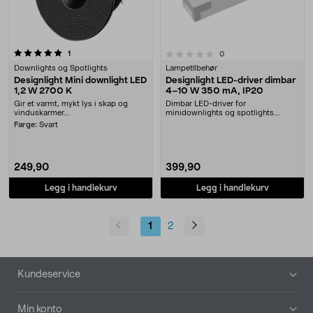
anmeldelser
0.0 av 5 stjerner
1
anmeldelser
0
Downlights og Spotlights
Lampetilbehør
Designlight Mini downlight LED
Designlight LED-driver dimbar
1,2 W 2700 K
4–10 W 350 mA, IP20
Gir et varmt, mykt lys i skap og
Dimbar LED-driver for
vinduskarmer....
minidownlights og spotlights.
Designlight LED-driver 4–10 ....
Farge:
Svart
249,90
399,90
Legg i handlekurv
Legg i handlekurv
1
2
Bunntekst
Kundeservice
Min konto