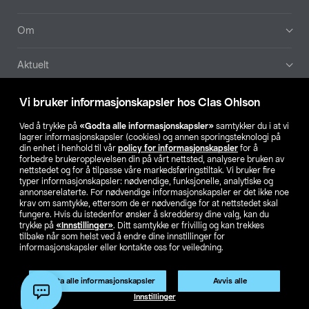
Om
Aktuelt
Våre selskaper
Vi bruker informasjonskapsler hos Clas Ohlson
Ved å trykke på
«Godta alle informasjonskapsler»
samtykker du i at vi
Finn din butikk
lagrer informasjonskapsler (cookies) og annen sporingsteknologi på
din enhet i henhold til vår
policy for informasjonskapsler
for å
forbedre brukeropplevelsen din på vårt nettsted, analysere bruken av
SE
NO
FI
nettstedet og for å tilpasse våre markedsføringstiltak. Vi bruker fire
typer informasjonskapsler: nødvendige, funksjonelle, analytiske og
annonserelaterte. For nødvendige informasjonskapsler er det ikke noe
krav om samtykke, ettersom de er nødvendige for at nettstedet skal
fungere. Hvis du istedenfor ønsker å skreddersy dine valg, kan du
trykke på
«Innstillinger»
. Ditt samtykke er frivillig og kan trekkes
tilbake når som helst ved å endre dine innstillinger for
informasjonskapsler eller kontakte oss for veiledning.
Privacy statement
Medlemsvilkår
Kjøpsvilkår
For bedrifter
Endre til priser ekskl. moms
Godta alle informasjonskapsler
Avvis alle
Innstillinger