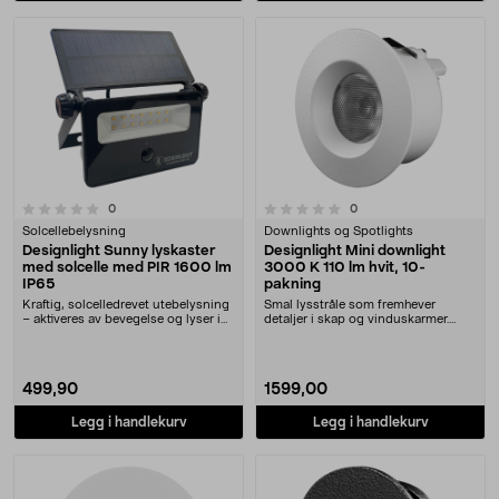
0.0 av 5 stjerner
anmeldelser
anmeldelser
0
0
Solcellebelysning
Downlights og Spotlights
Designlight Sunny lyskaster
Designlight Mini downlight
med solcelle med PIR 1600 lm
3000 K 110 lm hvit, 10-
IP65
pakning
Kraftig, solcelledrevet utebelysning
Smal lysstråle som fremhever
– aktiveres av bevegelse og lyser i
detaljer i skap og vinduskarmer.
30 seku....
Designlight Mini d....
499,90
1599,00
Legg i handlekurv
Legg i handlekurv