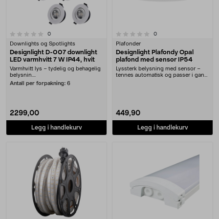
0.0 av 5 stjerner
anmeldelser
anmeldelser
0
0
Downlights og Spotlights
Plafonder
Designlight D-007 downlight
Designlight Plafondy Opal
LED varmhvitt 7 W IP44, hvit
plafond med sensor IP54
Varmhvitt lys – tydelig og behagelig
Lyssterk belysning med sensor –
belysnin....
tennes automatisk og passer i gang
og entré. Des....
Antall per forpakning:
6
2299,00
449,90
Legg i handlekurv
Legg i handlekurv