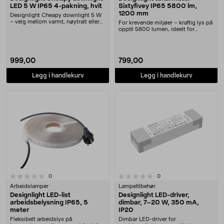
LED 5 W IP65 4-pakning, hvit
Sixtyfivey IP65 5800 lm,
1200 mm
Designlight Cheapy downlight 5 W
– velg mellom varmt, nøytralt eller
For krevende miljøer – kraftig lys på
kaldt lys v....
opptil 5800 lumen, ideelt for
garasjer, la....
999,00
799,00
Legg i handlekurv
Legg i handlekurv
0.0 av 5 stjerner
anmeldelser
anmeldelser
0
0
Arbeidslamper
Lampetilbehør
Designlight LED-list
Designlight LED-driver,
arbeidsbelysning IP65, 5
dimbar, 7–20 W, 350 mA,
meter
IP20
Fleksibelt arbeidslys på
Dimbar LED-driver for