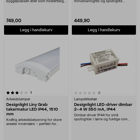
byggeplassen eller som midlertidig
minidownlights og spotlights.
belysning – rull ut,....
Designlight LED-driver 7–20 ....
749,00
449,90
Legg i handlekurv
Legg i handlekurv
anmeldelser
0.0 av 5 stjerner
1
anmeldelser
0
Arbeidslamper
Lampetilbehør
Designlight Liny Grab
Designlight LED-driver dimbar
takarmatur LED IP44, 1510
2–4 W 350 mA, IP44
mm
Dimbar driver IP44 for små
spotlighter i tørre og fuktige rom.
Kraftig arbeidsbelysning for store
Designlight LED-d....
arealer innendørs – perfekt for
verksted, lag....