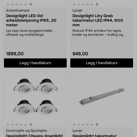
0.0 av 5 stjerner
anmeldelser
anmeldelser
0
0
Arbeidslamper
Lysrør
Designlight LED-list
Designlight Liny Grab
arbeidsbelysning IP65, 20
takarmatur LED IP44, 600
meter
mm
Lys opp store byggeområder,
Robust IP44-armatur for lagre,
stillaser og midlertidige
boder og korridorer – kraftig og
installasjoner med én enke....
driftssikkert ly....
1899,00
949,00
Legg i handlekurv
Legg i handlekurv
0.0 av 5 stjerner
anmeldelser
anmeldelser
0
0
Downlights og Spotlights
Lysrør
Designlight Cheapy downlight
Designlight takarmatur