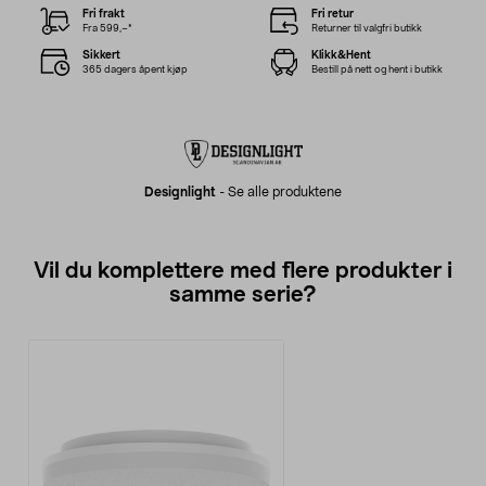
Fri frakt
Fri retur
Fra 599,–*
Returner til valgfri butikk
Sikkert
Klikk&Hent
365 dagers åpent kjøp
Bestill på nett og hent i butikk
Designlight
-
Se alle produktene
Vil du komplettere med flere produkter i
samme serie?