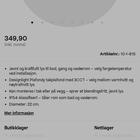
349,90
(inkl. moms)
Artikkelnr.:
10-1-815
Jevnt og kraftfullt lys til bod, gang og vaskerom – velg fargetemperatur
ved installasjon.
Designlight Plafondy takplafond med 3CCT – velg mellom varmhvitt og
nøytralhvitt lys.
Kan monteres i tak eller på vegg – sprer et blendingsfritt, jevnt lys.
IP54-klassifisert – tåler rom som bad og vaskerom.
Diameter: 22 cm.
Mer informasjon
Butikklager
Nettlager
Henter lagerstatus...
Henter lagerstatus...