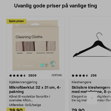
Uvanlig gode priser på vanlige ting
Sjekk prisen
4.5av 5 stjerner
anmeldelser
4.5av 5 stjerner
anmeldels
3809
256
(9,97/stk)
Kjøkkenrengjøring
Kleshengere
Mikrofiberklut 32 x 31 cm, 4-
Sklisikre kleshengere 
pakning
med metallpinne, 8-p
Kåret til «soleklar favoritt» i
Elegant og skikkelig kles
-
svenske Afton...
tre og metall – finnes i fle
Kleshe...
Utførelse:
Grå/beige
39,90
79,90