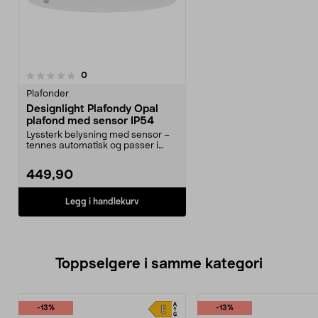
anmeldelser
0
Plafonder
Designlight Plafondy Opal
plafond med sensor IP54
Lyssterk belysning med sensor –
tennes automatisk og passer i
gang og entré. Des...
449,90
Legg i handlekurv
Toppselgere i samme kategori
-13%
-13%