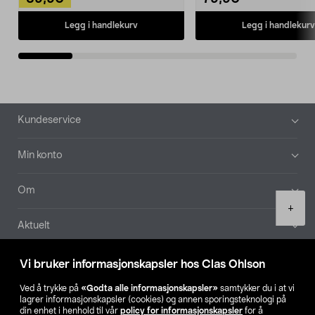
Legg i handlekurv
Legg i handlekurv
Bunntekst
Kundeservice
Min konto
Om
Product
+
quantity
Aktuelt
Våre selskaper
Vi bruker informasjonskapsler hos Clas Ohlson
Ved å trykke på
«Godta alle informasjonskapsler»
samtykker du i at vi
Finn din butikk
lagrer informasjonskapsler (cookies) og annen sporingsteknologi på
din enhet i henhold til vår
policy for informasjonskapsler
for å