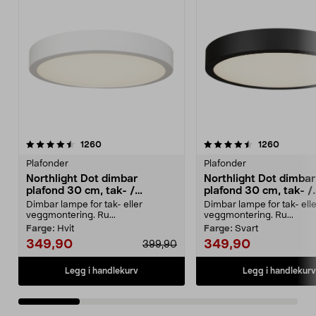
4.5 av 5 stjerner
anmeldelser
4.5 av 5 stjerner
anmeldel
1260
1260
Plafonder
Plafonder
Northlight Dot dimbar
Northlight Dot dimbar
plafond 30 cm, tak- /
plafond 30 cm, tak- /
vegglampe
vegglampe
Dimbar lampe for tak- eller
Dimbar lampe for tak- elle
veggmontering. Ru...
veggmontering. Ru...
Farge:
Hvit
Farge:
Svart
349,90
349,90
399,90
Legg i handlekurv
Legg i handlekurv