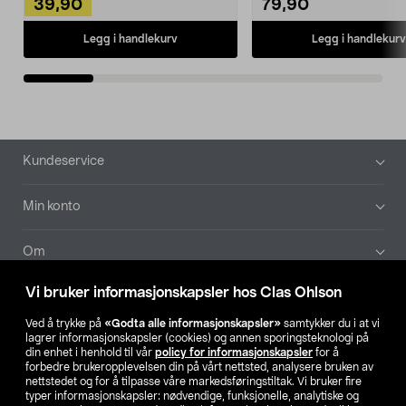
39,90
79,90
Legg i handlekurv
Legg i handlekurv
Bunntekst
Kundeservice
Min konto
Om
Vi bruker informasjonskapsler hos Clas Ohlson
Aktuelt
Ved å trykke på
«Godta alle informasjonskapsler»
samtykker du i at vi
lagrer informasjonskapsler (cookies) og annen sporingsteknologi på
Våre selskaper
din enhet i henhold til vår
policy for informasjonskapsler
for å
forbedre brukeropplevelsen din på vårt nettsted, analysere bruken av
nettstedet og for å tilpasse våre markedsføringstiltak. Vi bruker fire
Finn din butikk
typer informasjonskapsler: nødvendige, funksjonelle, analytiske og