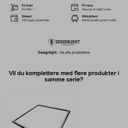
Fri frakt
Fri retur
Fra 599,–*
Returner til valgfri butikk
Sikkert
Klikk&Hent
365 dagers åpent kjøp
Bestill på nett og hent i butikk
Designlight
-
Se alle produktene
Vil du komplettere med flere produkter i
samme serie?