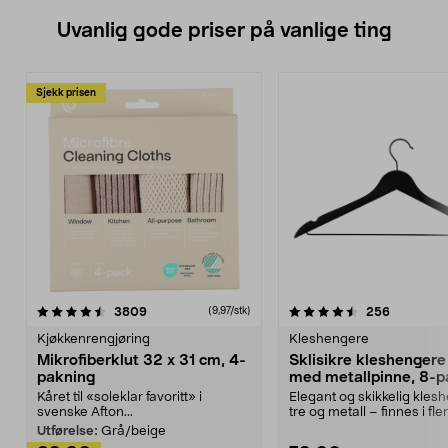
Uvanlig gode priser på vanlige ting
Sjekk prisen
4.5av 5 stjerner
anmeldelser
4.5av 5 stjerner
anmeldels
3809
256
(9,97/stk)
Kjøkkenrengjøring
Kleshengere
Mikrofiberklut 32 x 31 cm, 4-
Sklisikre kleshengere 
pakning
med metallpinne, 8-p
Kåret til «soleklar favoritt» i
Elegant og skikkelig kles
svenske Afton...
tre og metall – finnes i fle
Kleshe...
Utførelse:
Grå/beige