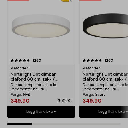
4.5 av 5 stjerner
anmeldelser
4.5 av 5 stjerner
anmeldel
1260
1260
Plafonder
Plafonder
Northlight Dot dimbar
Northlight Dot dimbar
plafond 30 cm, tak- /
plafond 30 cm, tak- /
vegglampe
vegglampe
Dimbar lampe for tak- eller
Dimbar lampe for tak- elle
veggmontering. Ru...
veggmontering. Ru...
Farge:
Hvit
Farge:
Svart
349,90
349,90
399,90
Legg i handlekurv
Legg i handlekurv