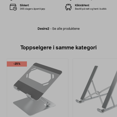
Sikkert
Klikk&Hent
365 dagers åpent kjøp
Bestill på nett og hent i butikk
Desire2
-
Se alle produktene
Toppselgere i samme kategori
-25%