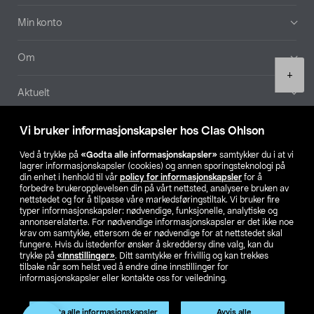
Min konto
Om
Product
+
quantity
Aktuelt
Våre selskaper
Vi bruker informasjonskapsler hos Clas Ohlson
Ved å trykke på
«Godta alle informasjonskapsler»
samtykker du i at vi
Finn din butikk
lagrer informasjonskapsler (cookies) og annen sporingsteknologi på
din enhet i henhold til vår
policy for informasjonskapsler
for å
forbedre brukeropplevelsen din på vårt nettsted, analysere bruken av
SE
NO
FI
nettstedet og for å tilpasse våre markedsføringstiltak. Vi bruker fire
typer informasjonskapsler: nødvendige, funksjonelle, analytiske og
annonserelaterte. For nødvendige informasjonskapsler er det ikke noe
krav om samtykke, ettersom de er nødvendige for at nettstedet skal
fungere. Hvis du istedenfor ønsker å skreddersy dine valg, kan du
trykke på
«Innstillinger»
. Ditt samtykke er frivillig og kan trekkes
tilbake når som helst ved å endre dine innstillinger for
informasjonskapsler eller kontakte oss for veiledning.
Privacy statement
Medlemsvilkår
Kjøpsvilkår
For bedrifter
Endre til priser ekskl. moms
Godta alle informasjonskapsler
Avvis alle