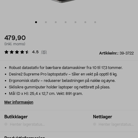
479,90
(inkl. moms)
4.5
(
6
)
Artikkelnr.:
39-3722
Robust datastativ for bærbare datamaskiner fra 10 til 17,3 tommer.
Desire2 Supreme Pro laptopstativ – tåler en vekt på opptil 6 kg.
Ergonomisk stativ – reduserer belastningen på nakke og øyne.
Sklisikre gummiputer holder laptoper og nettbrett på plass.
Mål (D x H): 25,4 x 12,7 cm. Vekt: 891 gram.
Mer informasjon
Butikklager
Nettlager
Henter lagerstatus...
Henter lagerstatus...