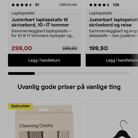
4.5 av 5 stjerner
anmeldelser
4.5 av 5 stjerner
anmeldels
91
136
(299,00/stk)
Laptopstativ
Laptopstativ
Justerbart laptopstativ til
Justerbart laptopstativ
skrivebord, 10–17 tommer
skrivebord og reise
Sammenleggbart laptopstativ –
Sammenleggbart og erg
for 10 til 17 tommers laptoper og
datastativ – kan justeres i
nettbrett. Lapto...
(27–70 grader)....
299,00
199,90
399,90
Legg i handlekurv
Legg i handlekurv
Uvanlig gode priser på vanlige ting
Sjekk prisen