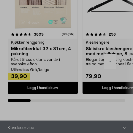
4.5av 5 stjerner
anmeldelser
4.5av 5 stjerner
anmeldels
3809
256
(9,97/stk)
Kjøkkenrengjøring
Kleshengere
Mikrofiberklut 32 x 31 cm, 4-
Sklisikre kleshengere 
pakning
med metallpinne, 8-p
Kåret til «soleklar favoritt» i
Elegant og skikkelig kles
-
svenske Afton...
tre og metall – finnes i fle
Kleshe...
Utførelse:
Grå/beige
39,90
79,90
Legg i handlekurv
Legg i handlekurv
Bunntekst
Kundeservice