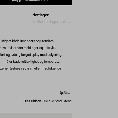
Nettlager
Henter lagerstatus...
uktighet både innendørs og utendørs.
erm – viser værmeldinger og lufttrykk.
art og tydelig fargedisplay med belysning.
 måler både luftfuktighet og temperatur.
erier (selges separat) eller medfølgende
Clas Ohlson
-
Se alle produktene