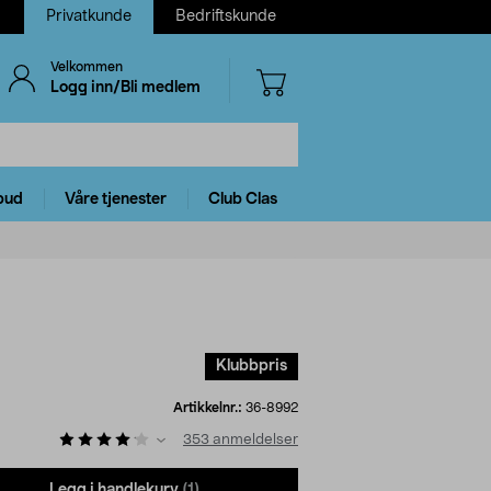
Privatkunde
Bedriftskunde
Velkommen
Logg inn/Bli medlem
bud
Våre tjenester
Club Clas
Klubbpris
Artikkelnr.:
36-8992
353
anmeldelser
Legg i handlekurv
(1)