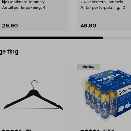
kjøkkentimere, lommely...
kjøkkentimere, lommely...
Antall per forpakning:
4
Antall per forpakning:
10
29,90
49,90
Legg i handlekurv
Legg i handlekurv
ge ting
Multibuy
4.5av 5 stjerner
anmeldelser
4.5av 5 stjerner
anmeldels
256
24104