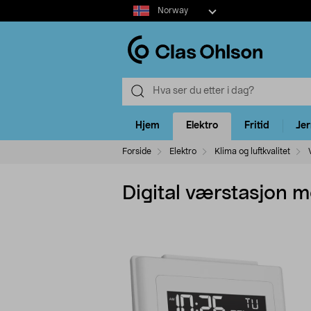
Select
Norway
market
Hjem
Elektro
Fritid
Je
Forside
Elektro
Klima og luftkvalitet
Digital værstasjon 