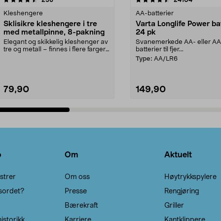
Kleshengere
AA-batterier
Sklisikre kleshengere i tre
Varta Longlife Power ba
med metallpinne, 8-pakning
24 pk
Elegant og skikkelig kleshenger av
Svanemerkede AA- eller A
tre og metall – finnes i flere farger.
batterier til fjer...
Kleshe...
Type:
AA/LR6
79,90
149,90
Legg i handlekurv
Legg i handlekurv
o
Om
Aktuelt
strer
Om oss
Høytrykkspylere
sordet?
Presse
Rengjøring
Bærekraft
Griller
istorikk
Karriere
Kantklippere