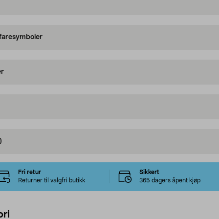
 faresymboler
er
)
Fri retur
Sikkert
Returner til valgfri butikk
365 dagers åpent kjøp
ri