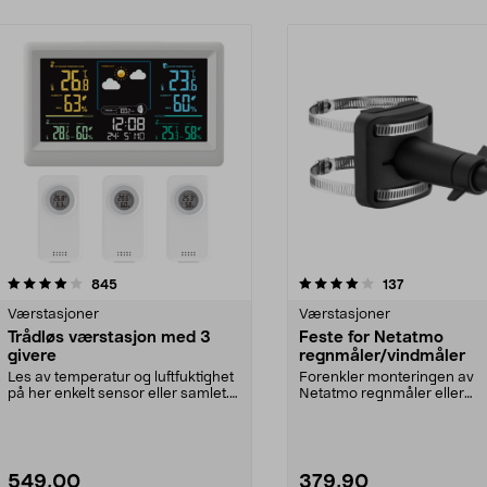
4.0 av 5 stjerner
anmeldelser
4.0 av 5 stjerner
anmeldelser
845
137
Værstasjoner
Værstasjoner
Trådløs værstasjon med 3
Feste for Netatmo
givere
regnmåler/vindmåler
Les av temperatur og luftfuktighet
Forenkler monteringen av
på her enkelt sensor eller samlet.
Netatmo regnmåler eller
Trådløs væ...
vindmåler. Kan monteres på f
549,00
379,90