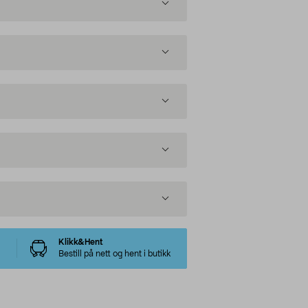
Klikk&Hent
Bestill på nett og hent i butikk