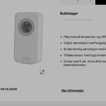
quantity
Butikklager
Henter lagerstatus...
Følg med på temperatur og luftf
Digital værstasjon med fargeskj
Brukervennlig værstasjon med kl
Trådløs sensor med hygrometer –
Drives med 5 stk. AAA/LR03-batt
batterieliminator.
d
06.10.2026
Mer informasjon