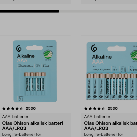
4.5av 5 stjerner
anmeldelser
4.5av 5 stjerner
anmeldels
2530
2530
AAA-batterier
AAA-batterier
Clas Ohlson alkalisk batteri
Clas Ohlson alkalisk bat
AAA/LR03
AAA/LR03
Longlife-batterier for
Longlife-batterier for