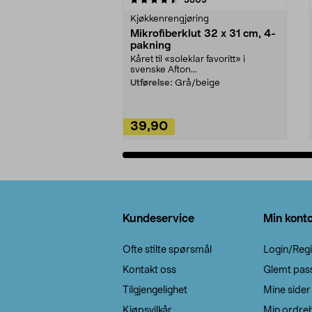
Kjøkkenrengjøring
Mikrofiberklut 32 x 31 cm, 4-
pakning
Kåret til «soleklar favoritt» i
svenske Afton...
Utførelse:
Grå/beige
39,90
Legg i handlekurv
Bunntekst
Kundeservice
Min kont
Ofte stilte spørsmål
Login/Regi
Kontakt oss
Glemt pas
Tilgjengelighet
Mine sider
Kjøpsvilkår
Min ordreh