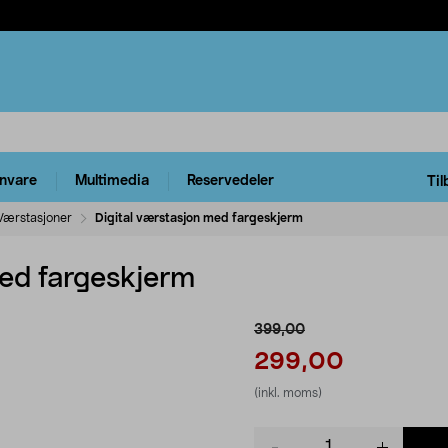
rnvare
Multimedia
Reservedeler
Til
Værstasjoner
Digital værstasjon med fargeskjerm
med fargeskjerm
399,00
299,00
(inkl. moms)
Product