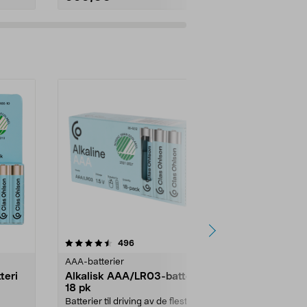
Multibuy
er
4.5av 5 stjerner
anmeldelser
4.5
496
2
AAA-batterier
AA-batterier
teri
Alkalisk AAA/LR03-batteri
Varta Longl
18 pk
24 pk
Batterier til driving av de fleste
Svanemerkede