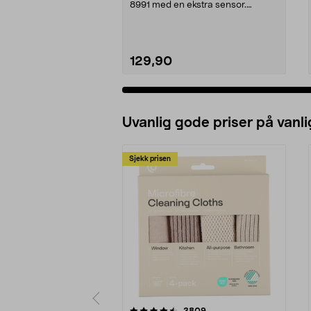
8991 med en ekstra sensor.
Temperaturgiver / hygrom...
129,90
Legg i handlekurv
Uvanlig gode priser på vanli
Sjekk prisen
5av 5 stjerner
4.5av 5 stjerner
anmeldelser
3809