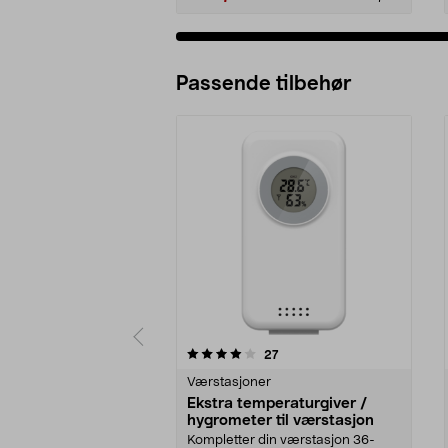
Passende tilbehør
0av 5 stjerner
4.5av 5 stjerner
anmeldelser
27
Værstasjoner
Ekstra temperaturgiver /
hygrometer til værstasjon
Kompletter din værstasjon 36-