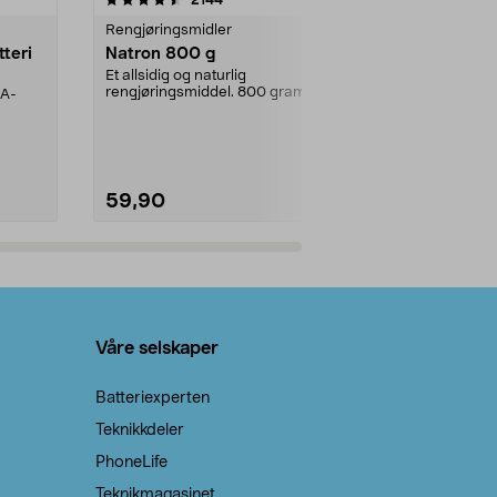
Rengjøringsmidler
Levende lys
tteri
Natron 800 g
Telys steari
prosent ste
Et allsidig og naturlig
rengjøringsmiddel. 800 gram
AA-
100 % stearin
natron – til rengjøring både...
råvarer. Produ
brenner med e
59,90
69,90
Legg i handlekurv
Legg 
Våre selskaper
Batteriexperten
Teknikkdeler
PhoneLife
Teknikmagasinet