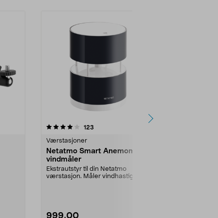
4.5 av 5 stjerner
anmeldelser
4.5
123
7
Værstasjoner
Værstasjoner
Netatmo Smart Anemometer
Netatmo sm
vindmåler
WiFi
Ekstrautstyr til din Netatmo
Hold styr på 
værstasjon. Måler vindhastighet
ute. Netatmo
.ek...
og vindretning og v...
WiFi – for deta
999,00
1899,00