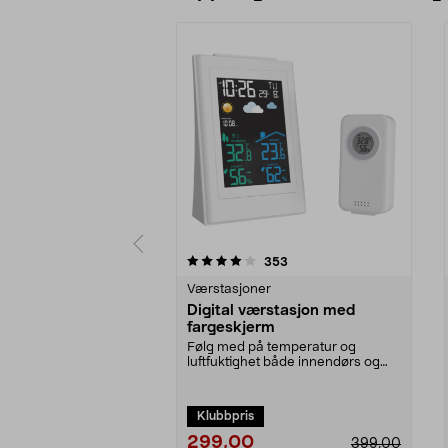
0 av 5 stjerner
4.0 av 5 stjerner
anmeldelser
353
Værstasjoner
Digital værstasjon med
fargeskjerm
Følg med på temperatur og
luftfuktighet både innendørs og
utendørs. Digital værs...
Klubbpris
299,00
399,00