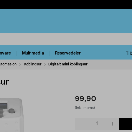
rnvare
Multimedia
Reservedeler
Til
utomasjon
Koblingsur
Digitalt mini koblingsur
sur
99,90
(inkl. moms)
Product
quantity