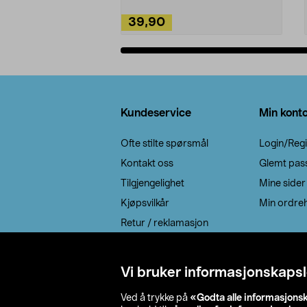
39,90
Legg i handlekurv
Bunntekst
Kundeservice
Min kont
Ofte stilte spørsmål
Login/Regi
Kontakt oss
Glemt pas
Tilgjengelighet
Mine sider
Kjøpsvilkår
Min ordreh
Retur / reklamasjon
EE-avfall
Cookie policy
Vi bruker informasjonskapsl
Leveringsalternativ
Ved å trykke på
«Godta alle informasjons