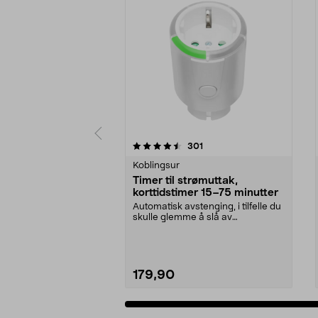
5 av 5 stjerner
4.5 av 5 stjerner
anmeldelser
301
Koblingsur
Timer til strømuttak,
korttidstimer 15–75 minutter
Automatisk avstenging, i tilfelle du
skulle glemme å slå av
apparatene. Korttids...
179,90