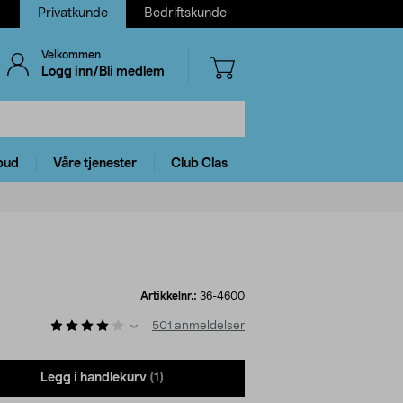
Privatkunde
Bedriftskunde
Velkommen
Logg inn/Bli medlem
bud
Våre tjenester
Club Clas
Artikkelnr.:
36-4600
501
anmeldelser
Legg i handlekurv
(1)