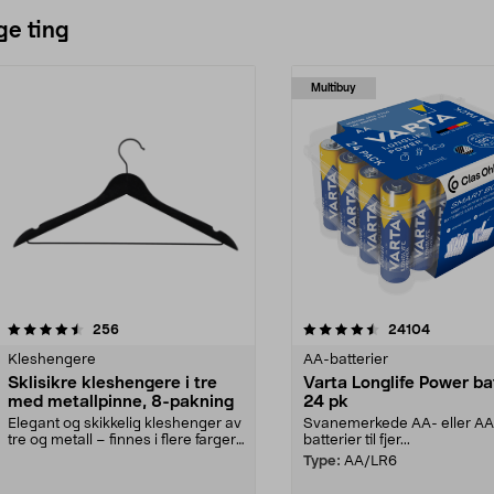
ge ting
Multibuy
4.5av 5 stjerner
anmeldelser
4.5av 5 stjerner
anmeldels
256
24104
Kleshengere
AA-batterier
Sklisikre kleshengere i tre
Varta Longlife Power ba
med metallpinne, 8-pakning
24 pk
Elegant og skikkelig kleshenger av
Svanemerkede AA- eller A
tre og metall – finnes i flere farger.
batterier til fjer...
Kleshe...
Type:
AA/LR6