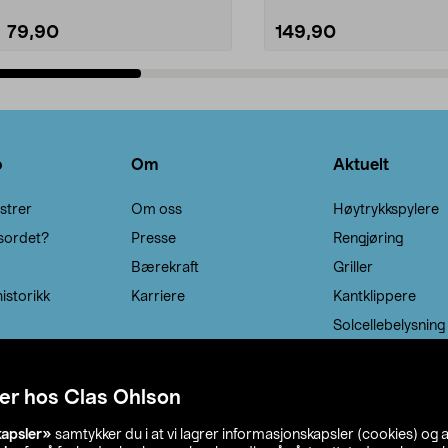
79,90
149,90
Legg i handlekurv
Legg i handlekurv
o
Om
Aktuelt
strer
Om oss
Høytrykkspylere
sordet?
Presse
Rengjøring
Bærekraft
Griller
istorikk
Karriere
Kantklippere
Solcellebelysning
er hos Clas Ohlson
kapsler»
samtykker du i at vi lagrer informasjonskapsler (cookies) og 