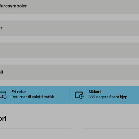
 faresymboler
er
l)
Fri retur
Sikkert
Returner til valgfri butikk
365 dagers åpent kjøp
ri