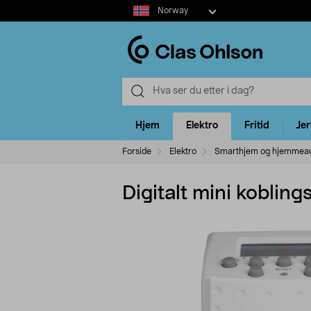
Select
Norway
market
Hjem
Elektro
Fritid
Je
Forside
Elektro
Smarthjem og hjemmea
Digitalt mini kobling