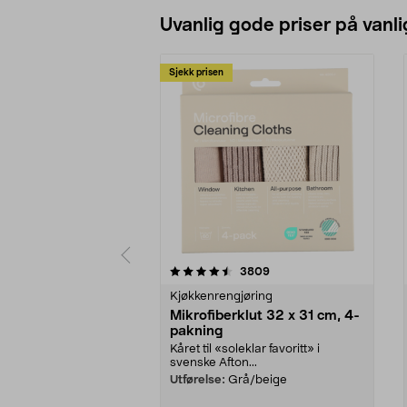
Uvanlig gode priser på vanli
Sjekk prisen
5av 5 stjerner
4.5av 5 stjerner
anmeldelser
3809
Kjøkkenrengjøring
Mikrofiberklut 32 x 31 cm, 4-
pakning
Kåret til «soleklar favoritt» i
svenske Afton...
Utførelse:
Grå/beige