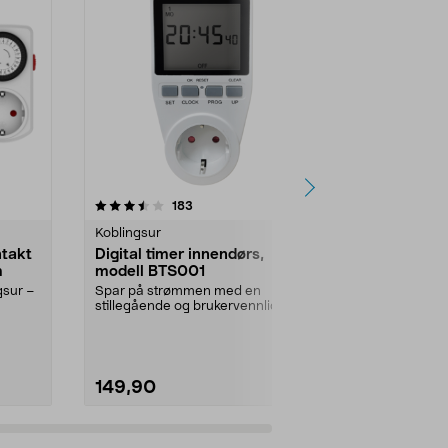
r
4.5 av 5 stjerner
anmeldelser
4.5
183
2
Koblingsur
Koblingsur
ntakt
Digital timer innendørs,
Koblingsur
m
modell BTS001
selvlærende
gsur –
Spar på strømmen med en
Selvlærende t
stillegående og brukervennlig
IP44 - kan bru
timer. Digitalt koblingsur...
annen uten...
149,90
129,90