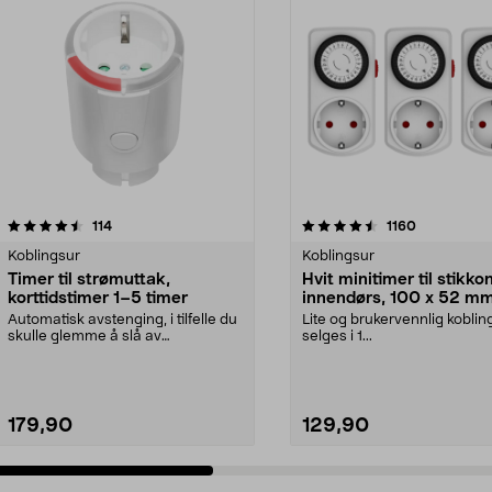
4.5 av 5 stjerner
anmeldelser
3.5 av 5 stjerner
anmeldelse
114
1160
Koblingsur
Koblingsur
Timer til strømuttak,
Hvit minitimer til stikko
korttidstimer 1–5 timer
innendørs, 100 x 52 m
Automatisk avstenging, i tilfelle du
Lite og brukervennlig koblin
skulle glemme å slå av
selges i 1...
apparatene. Korttids...
179,90
129,90