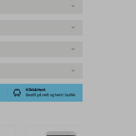
Klikk&Hent
Bestill på nett og hent i butikk