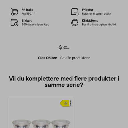
Fri frakt
Fri retur
Fra 599,–*
Returner til valgfri butikk
Sikkert
Klikk&Hent
365 dagers åpent kjøp
Bestill på nett og hent i butikk
Clas Ohlson
-
Se alle produktene
Vil du komplettere med flere produkter i
samme serie?