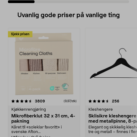
Uvanlig gode priser på vanlige ting
Sjekk prisen
4.5av 5 stjerner
anmeldelser
4.5av 5 stjerner
anmeldels
3809
256
(9,97/stk)
Kjøkkenrengjøring
Kleshengere
Mikrofiberklut 32 x 31 cm, 4-
Sklisikre kleshengere 
pakning
med metallpinne, 8-p
Kåret til «soleklar favoritt» i
Elegant og skikkelig kles
svenske Afton...
tre og metall – finnes i fle
Kleshe...