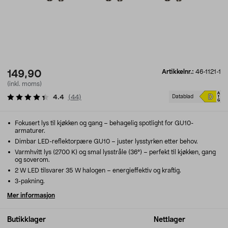
Artikkelnr.:
46-1121-1
149,90
(inkl. moms)
4.4
(
44
)
Datablad
Fokusert lys til kjøkken og gang – behagelig spotlight for GU10-
armaturer.
Dimbar LED-reflektorpære GU10 – juster lysstyrken etter behov.
Varmhvitt lys (2700 K) og smal lysstråle (36°) – perfekt til kjøkken, gang
og soverom.
2 W LED tilsvarer 35 W halogen – energieffektiv og kraftig.
3-pakning.
Mer informasjon
Butikklager
Nettlager