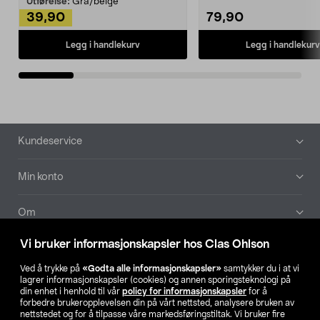
Utførelse:
Grå/beige
39,90
79,90
Legg i handlekurv
Legg i handlekurv
Bunntekst
Kundeservice
Min konto
Om
Vi bruker informasjonskapsler hos Clas Ohlson
Aktuelt
Ved å trykke på
«Godta alle informasjonskapsler»
samtykker du i at vi
lagrer informasjonskapsler (cookies) og annen sporingsteknologi på
Våre selskaper
din enhet i henhold til vår
policy for informasjonskapsler
for å
forbedre brukeropplevelsen din på vårt nettsted, analysere bruken av
nettstedet og for å tilpasse våre markedsføringstiltak. Vi bruker fire
Finn din butikk