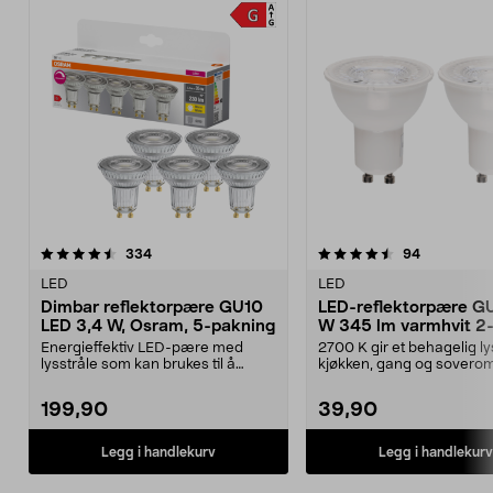
4.5 av 5 stjerner
anmeldelser
4.5 av 5 stjerner
anmeldelse
334
94
LED
LED
Dimbar reflektorpære GU10
LED-reflektorpære G
LED 3,4 W, Osram, 5-pakning
W 345 lm varmhvit 2
pakning
Energieffektiv LED-pære med
2700 K gir et behagelig lys
lysstråle som kan brukes til å
kjøkken, gang og sovero
fremheve gjenstander....
reflektorpære GU10 –...
199,90
39,90
Legg i handlekurv
Legg i handlekurv