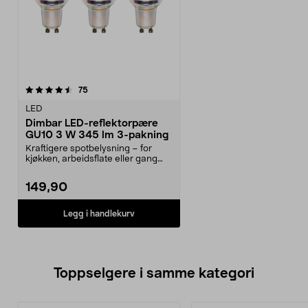
anmeldelser
75
LED
Dimbar LED-reflektorpære
GU10 3 W 345 lm 3-pakning
Kraftigere spotbelysning – for
kjøkken, arbeidsflate eller gang
med GU10-armatur...
149,90
Legg i handlekurv
Toppselgere i samme kategori