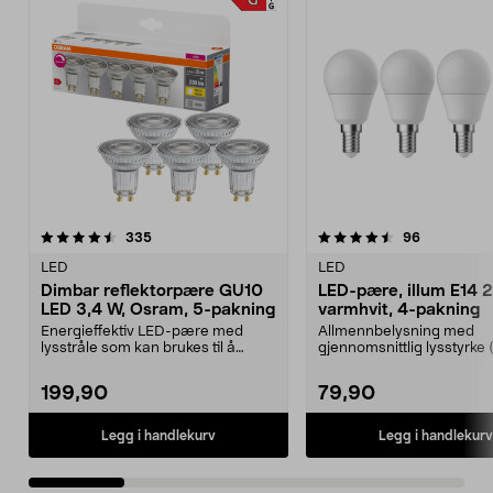
4.5 av 5 stjerner
anmeldelser
5.0 av 5 stjerner
anmeldelse
335
96
LED
LED
Dimbar reflektorpære GU10
LED-pære, illum E14 2
LED 3,4 W, Osram, 5-pakning
varmhvit, 4-pakning
Energieffektiv LED-pære med
Allmennbelysning med
lysstråle som kan brukes til å
gjennomsnittlig lysstyrke 
fremheve gjenstander....
tilsvarer en 25 W gløde...
199,90
79,90
Legg i handlekurv
Legg i handlekurv