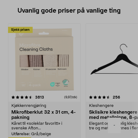
Uvanlig gode priser på vanlige ting
Sjekk prisen
4.5av 5 stjerner
anmeldelser
4.5av 5 stjerner
anmeldels
3813
256
(9,97/stk)
Kjøkkenrengjøring
Kleshengere
Mikrofiberklut 32 x 31 cm, 4-
Sklisikre kleshengere 
pakning
med metallpinne, 8-p
Kåret til «soleklar favoritt» i
Elegant og skikkelig kles
-
svenske Afton...
tre og metall – finnes i fle
Kleshe...
Utførelse:
Grå/beige