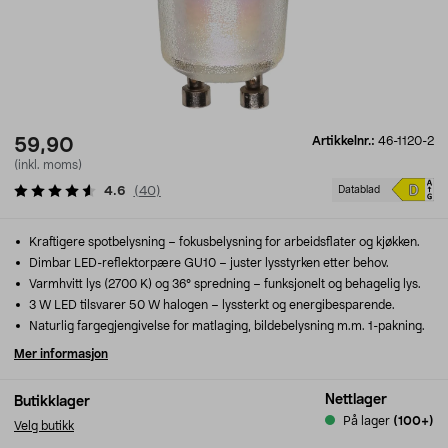
Artikkelnr.:
46-1120-2
59,90
(inkl. moms)
4.6
(
40
)
Datablad
Kraftigere spotbelysning – fokusbelysning for arbeidsflater og kjøkken.
Dimbar LED-reflektorpære GU10 – juster lysstyrken etter behov.
Varmhvitt lys (2700 K) og 36° spredning – funksjonelt og behagelig lys.
3 W LED tilsvarer 50 W halogen – lyssterkt og energibesparende.
Naturlig fargegjengivelse for matlaging, bildebelysning m.m. 1-pakning.
Mer informasjon
Nettlager
Butikklager
På lager
(100+)
Velg butikk