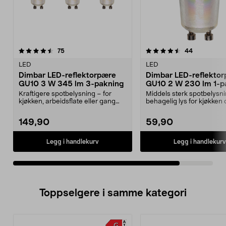
4.5av 5 stjerner
anmeldelser
anmeldelse
75
44
LED
LED
Dimbar LED-reflektorpære
Dimbar LED-reflekto
GU10 3 W 345 lm 3-pakning
GU10 2 W 230 lm 1-p
Kraftigere spotbelysning – for
Middels sterk spotbelysn
kjøkken, arbeidsflate eller gang
behagelig lys for kjøkken
med GU10-armatur...
Dimbar LED-refl...
149,90
59,90
Legg i handlekurv
Legg i handlekurv
Toppselgere i samme kategori