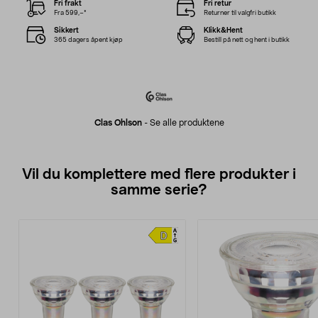
Fri frakt
Fri retur
Fra 599,–*
Returner til valgfri butikk
Sikkert
Klikk&Hent
365 dagers åpent kjøp
Bestill på nett og hent i butikk
Clas Ohlson
-
Se alle produktene
Vil du komplettere med flere produkter i
samme serie?