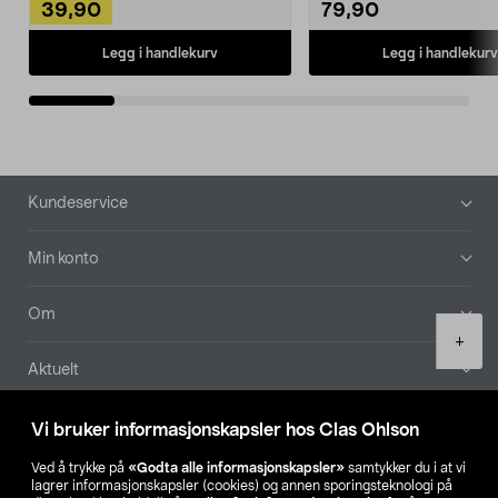
39,90
79,90
Legg i handlekurv
Legg i handlekurv
Bunntekst
Kundeservice
Min konto
Om
Product
+
quantity
Aktuelt
Våre selskaper
Vi bruker informasjonskapsler hos Clas Ohlson
Ved å trykke på
«Godta alle informasjonskapsler»
samtykker du i at vi
Finn din butikk
lagrer informasjonskapsler (cookies) og annen sporingsteknologi på