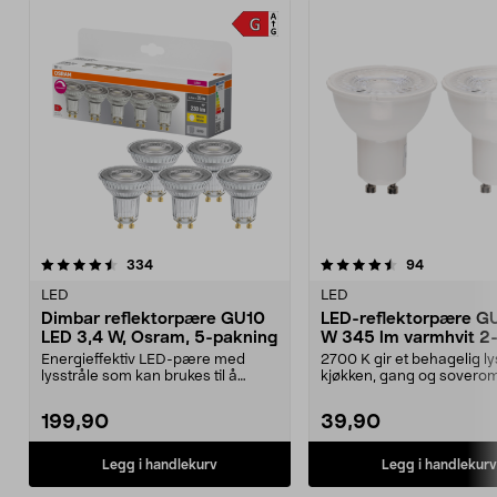
4.5 av 5 stjerner
anmeldelser
4.5 av 5 stjerner
anmeldelse
334
94
LED
LED
Dimbar reflektorpære GU10
LED-reflektorpære G
LED 3,4 W, Osram, 5-pakning
W 345 lm varmhvit 2
pakning
Energieffektiv LED-pære med
2700 K gir et behagelig lys
lysstråle som kan brukes til å
kjøkken, gang og sovero
fremheve gjenstander....
reflektorpære GU10 –...
199,90
39,90
Legg i handlekurv
Legg i handlekurv