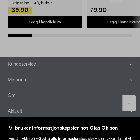
Kleshe...
Utførelse:
Grå/beige
39,90
79,90
Legg i handlekurv
Legg i handlekurv
Bunntekst
Kundeservice
Min konto
Om
Product
+
quantity
Aktuelt
Våre selskaper
Vi bruker informasjonskapsler hos Clas Ohlson
Ved å trykke på
«Godta alle informasjonskapsler»
samtykker du i at vi