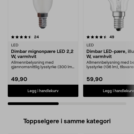
4.5av 5 stjerner
anmeldelser
4.5av 5 stjerner
anmeldelse
24
49
LED
LED
Dimbar mignonpære LED 2,2
Dimbar LED-pære, illu
W, varmhvit
W, varmhvit
Allmennbelysning med
Allmennbelysning med be
gjennomsnittlig lysstyrke (300 lm),
lysstyrke (136 lm), tilsvar
tilsvarer en 25 W gløde...
glødepære. ...
49,90
59,90
Legg i handlekurv
Legg i handlekurv
Toppselgere i samme kategori