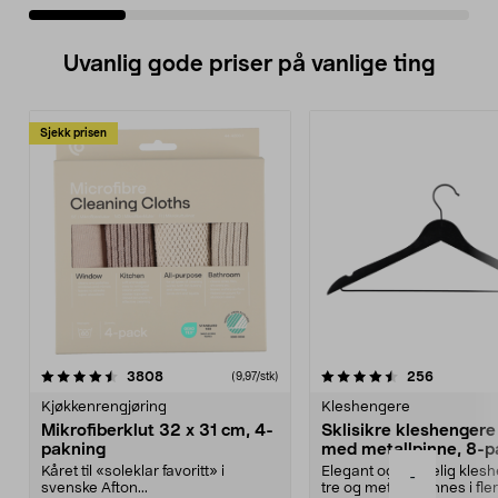
Uvanlig gode priser på vanlige ting
Sjekk prisen
4.5av 5 stjerner
anmeldelser
4.5av 5 stjerner
anmeldels
3808
256
(9,97/stk)
Kjøkkenrengjøring
Kleshengere
Mikrofiberklut 32 x 31 cm, 4-
Sklisikre kleshengere 
pakning
med metallpinne, 8-p
Kåret til «soleklar favoritt» i
Elegant og skikkelig kles
-
svenske Afton...
tre og metall – finnes i fle