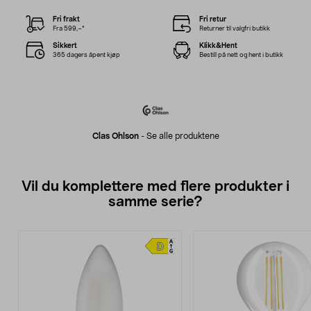
Fri frakt
Fri retur
Fra 599,–*
Returner til valgfri butikk
Sikkert
Klikk&Hent
365 dagers åpent kjøp
Bestill på nett og hent i butikk
Clas Ohlson
-
Se alle produktene
Vil du komplettere med flere produkter i
samme serie?