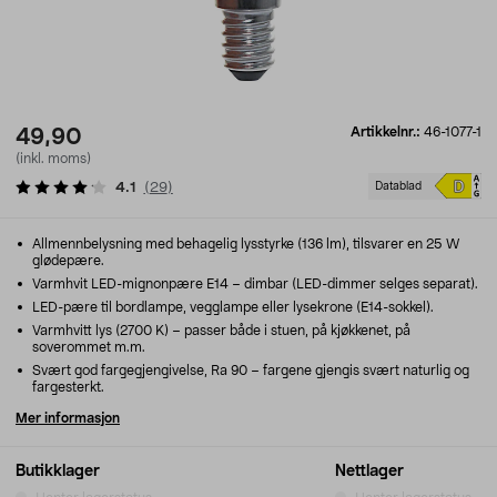
Artikkelnr.:
46-1077-1
49,90
(inkl. moms)
4.1
(
29
)
Datablad
Allmennbelysning med behagelig lysstyrke (136 lm), tilsvarer en 25 W
glødepære.
Varmhvit LED-mignonpære E14 – dimbar (LED-dimmer selges separat).
LED-pære til bordlampe, vegglampe eller lysekrone (E14-sokkel).
Varmhvitt lys (2700 K) – passer både i stuen, på kjøkkenet, på
soverommet m.m.
Svært god fargegjengivelse, Ra 90 – fargene gjengis svært naturlig og
fargesterkt.
Mer informasjon
Butikklager
Nettlager