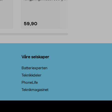
natron – til rengjøring både...
råvarer. Produ
brenner med e
59,90
69,90
Legg i handlekurv
Legg 
Våre selskaper
Batteriexperten
Teknikkdeler
PhoneLife
Teknikmagasinet