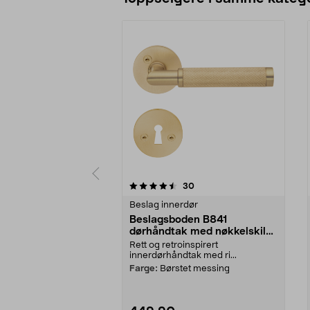
5 av 5 stjerner
4.0 av 5 stjerner
anmeldelser
30
Beslag innerdør
Beslagsboden B841
dørhåndtak med nøkkelskilt,
innerdør
Rett og retroinspirert
innerdørhåndtak med ri...
Farge:
Børstet messing