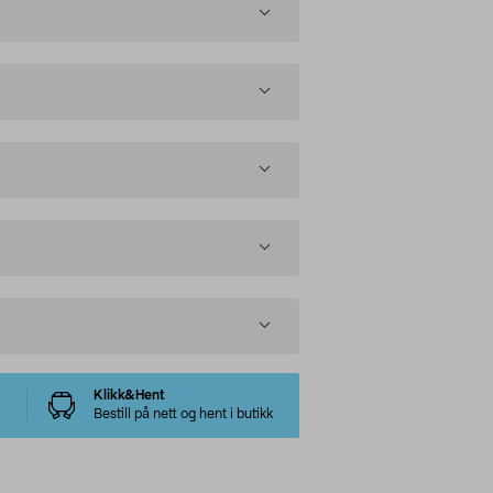
Klikk&Hent
Bestill på nett og hent i butikk