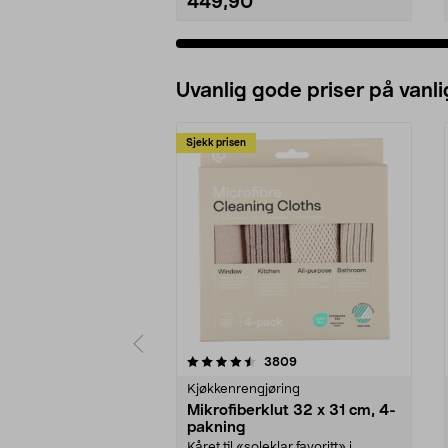
449,90
Uvanlig gode priser på vanli
Sjekk prisen
5av 5 stjerner
4.5av 5 stjerner
anmeldelser
3809
Kjøkkenrengjøring
Mikrofiberklut 32 x 31 cm, 4-
pakning
Kåret til «soleklar favoritt» i