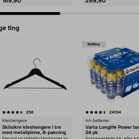
169,90
269,90
ge ting
Multibuy
4.5av 5 stjerner
anmeldelser
4.5av 5 stjerner
anmeldels
256
24104
Kleshengere
AA-batterier
Sklisikre kleshengere i tre
Varta Longlife Power ba
med metallpinne, 8-pakning
24 pk
Elegant og skikkelig kleshenger av
Svanemerkede AA- eller A