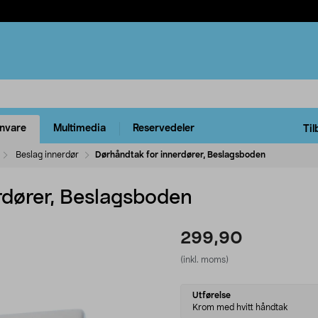
rnvare
Multimedia
Reservedeler
Til
Beslag innerdør
Dørhåndtak for innerdører, Beslagsboden
rdører, Beslagsboden
299,90
(inkl. moms)
Select
Utførelse
variant
Krom med hvitt håndtak