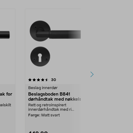
-25%
5.0 av 5 stjerner
anmeldelser
4.0
30
4
Beslag innerdør
Beslag inner
ak for
Beslagsboden B841
Beslagsbod
dørhåndtak med nøkkelskilt,
toalettvride
innerdør
lskilt
Rett og retroinspirert
Klassisk toale
innerdørhåndtak med ri...
eller rødt for 
Beslagsb...
Farge:
Matt svart