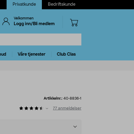
Privatkunde
Bedriftskunde
Velkommen
Logg inn/Bli medlem
bud
Våre tjenester
Club Clas
Artikkelnr.:
40-8836-1
77
anmeldelser