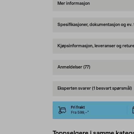
Mer informasjon
Spesifikasjoner, dokumentasjon og ev.
Kjøpsinformasjon, leveranser og retur
Anmeldelser
(77)
Eksperten svarer
(1 besvart spørsmål)
Fri frakt
Fra 599,–*
Toppselgere i samme katego