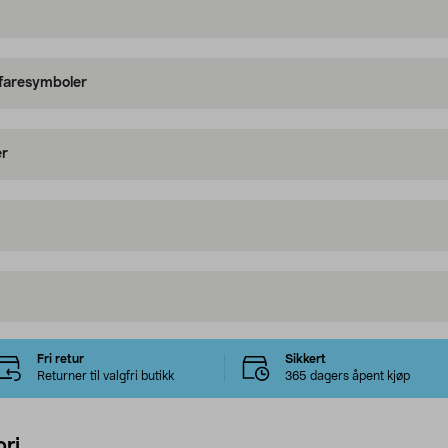
 faresymboler
er
Fri retur
Sikkert
Returner til valgfri butikk
365 dagers åpent kjøp
ri