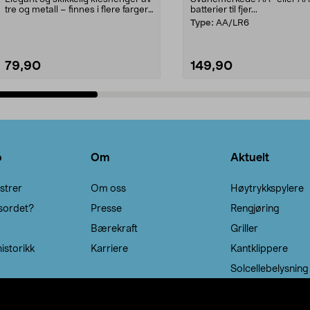
tre og metall – finnes i flere farger.
batterier til fjer...
Kleshe...
Type:
AA/LR6
79,90
149,90
Legg i handlekurv
Legg i handlekurv
o
Om
Aktuelt
strer
Om oss
Høytrykkspylere
sordet?
Presse
Rengjøring
Bærekraft
Griller
istorikk
Karriere
Kantklippere
Solcellebelysning