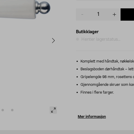
Product
quantity
Butikklager
Henter lagerstatus...
Komplett med håndtak, nøkkelskil
Beslagsboden dørhåndtak – lett 
Gripelengde 98 mm, rosettens 
Gjennomgående skruer som kan k
Finnes i flere farger.
Mer informasjon