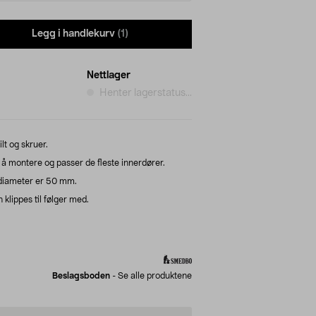
Legg i handlekurv
(1)
Nettlager
Henter lagerstatus...
t og skruer.
å montere og passer de fleste innerdører.
diameter er 50 mm.
lippes til følger med.
Beslagsboden
-
Se alle produktene