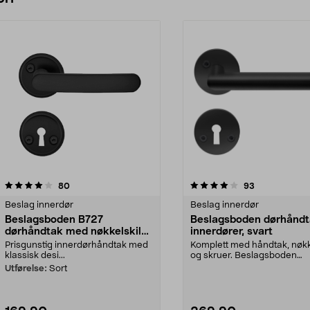
4.0 av 5 stjerner
anmeldelser
4.5 av 5 stjerner
anmeldelser
80
93
Beslag innerdør
Beslag innerdør
Beslagsboden B727
Beslagsboden dørhåndt
dørhåndtak med nøkkelskilt,
innerdører, svart
innerdør
Prisgunstig innerdørhåndtak med
Komplett med håndtak, nøkke
klassisk desi...
og skruer. Beslagsboden
dørhåndtak – lett å mo...
Utførelse:
Sort