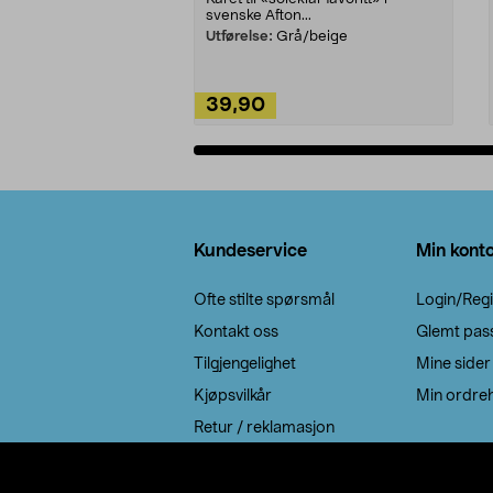
svenske Afton...
Utførelse:
Grå/beige
39,90
Legg i handlekurv
Bunntekst
Kundeservice
Min kont
Ofte stilte spørsmål
Login/Regi
Kontakt oss
Glemt pas
Tilgjengelighet
Mine sider
Kjøpsvilkår
Min ordreh
Retur / reklamasjon
EE-avfall
Cookie policy