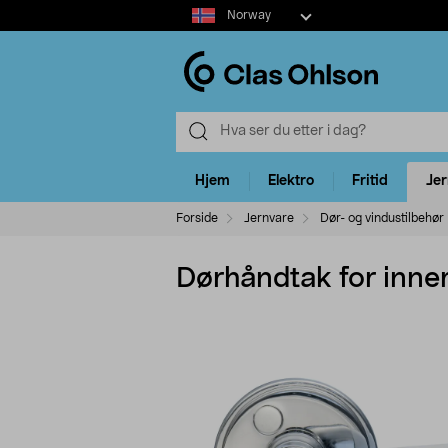
Select
Norway
market
Hjem
Elektro
Fritid
Je
Forside
Jernvare
Dør- og vindustilbehør
Dørhåndtak for inne