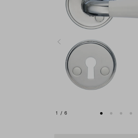
1
/
6