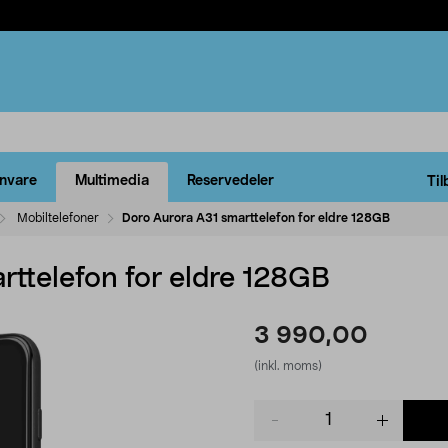
rnvare
Multimedia
Reservedeler
Til
Mobiltelefoner
Doro Aurora A31 smarttelefon for eldre 128GB
rttelefon for eldre 128GB
3 990,00
(inkl. moms)
Product
quantity