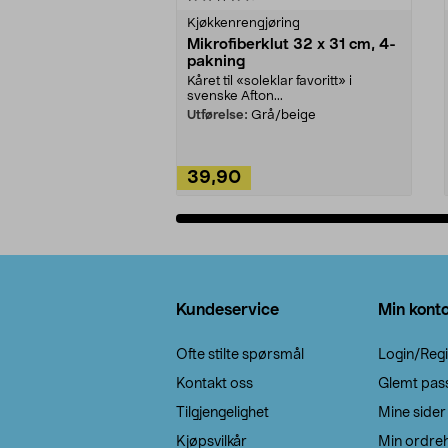
Kjøkkenrengjøring
Mikrofiberklut 32 x 31 cm, 4-
pakning
Kåret til «soleklar favoritt» i
svenske Afton...
Utførelse:
Grå/beige
39,90
Legg i handlekurv
Bunntekst
Kundeservice
Min kont
Ofte stilte spørsmål
Login/Regi
Kontakt oss
Glemt pas
Tilgjengelighet
Mine sider
Kjøpsvilkår
Min ordreh