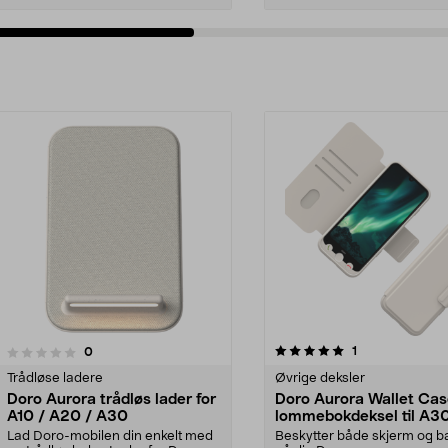
5.0av 5 stjerner
anmeldelser
1
anmeldelser
0
Trådløse ladere
Øvrige deksler
Doro Aurora trådløs lader for
Doro Aurora Wallet Ca
A10 / A20 / A30
lommebokdeksel til A30
A31
Lad Doro-mobilen din enkelt med
Beskytter både skjerm og b