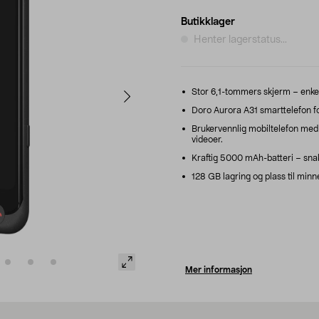
Butikklager
Henter lagerstatus...
Stor 6,1-tommers skjerm – enkel
Doro Aurora A31 smarttelefon fo
Brukervennlig mobiltelefon med
videoer.
Kraftig 5000 mAh-batteri – snak
128 GB lagring og plass til minne
Mer informasjon