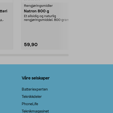
Rengjøringsmidler
Levende lys
tteri
Natron 800 g
Telys steari
prosent ste
Et allsidig og naturlig
rengjøringsmiddel. 800 gram
AA-
100 % stearin
natron – til rengjøring både...
råvarer. Produ
brenner med e
59,90
69,90
Legg i handlekurv
Legg 
Våre selskaper
Batteriexperten
Teknikkdeler
PhoneLife
Teknikmagasinet