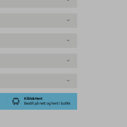
Klikk&Hent
Bestill på nett og hent i butikk