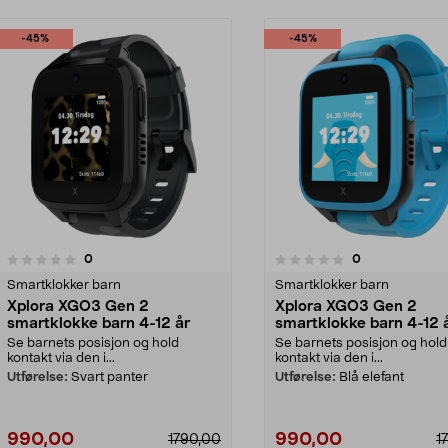
-45%
-45%
3.5 av 5 stjerner
anmeldelser
anmeldelser
0
0
0.0 av 5 stjerner
Smartklokker barn
Smartklokker barn
Xplora XGO3 Gen 2
Xplora XGO3 Gen 2
smartklokke barn 4-12 år
smartklokke barn 4-12 
Se barnets posisjon og hold
Se barnets posisjon og hold
kontakt via den i...
kontakt via den i...
Utførelse:
Svart panter
Utførelse:
Blå elefant
990,00
990,00
1790,00
1