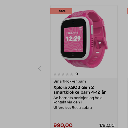
-45%
anmeldelser
0
0 av 5 stjerner
0.0 av 5 stjerner
Smartklokker barn
Xplora XGO3 Gen 2
smartklokke barn 4-12 år
Se barnets posisjon og hold
kontakt via den i...
Utførelse:
Rosa sebra
990,00
1790,00