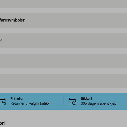
 faresymboler
er
Fri retur
Sikkert
Returner til valgfri butikk
365 dagers åpent kjøp
ri