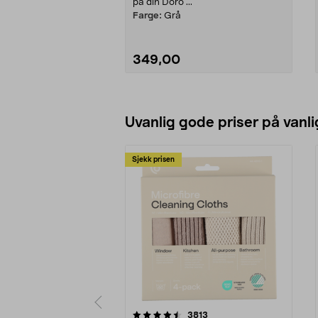
på din Doro ...
Farge:
Grå
349,00
Legg i handlekurv
Uvanlig gode priser på vanli
Sjekk prisen
5av 5 stjerner
4.5av 5 stjerner
anmeldelser
3813