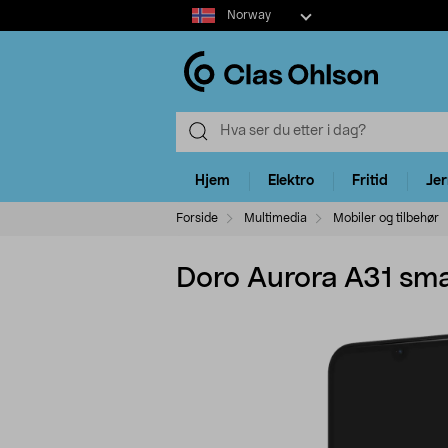
Select
Norway
market
Hjem
Elektro
Fritid
Je
Forside
Multimedia
Mobiler og tilbehør
Doro Aurora A31 sma