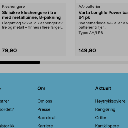
Kleshengere
AA-batterier
Sklisikre kleshengere i tre
Varta Longlife Power ba
med metallpinne, 8-pakning
24 pk
Elegant og skikkelig kleshenger av
Svanemerkede AA- eller A
tre og metall – finnes i flere farger.
batterier til fjer...
Kleshe...
Type:
AA/LR6
79,90
149,90
Legg i handlekurv
Legg i handlekurv
o
Om
Aktuelt
strer
Om oss
Høytrykkspylere
sordet?
Presse
Rengjøring
Bærekraft
Griller
istorikk
Karriere
Kantklippere