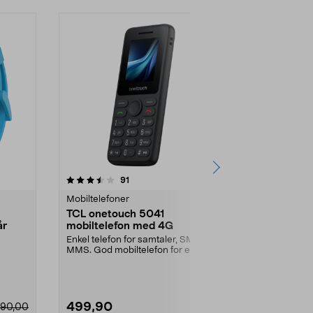
-24%
anmeldelser
4.5
91
0.0 av 5 stjerner
Mobiltelefoner
Mobiltelefone
TCL onetouch 5041
Xplora Xplo
år
mobiltelefon med 4G
barn, barne
sim
Enkel telefon for samtaler, SMS og
Barnemobil ut
MMS. God mobiltelefon for eldre –
internett og a
ligger godt...
XploraOne gir 
499,90
1290,00
790,00