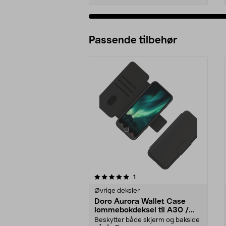
Passende tilbehør
0av 5 stjerner
anmeldelser
1
0.0av 5 stjerner
Øvrige deksler
Doro Aurora Wallet Case
lommebokdeksel til A30 /
A31
Beskytter både skjerm og bakside