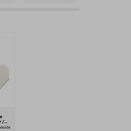
se
 /
akside