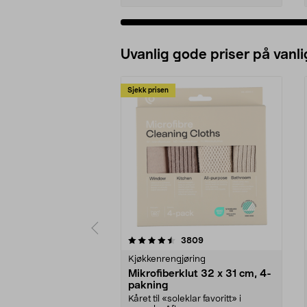
Uvanlig gode priser på vanli
Sjekk prisen
5av 5 stjerner
4.5av 5 stjerner
anmeldelser
3809
Kjøkkenrengjøring
Mikrofiberklut 32 x 31 cm, 4-
pakning
Kåret til «soleklar favoritt» i