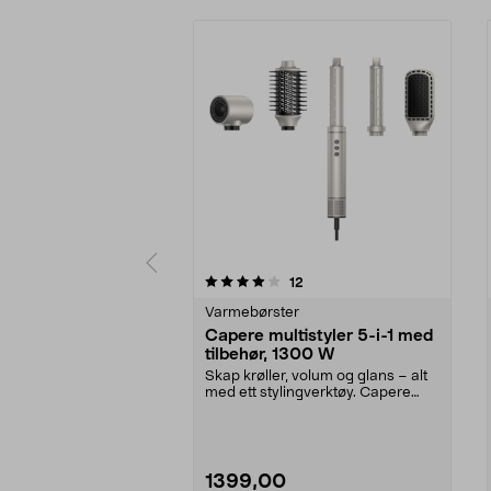
0 av 5 stjerner
anmeldelser
12
0.0 av 5 stjerner
Varmebørster
Capere multistyler 5-i-1 med
tilbehør, 1300 W
Skap krøller, volum og glans – alt
med ett stylingverktøy. Capere
multistyler me...
1399,00