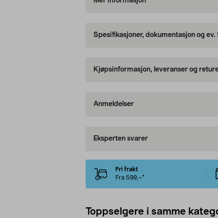
Mer informasjon
Spesifikasjoner, dokumentasjon og ev.
Kjøpsinformasjon, leveranser og retur
Anmeldelser
Eksperten svarer
Fri frakt
Fra 599,–*
Toppselgere i samme katego