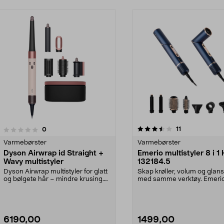
3.5 av 5 stjerner
3.5 av 5 stjerner
anmeldelser
11
anmeldelser
0
Varmebørster
Varmebørster
Dyson Airwrap id Straight +
Emerio multistyler 8 i 1
Wavy multistyler
132184.5
Dyson Airwrap multistyler for glatt
Skap krøller, volum og glans
og bølgete hår – mindre krusing.
med samme verktøy. Emeri
Dyson Airwr...
multistyler – hot a...
6190,00
1499,00