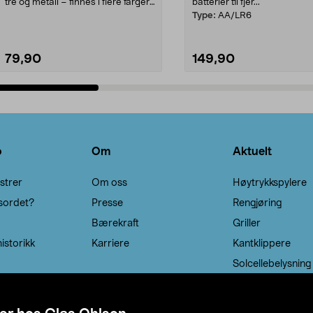
tre og metall – finnes i flere farger.
batterier til fjer...
Kleshe...
Type:
AA/LR6
79,90
149,90
Legg i handlekurv
Legg i handlekurv
o
Om
Aktuelt
strer
Om oss
Høytrykkspylere
sordet?
Presse
Rengjøring
Bærekraft
Griller
istorikk
Karriere
Kantklippere
Solcellebelysning