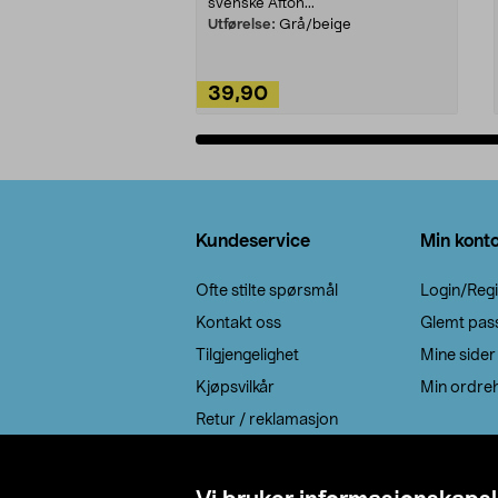
svenske Afton...
Utførelse:
Grå/beige
39,90
Legg i handlekurv
Bunntekst
Kundeservice
Min kont
Ofte stilte spørsmål
Login/Regi
Kontakt oss
Glemt pas
Tilgjengelighet
Mine sider
Kjøpsvilkår
Min ordreh
Retur / reklamasjon
EE-avfall
Cookie policy