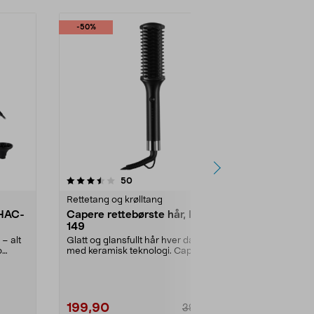
-50%
4.5 av 5 stjerner
anmeldelser
50
4
0.0
Rettetang og krølltang
Varmebørste
 HAC-
Capere rettebørste hår, IC-
Remington 
149
varmluftsb
 – alt
Glatt og glansfullt hår hver dag
Lag volum, krø
o
med keramisk teknologi. Capere
kort til mell
rettebørste – en...
Blow D...
199,90
399,90
399,90