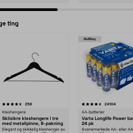
ge ting
Multibuy
4.5av 5 stjerner
anmeldelser
4.5av 5 stjerner
anmeldels
256
24104
Kleshengere
AA-batterier
Sklisikre kleshengere i tre
Varta Longlife Power ba
med metallpinne, 8-pakning
24 pk
Elegant og skikkelig kleshenger av
Svanemerkede AA- eller A