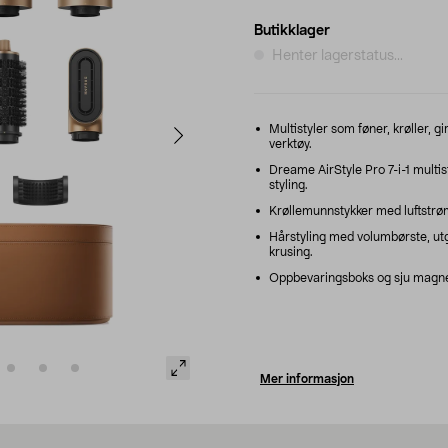
Butikklager
Henter lagerstatus...
Multistyler som føner, krøller, 
verktøy.
Dreame AirStyle Pro 7-i-1 multis
styling.
Krøllemunnstykker med luftstrøm
Hårstyling med volumbørste, utg
krusing.
Oppbevaringsboks og sju magnetis
Mer informasjon