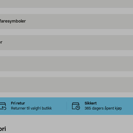
 faresymboler
er
Fri retur
Sikkert
Returner til valgfri butikk
365 dagers åpent kjøp
ri