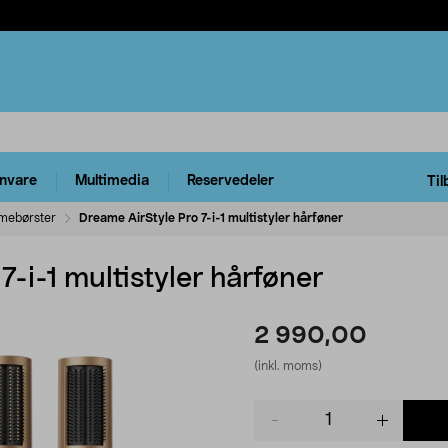
rnvare
Multimedia
Reservedeler
Til
mebørster
Dreame AirStyle Pro 7-i-1 multistyler hårføner
-i-1 multistyler hårføner
2 990,00
(inkl. moms)
Product
quantity