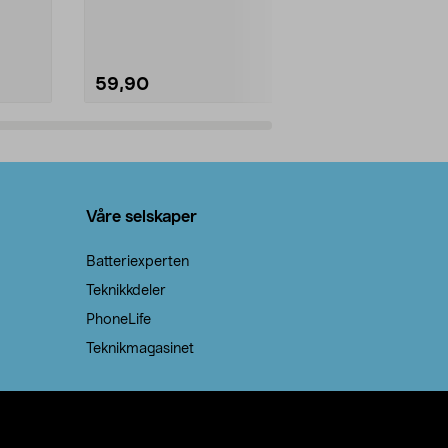
natron – til rengjøring både...
59,90
69,90
Legg i handlekurv
Legg 
Våre selskaper
Batteriexperten
Teknikkdeler
PhoneLife
Teknikmagasinet