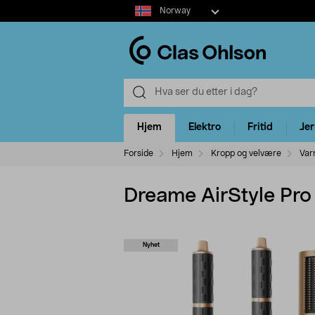
Select
Norway
market
Hjem
Elektro
Fritid
Je
Forside
Hjem
Kropp og velvære
Var
Dreame AirStyle Pro 7
Nyhet