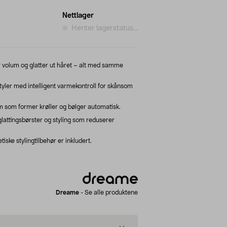
Nettlager
Henter lagerstatus...
gir volum og glatter ut håret – alt med samme
tyler med intelligent varmekontroll for skånsom
 som former krøller og bølger automatisk.
lattingsbørster og styling som reduserer
ke stylingtilbehør er inkludert.
Dreame
-
Se alle produktene