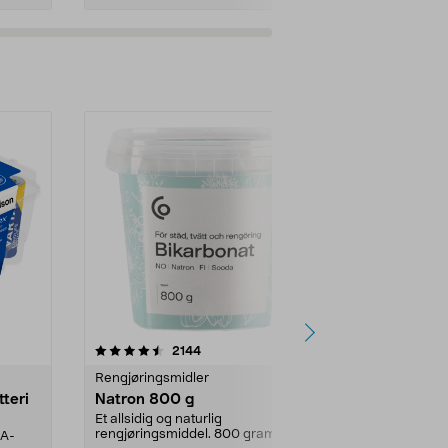
er
4.0av 5 stjerner
anmeldelser
4.5
2144
4
Rengjøringsmidler
Levende lys
tteri
Natron 800 g
Telys, 50 st
Et allsidig og naturlig
100 % stearin.
rengjøringsmiddel. 800 gram
AA-