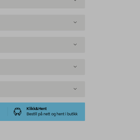
Klikk&Hent
Bestill på nett og hent i butikk