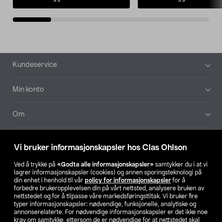
Bunntekst
Kundeservice
Min konto
Om
Aktuelt
Vi bruker informasjonskapsler hos Clas Ohlson
Våre selskaper
Ved å trykke på
«Godta alle informasjonskapsler»
samtykker du i at vi
lagrer informasjonskapsler (cookies) og annen sporingsteknologi på
din enhet i henhold til vår
policy for informasjonskapsler
for å
Finn din butikk
forbedre brukeropplevelsen din på vårt nettsted, analysere bruken av
nettstedet og for å tilpasse våre markedsføringstiltak. Vi bruker fire
typer informasjonskapsler: nødvendige, funksjonelle, analytiske og
annonserelaterte. For nødvendige informasjonskapsler er det ikke noe
SE
NO
FI
krav om samtykke, ettersom de er nødvendige for at nettstedet skal