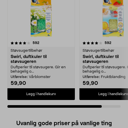
4.0av 5 stjerner
anmeldelser
anmeldels
592
592
Støvsugertilbehør
Støvsugertilbehør
Swirl, duftkuler til
Swirl, duftkuler til
støvsugeren
støvsugeren
Duftperler til støvsugere. Gir en
Duftperler til støvsugere. 
behagelig o...
behagelig o...
Utførelse:
Vårblomster
Utførelse:
Fruktblanding
59,90
59,90
Legg i handlekurv
Legg i handlekurv
Uvanlig gode priser på vanlige ting