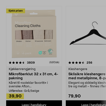
Sjekk prisen
4.5av 5 stjerner
anmeldelser
4.5av 5 stjerner
anmeldels
3809
256
(9,97/stk)
Kjøkkenrengjøring
Kleshengere
Mikrofiberklut 32 x 31 cm, 4-
Sklisikre kleshengere 
pakning
med metallpinne, 8-p
Kåret til «soleklar favoritt» i
Elegant og skikkelig kles
svenske Afton...
tre og metall – finnes i fle
Kleshe...
Utførelse:
Grå/beige
39,90
79,90
Legg i handlekurv
Legg i handlekurv