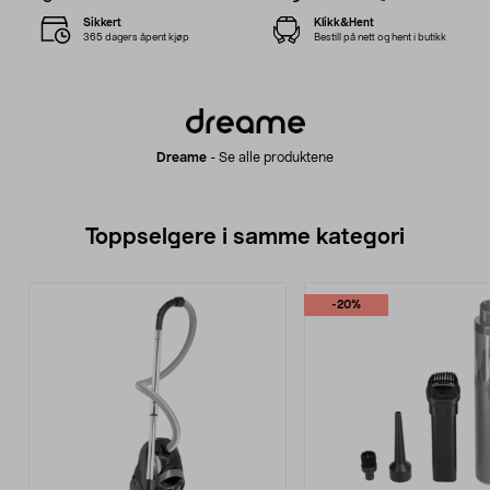
Sikkert
Klikk&Hent
365 dagers åpent kjøp
Bestill på nett og hent i butikk
Dreame
-
Se alle produktene
Toppselgere i samme kategori
-20%