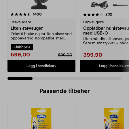
4.0 av 5 stjerner
anmeldelser
4.0 av 5 stjerner
anmeldels
1400
232
Støvsugere
Støvsugere
Liten støvsuger
Oppladbar ministøvs
med USB-C
Enkel å bruke og tar liten plass ved
oppbevaring. Kompatibel med
Liten håndholdt støvsuge
støvsugerpose 4...
flere munnstykker – både
Klubbpris
og blåser. Ministøv...
599,00
399,90
699,00
Legg i handlekurv
Legg i handlekurv
Passende tilbehør