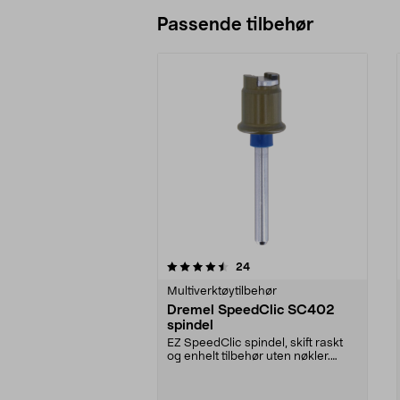
Passende tilbehør
5av 5 stjerner
4.5av 5 stjerner
anmeldelser
24
Multiverktøytilbehør
Dremel SpeedClic SC402
spindel
EZ SpeedClic spindel, skift raskt
og enhelt tilbehør uten nøkler.
Modell SC402.