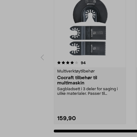
0 av 5 stjerner
4.5 av 5 stjerner
anmeldelser
94
Multiverktøytilbehør
Cocraft tilbehør til
multimaskin
Sagbladsett i 3 deler for saging i
ulike materialer. Passer til
multimaskiner av...
159,90