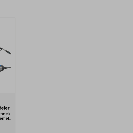
deler
ronisk
remel