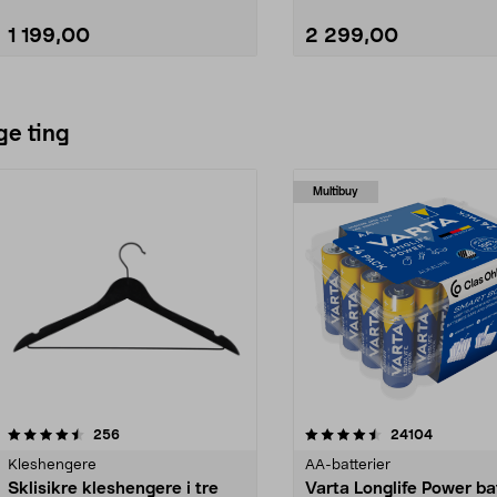
1 199,00
2 299,00
Legg i handlekurv
Legg i handlekurv
ge ting
Multibuy
4.5av 5 stjerner
anmeldelser
4.5av 5 stjerner
anmeldels
256
24104
Kleshengere
AA-batterier
Sklisikre kleshengere i tre
Varta Longlife Power ba