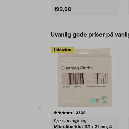
199,90
Legg i handlekurv
Uvanlig gode priser på vanli
Sjekk prisen
5av 5 stjerner
4.5av 5 stjerner
anmeldelser
3809
Kjøkkenrengjøring
Mikrofiberklut 32 x 31 cm, 4-