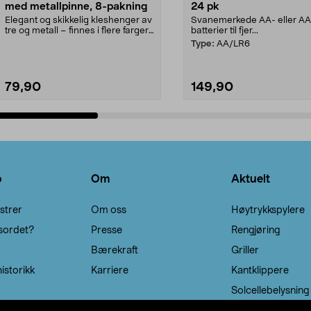
med metallpinne, 8-pakning
24 pk
Elegant og skikkelig kleshenger av
Svanemerkede AA- eller A
tre og metall – finnes i flere farger.
batterier til fjer...
Kleshe...
Type:
AA/LR6
79,90
149,90
Legg i handlekurv
Legg i handlekurv
o
Om
Aktuelt
strer
Om oss
Høytrykkspylere
sordet?
Presse
Rengjøring
Bærekraft
Griller
istorikk
Karriere
Kantklippere
Solcellebelysning