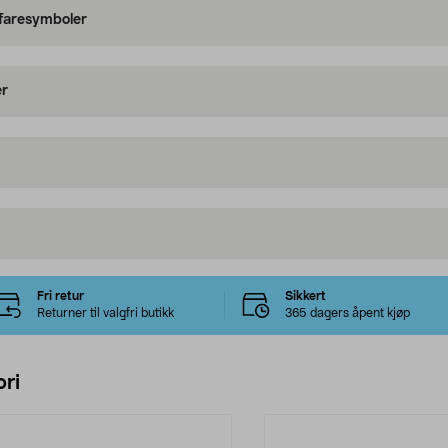
 faresymboler
er
Fri retur
Sikkert
Returner til valgfri butikk
365 dagers åpent kjøp
ri