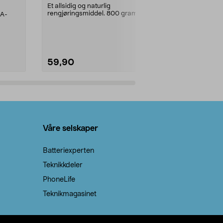
prosent ste
Et allsidig og naturlig
rengjøringsmiddel. 800 gram
AA-
100 % stearin
natron – til rengjøring både...
råvarer. Produ
brenner med e
59,90
69,90
Legg i handlekurv
Legg 
Våre selskaper
Batteriexperten
Teknikkdeler
PhoneLife
Teknikmagasinet