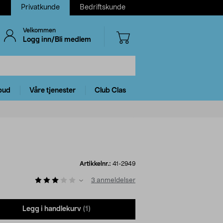
Privatkunde
Bedriftskunde
Velkommen
Logg inn/Bli medlem
bud
Våre tjenester
Club Clas
Artikkelnr.:
41-2949
3
anmeldelser
Legg i handlekurv
(1)