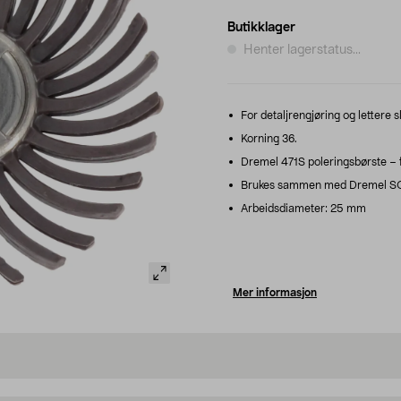
Butikklager
Henter lagerstatus...
For detaljrengjøring og lettere sl
Korning 36.
Dremel 471S poleringsbørste – fo
Brukes sammen med Dremel SC4
Arbeidsdiameter: 25 mm
Mer informasjon