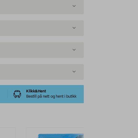
Klikk&Hent
Bestill på nett og hent i butikk