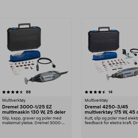
4.5av 5 stjerner
anmeldelser
anmeldelser
88
14
Multiverktøy
Multiverktøy
Dremel 3000-1/25 EZ
Dremel 4250-3/45
multimaskin 130 W, 25 deler
multiverktøy 175 W, 45 
Slip, kapp, graver og poler med
Kutt, slip og poler med elekt
maksimal ytelse. Dremel 3000-
feedback for ekstra kraft. D
1/25 – hendig multi...
4250-3/45 ...