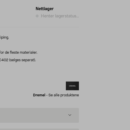
Nettlager
Henter lagerstatus...
iping.
r de fleste materialer.
02 (selges separat).
Dremel
-
Se alle produktene