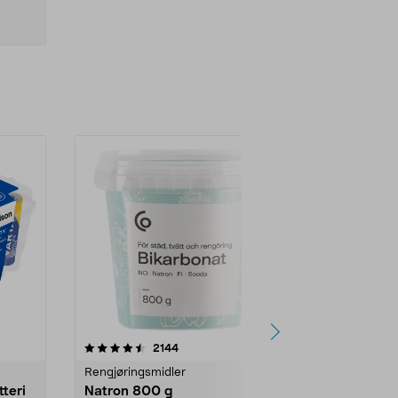
er
4.0av 5 stjerner
anmeldelser
4.5
2144
4
Rengjøringsmidler
Levende lys
tteri
Natron 800 g
Telys steari