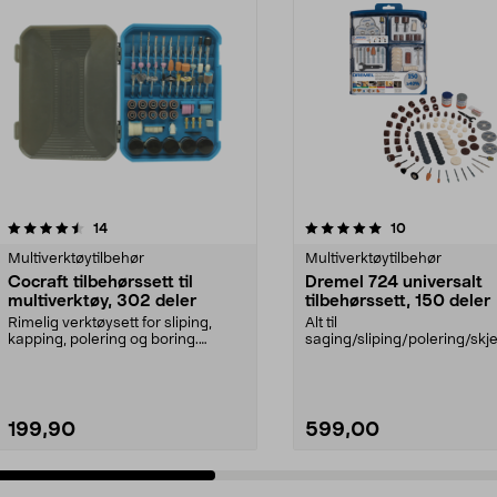
5.0 av 5 stjerner
anmeldelser
4.0 av 5 stjerner
anmeldelser
14
10
Multiverktøytilbehør
Multiverktøytilbehør
Cocraft tilbehørssett til
Dremel 724 universalt
multiverktøy, 302 deler
tilbehørssett, 150 deler
Rimelig verktøysett for sliping,
Alt til
kapping, polering og boring.
saging/sliping/polering/skj
Cocraft tilbehørss...
med Dremel multiverktøy. 
724 – ...
199,90
599,00