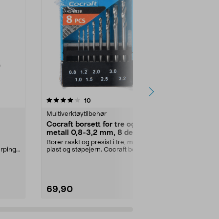
5.0 av 5 stjerner
anmeldelser
4.5
10
2
Multiverktøytilbehør
Multiverktøyt
Cocraft borsett for tre og
Dremel SC
metall 0,8-3,2 mm, 8 deler
for kapping 
pakning
Borer raskt og presist i tre, metall,
Skjær gjennom
erping
plast og støpejern. Cocraft borsett
aluminium, ko
Dremel
– hurt...
Dremel kappes
69,90
199,90