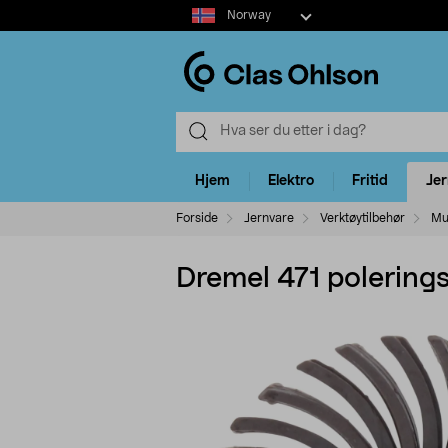
Select
Norway
market
Hjem
Elektro
Fritid
Je
Forside
Jernvare
Verktøytilbehør
Mul
Dremel 471 polering