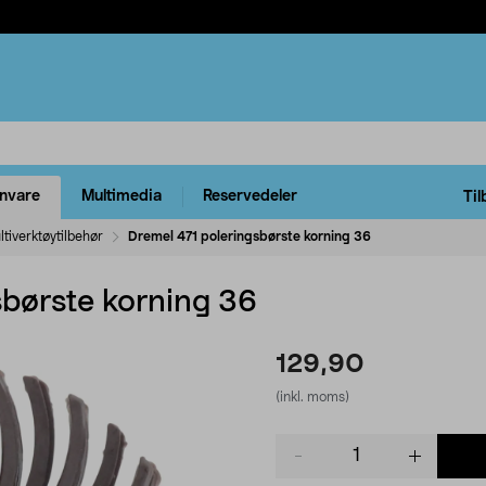
rnvare
Multimedia
Reservedeler
Til
tiverktøytilbehør
Dremel 471 poleringsbørste korning 36
sbørste korning 36
129,90
(inkl. moms)
Product
quantity