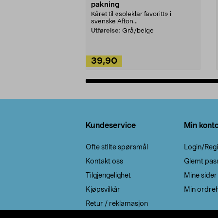
pakning
Kåret til «soleklar favoritt» i
svenske Afton...
Utførelse:
Grå/beige
39,90
Legg i handlekurv
Bunntekst
Kundeservice
Min kont
Ofte stilte spørsmål
Login/Regi
Kontakt oss
Glemt pas
Tilgjengelighet
Mine sider
Kjøpsvilkår
Min ordreh
Retur / reklamasjon
EE-avfall