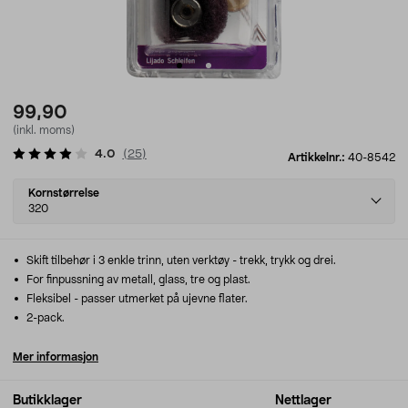
99,90
(inkl. moms)
4.0
(
25
)
Artikkelnr.:
40-8542
Select
Kornstørrelse
variant
320
Skift tilbehør i 3 enkle trinn, uten verktøy - trekk, trykk og drei.
For finpussning av metall, glass, tre og plast.
Fleksibel - passer utmerket på ujevne flater.
2-pack.
Mer informasjon
Butikklager
Nettlager