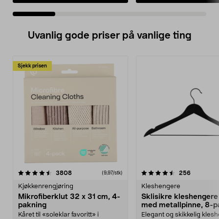
Uvanlig gode priser på vanlige ting
Sjekk prisen
4.5av 5 stjerner
anmeldelser
4.5av 5 stjerner
anmeldels
3808
256
(9,97/stk)
Kjøkkenrengjøring
Kleshengere
Mikrofiberklut 32 x 31 cm, 4-
Sklisikre kleshengere 
pakning
med metallpinne, 8-p
Kåret til «soleklar favoritt» i
Elegant og skikkelig kles