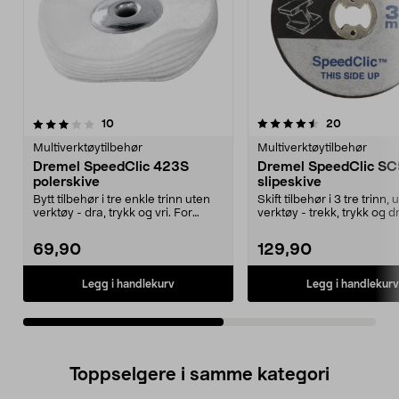
4.5av 5 stjerner
anmeldelser
4.5av 5 stjerner
anmeldelse
10
20
Multiverktøytilbehør
Multiverktøytilbehør
Dremel SpeedClic 423S
Dremel SpeedClic SC
polerskive
slipeskive
Bytt tilbehør i tre enkle trinn uten
Skift tilbehør i 3 tre trinn, 
verktøy - dra, trykk og vri. For
verktøy - trekk, trykk og dr
polering p...
sliping a...
69,90
129,90
Legg i handlekurv
Legg i handlekurv
Toppselgere i samme kategori