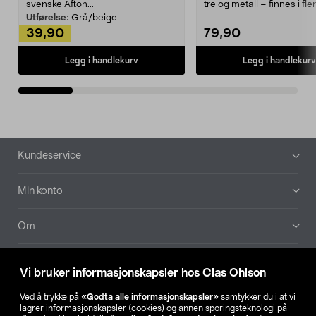
svenske Afton...
tre og metall – finnes i fle
Kleshe...
Utførelse:
Grå/beige
39,90
79,90
Legg i handlekurv
Legg i handlekurv
Bunntekst
Kundeservice
Min konto
Om
Aktuelt
Vi bruker informasjonskapsler hos Clas Ohlson
Våre selskaper
Ved å trykke på
«Godta alle informasjonskapsler»
samtykker du i at vi
lagrer informasjonskapsler (cookies) og annen sporingsteknologi på