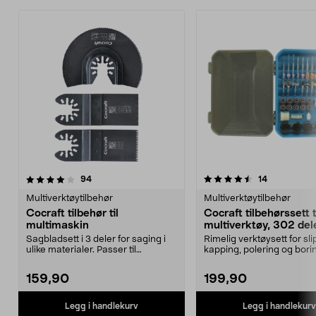
4.5 av 5 stjerner
anmeldelser
5.0 av 5 stjerner
anmeldelse
94
14
Multiverktøytilbehør
Multiverktøytilbehør
Cocraft tilbehør til
Cocraft tilbehørssett t
multimaskin
multiverktøy, 302 del
Sagbladsett i 3 deler for saging i
Rimelig verktøysett for sli
ulike materialer. Passer til
kapping, polering og bori
multimaskiner av...
Cocraft tilbehørss...
159,90
199,90
Legg i handlekurv
Legg i handlekurv