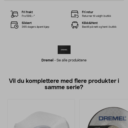
Fri frakt
Fri retur
Fra 599,–*
Returner til valgfri butikk
Sikkert
Klikk&Hent
365 dagers åpent kjøp
Bestill på nett og hent i butikk
Dremel
-
Se alle produktene
Vil du komplettere med flere produkter i
samme serie?