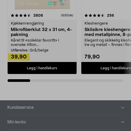
4.5av 5 stjerner
anmeldelser
4.5av 5 stjerner
anmeldels
3808
256
(9,97/stk)
Kjøkkenrengjøring
Kleshengere
Mikrofiberklut 32 x 31 cm, 4-
Sklisikre kleshengere 
pakning
med metallpinne, 8-p
Kåret til «soleklar favoritt» i
Elegant og skikkelig kles
svenske Afton...
tre og metall – finnes i fle
Kleshe...
Utførelse:
Grå/beige
39,90
79,90
Legg i handlekurv
Legg i handlekurv
Bunntekst
Kundeservice
Min konto