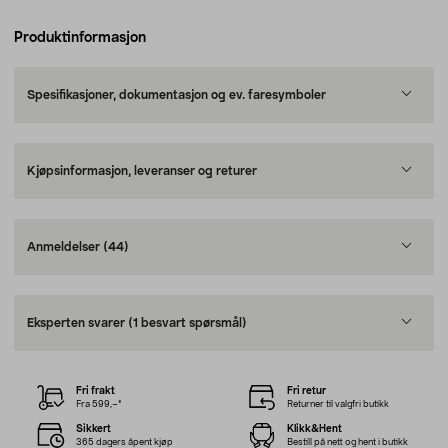
Produktinformasjon
Spesifikasjoner, dokumentasjon og ev. faresymboler
Kjøpsinformasjon, leveranser og returer
Anmeldelser
(44)
Eksperten svarer
(1 besvart spørsmål)
Fri frakt
Fri retur
Fra 599,–*
Returner til valgfri butikk
Sikkert
Klikk&Hent
365 dagers åpent kjøp
Bestill på nett og hent i butikk