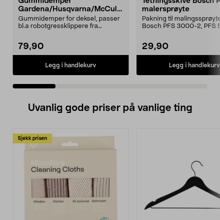
Gummidemper
Tetningsskive Bosch 
Gardena/Husqvarna/McCullo
malersprøyte
ch/Flymo
Gummidemper for deksel, passer
Pakning til malingssprøyt
bl.a robotgressklippere fra
Bosch PFS 3000-2, PFS 
Gardena, Flymo og McC...
og PFS 7000.
79,90
29,90
Legg i handlekurv
Legg i handlekurv
Uvanlig gode priser på vanlige ting
Sjekk prisen