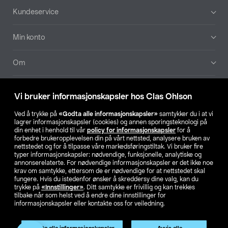
Bunntekst
Kundeservice
Min konto
Om
Aktuelt
Vi bruker informasjonskapsler hos Clas Ohlson
Våre selskaper
Ved å trykke på
«Godta alle informasjonskapsler»
samtykker du i at vi
lagrer informasjonskapsler (cookies) og annen sporingsteknologi på
din enhet i henhold til vår
policy for informasjonskapsler
for å
Finn din butikk
forbedre brukeropplevelsen din på vårt nettsted, analysere bruken av
nettstedet og for å tilpasse våre markedsføringstiltak. Vi bruker fire
typer informasjonskapsler: nødvendige, funksjonelle, analytiske og
annonserelaterte. For nødvendige informasjonskapsler er det ikke noe
SE
NO
FI
krav om samtykke, ettersom de er nødvendige for at nettstedet skal
fungere. Hvis du istedenfor ønsker å skreddersy dine valg, kan du
trykke på
«Innstillinger»
. Ditt samtykke er frivillig og kan trekkes
tilbake når som helst ved å endre dine innstillinger for
informasjonskapsler eller kontakte oss for veiledning.