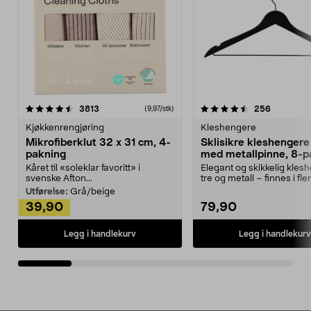
4.5av 5 stjerner
anmeldelser
4.5av 5 stjerner
anmeldels
3813
256
(9,97/stk)
Kjøkkenrengjøring
Kleshengere
Mikrofiberklut 32 x 31 cm, 4-
Sklisikre kleshengere 
pakning
med metallpinne, 8-p
Kåret til «soleklar favoritt» i
Elegant og skikkelig kles
svenske Afton...
tre og metall – finnes i fle
Kleshe...
Utførelse:
Grå/beige
39,90
79,90
Legg i handlekurv
Legg i handlekurv