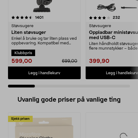
4.0 av 5 stjerner
anmeldelser
4.0 av 5 stjerner
anmeldels
1401
232
Støvsugere
Støvsugere
Liten støvsuger
Oppladbar ministøvs
med USB-C
Enkel å bruke og tar liten plass ved
oppbevaring. Kompatibel med
Liten håndholdt støvsuge
støvsugerpose 4...
flere munnstykker – både
Klubbpris
og blåser. Ministøv...
599,00
399,90
699,00
Legg i handlekurv
Legg i handlekurv
Uvanlig gode priser på vanlige ting
Sjekk prisen