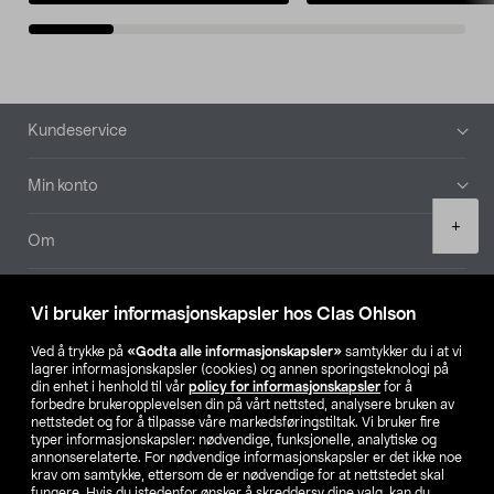
Bunntekst
Kundeservice
Min konto
Product
+
quantity
Om
Aktuelt
Vi bruker informasjonskapsler hos Clas Ohlson
Våre selskaper
Ved å trykke på
«Godta alle informasjonskapsler»
samtykker du i at vi
lagrer informasjonskapsler (cookies) og annen sporingsteknologi på
din enhet i henhold til vår
policy for informasjonskapsler
for å
Finn din butikk
forbedre brukeropplevelsen din på vårt nettsted, analysere bruken av
nettstedet og for å tilpasse våre markedsføringstiltak. Vi bruker fire
typer informasjonskapsler: nødvendige, funksjonelle, analytiske og
annonserelaterte. For nødvendige informasjonskapsler er det ikke noe
SE
NO
FI
krav om samtykke, ettersom de er nødvendige for at nettstedet skal
fungere. Hvis du istedenfor ønsker å skreddersy dine valg, kan du