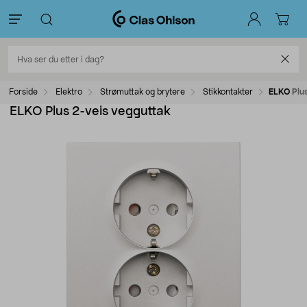
Forside
Elektro
Strømuttak og brytere
Stikkontakter
ELKO Plus
ELKO Plus 2-veis vegguttak