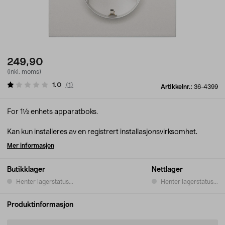
249,90
(inkl. moms)
1.0
(
1
)
Artikkelnr.:
36-4399
For 1½ enhets apparatboks.
Kan kun installeres av en registrert installasjonsvirksomhet.
Mer informasjon
Butikklager
Nettlager
Henter lagerstatus...
Henter lagerstatus...
Produktinformasjon