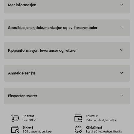
Mer informasjon
Spesifikasjoner, dokumentasjon og ev. faresymboler
Kjøpsinformasjon, leveranser og returer
Anmeldelser
(1)
Eksperten svarer
Fri frakt
Fri retur
Fra 599,–*
Returner til valgfri butikk
Sikkert
Klikk&Hent
365 dagers åpent kjøp
Bestill på nett og hent i butikk