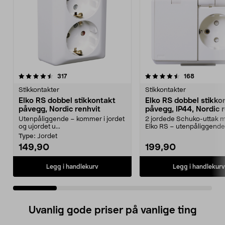
4.5 av 5 stjerner
anmeldelser
4.5 av 5 stjerner
anmeldels
317
168
Stikkontakter
Stikkontakter
Elko RS dobbel stikkontakt
Elko RS dobbel stikko
påvegg, Nordic renhvit
påvegg, IP44, Nordic 
Utenpåliggende – kommer i jordet
2 jordede Schuko-uttak m
og ujordet u...
Elko RS – utenpåliggende
stikkontakt i fargen N...
Type:
Jordet
149,90
199,90
Legg i handlekurv
Legg i handlekurv
Uvanlig gode priser på vanlige ting