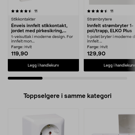
4.5av 5 stjerner
anmeldelser
4.5av 5 stjerner
anmeldelser
11
11
Stikkontakter
Strømbrytere
Énveis innfelt stikkontakt,
Innfelt strømbryter 1-
jordet med pirkesikring,
pol/trapp, ELKO Plus
ELKO Plus
1-veisuttak i moderne design. For
1-polet bryter i moderne d
innfelt mon...
innfelt ...
Farge:
Hvit
Farge:
Hvit
119,90
129,90
Legg i handlekurv
Legg i handlekurv
Toppselgere i samme kategori