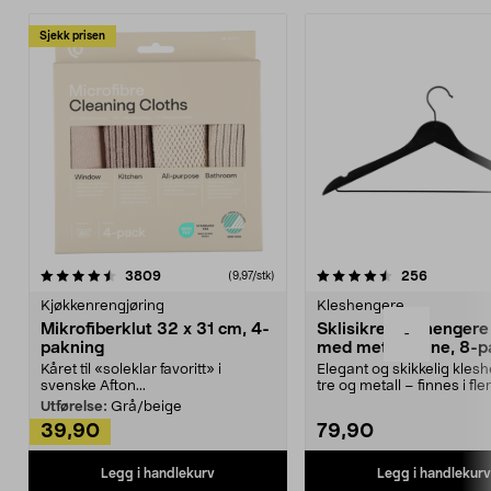
Sjekk prisen
4.5av 5 stjerner
anmeldelser
4.5av 5 stjerner
anmeldels
3809
256
(9,97/stk)
Kjøkkenrengjøring
Kleshengere
Mikrofiberklut 32 x 31 cm, 4-
Sklisikre kleshengere 
-
pakning
med metallpinne, 8-p
Kåret til «soleklar favoritt» i
Elegant og skikkelig kles
svenske Afton...
tre og metall – finnes i fle
Kleshe...
Utførelse:
Grå/beige
39,90
79,90
Legg i handlekurv
Legg i handlekurv