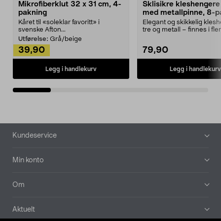
Mikrofiberklut 32 x 31 cm, 4-
Sklisikre kleshengere 
pakning
med metallpinne, 8-p
Kåret til «soleklar favoritt» i
Elegant og skikkelig kles
svenske Afton...
tre og metall – finnes i fle
Kleshe...
Utførelse:
Grå/beige
39,90
79,90
Legg i handlekurv
Legg i handlekurv
Bunntekst
Kundeservice
Min konto
Om
Aktuelt