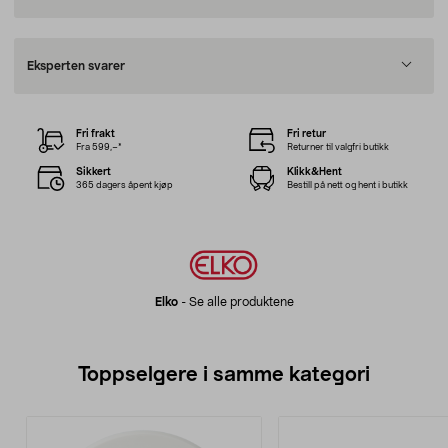
Eksperten svarer
Fri frakt
Fri retur
Fra 599,–*
Returner til valgfri butikk
Sikkert
Klikk&Hent
365 dagers åpent kjøp
Bestill på nett og hent i butikk
Elko
-
Se alle produktene
Toppselgere i samme kategori