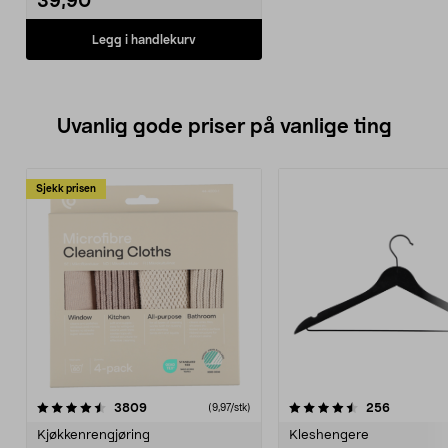
39,90
Legg i handlekurv
Uvanlig gode priser på vanlige ting
Sjekk prisen
4.5av 5 stjerner
anmeldelser
4.5av 5 stjerner
anmeldels
3809
256
(9,97/stk)
Kjøkkenrengjøring
Kleshengere