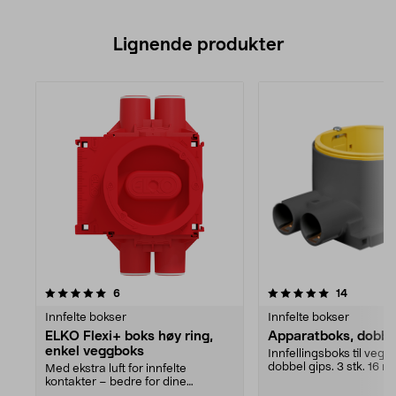
Lignende produkter
5.0av 5 stjerner
anmeldelser
anmeldel
6
14
Innfelte bokser
Innfelte bokser
ELKO Flexi+ boks høy ring,
Apparatboks, dobbe
enkel veggboks
Innfellingsboks til veg
dobbel gips. 3 stk. 16 
Med ekstra luft for innfelte
med låsefjærer....
kontakter – bedre for dine
elektroniske produkter. ...