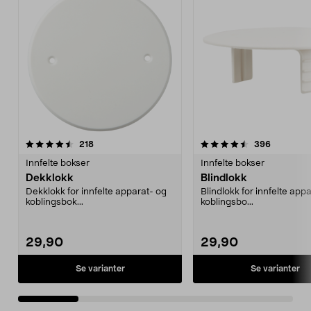
4.5 av 5 stjerner
anmeldelser
4.5 av 5 stjerner
anmeldels
218
396
Innfelte bokser
Innfelte bokser
Dekklokk
Blindlokk
Dekklokk for innfelte apparat- og
Blindlokk for innfelte app
koblingsbok...
koblingsbo...
29,90
29,90
Se varianter
Se varianter