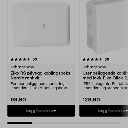
4.5 av 5 stjerner
anmeldelser
4.5 av 5 stjerner
anmeldelse
59
38
Koblingsboks
Koblingsboks
Elko RS påvegg koblingsboks,
Utenpåliggende kobli
Nordic renhvit
med lokk Elko Click 2
polarhvit
For utenpåliggende montering
IP55, halogenfri. For både
innendørs. Elko RS koblingsboks
innendørs og utendørs bru
med doble koblingsp...
koblingsboks med lok...
69,90
129,90
Legg i handlekurv
Legg i handlekurv