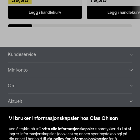
39,90
79,90
Legg i handlekurv
Legg i handlekurv
Bunntekst
Kundeservice
Min konto
Om
Aktuelt
Våre selskaper
Vi bruker informasjonskapsler hos Clas Ohlson
Ved å trykke på
«Godta alle informasjonskapsler»
samtykker du i at vi
Finn din butikk
lagrer informasjonskapsler (cookies) og annen sporingsteknologi på
din enhet i henhold til vår
policy for informasjonskapsler
for å