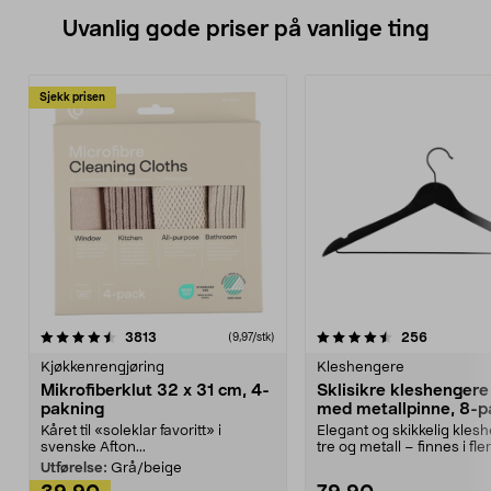
Uvanlig gode priser på vanlige ting
Sjekk prisen
4.5av 5 stjerner
anmeldelser
4.5av 5 stjerner
anmeldels
3813
256
(9,97/stk)
Kjøkkenrengjøring
Kleshengere
Mikrofiberklut 32 x 31 cm, 4-
Sklisikre kleshengere 
pakning
med metallpinne, 8-p
Kåret til «soleklar favoritt» i
Elegant og skikkelig kles
svenske Afton...
tre og metall – finnes i fle
Kleshe...
Utførelse:
Grå/beige