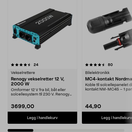
4.5 av 5 stjerner
anmeldelser
4.5 av 5 stjerner
anmeldelse
24
80
Vekselrettere
Bilelektronikk
Renogy vekselretter 12 V,
MC4-kontakt Nordmax
2000 W
Koble til solcellepanelet d
kontakt NM-MC4S – 1 par
Omformer 12 V fra bil, båt eller
og hunn. Konta...
solcellesystem til 230 V. Renogy
vekselretter m...
3699,00
44,90
Legg i handlekurv
Legg i handlekurv