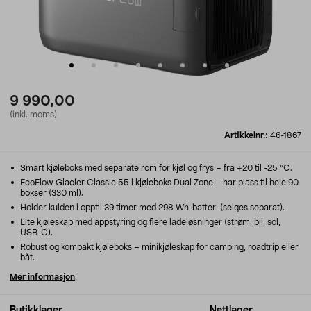
9 990,00
(inkl. moms)
Artikkelnr.:
46-1867
Smart kjøleboks med separate rom for kjøl og frys – fra +20 til -25 °C.
EcoFlow Glacier Classic 55 l kjøleboks Dual Zone – har plass til hele 90
bokser (330 ml).
Holder kulden i opptil 39 timer med 298 Wh-batteri (selges separat).
Lite kjøleskap med appstyring og flere ladeløsninger (strøm, bil, sol,
USB-C).
Robust og kompakt kjøleboks – minikjøleskap for camping, roadtrip eller
båt.
Mer informasjon
Butikklager
Nettlager