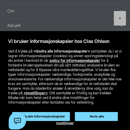
Om
Product
+
quantity
Aktuelt
Våre selskaper
Vi bruker informasjonskapsler hos Clas Ohlson
Ved å trykke på
«Godta alle informasjonskapsler»
samtykker du i at vi
Finn din butikk
lagrer informasjonskapsler (cookies) og annen sporingsteknologi på
din enhet i henhold til vår
policy for informasjonskapsler
for å
forbedre brukeropplevelsen din på vårt nettsted, analysere bruken av
SE
NO
FI
nettstedet og for å tilpasse våre markedsføringstiltak. Vi bruker fire
typer informasjonskapsler: nødvendige, funksjonelle, analytiske og
annonserelaterte. For nødvendige informasjonskapsler er det ikke noe
krav om samtykke, ettersom de er nødvendige for at nettstedet skal
fungere. Hvis du istedenfor ønsker å skreddersy dine valg, kan du
trykke på
«Innstillinger»
. Ditt samtykke er frivillig og kan trekkes
tilbake når som helst ved å endre dine innstillinger for
informasjonskapsler eller kontakte oss for veiledning.
Privacy statement
Medlemsvilkår
Kjøpsvilkår
For bedrifter
Endre til priser ekskl. moms
Godta alle informasjonskapsler
Avvis alle
Legg i handlekurv
(1)
Innstillinger