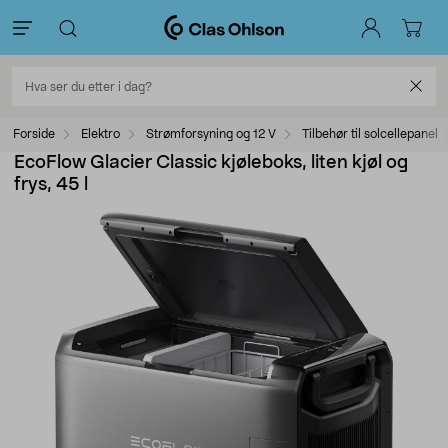
Forside
Elektro
Strømforsyning og 12 V
Tilbehør til solcellepanel
EcoFlow Glacier Classic kjøleboks, liten kjøl og
frys, 45 l