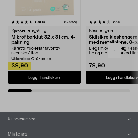
4.5av 5 stjerner
anmeldelser
4.5av 5 stjerner
anmeldels
3809
256
(9,97/stk)
Kjøkkenrengjøring
Kleshengere
Mikrofiberklut 32 x 31 cm, 4-
Sklisikre kleshengere 
pakning
med metallpinne, 8-p
Kåret til «soleklar favoritt» i
Elegant og skikkelig kles
-
svenske Afton...
tre og metall – finnes i fle
Kleshe...
Utførelse:
Grå/beige
39,90
79,90
Legg i handlekurv
Legg i handlekurv
Bunntekst
Kundeservice
Min konto