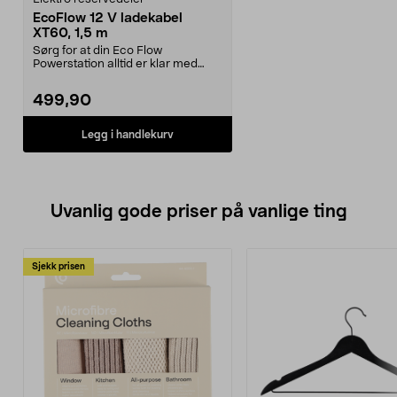
EcoFlow 12 V ladekabel
XT60, 1,5 m
Sørg for at din Eco Flow
Powerstation alltid er klar med
denne smarte billadekab...
499,90
Legg i handlekurv
Uvanlig gode priser på vanlige ting
Sjekk prisen