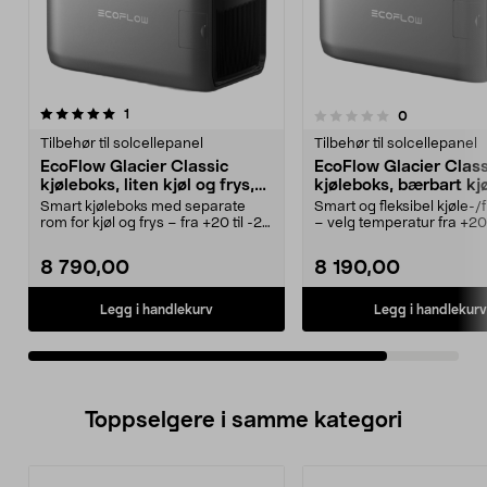
anmeldelser
1
anmeldelser
0
0.0 av 5 stjerner
Tilbehør til solcellepanel
Tilbehør til solcellepanel
EcoFlow Glacier Classic
EcoFlow Glacier Class
kjøleboks, liten kjøl og frys,
kjøleboks, bærbart kj
45 l
35 liter
Smart kjøleboks med separate
Smart og fleksibel kjøle-/
rom for kjøl og frys – fra +20 til -25
– velg temperatur fra +20 
°C. EcoFlow ...
°C. EcoFlo...
8 790,00
8 190,00
Legg i handlekurv
Legg i handlekurv
Toppselgere i samme kategori