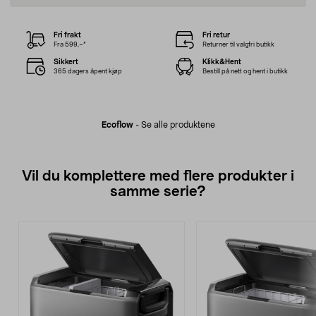
Fri frakt
Fri retur
Fra 599,–*
Returner til valgfri butikk
Sikkert
Klikk&Hent
365 dagers åpent kjøp
Bestill på nett og hent i butikk
Ecoflow
-
Se alle produktene
Vil du komplettere med flere produkter i
samme serie?