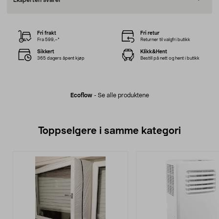
Eksperten svarer
Fri frakt
Fri retur
Fra 599,–*
Returner til valgfri butikk
Sikkert
Klikk&Hent
365 dagers åpent kjøp
Bestill på nett og hent i butikk
Ecoflow
-
Se alle produktene
Toppselgere i samme kategori