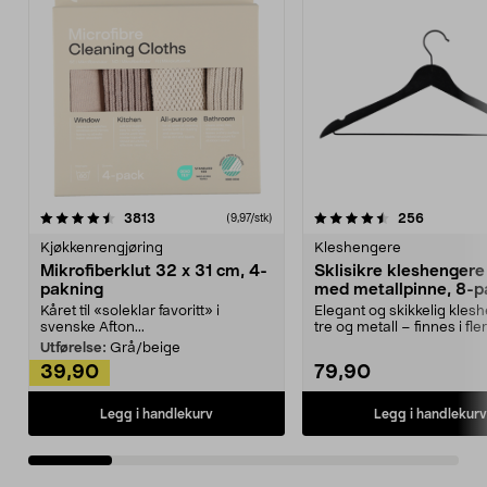
4.5av 5 stjerner
anmeldelser
4.5av 5 stjerner
anmeldels
3813
256
(9,97/stk)
Kjøkkenrengjøring
Kleshengere
Mikrofiberklut 32 x 31 cm, 4-
Sklisikre kleshengere 
pakning
med metallpinne, 8-p
Kåret til «soleklar favoritt» i
Elegant og skikkelig kles
svenske Afton...
tre og metall – finnes i fle
Kleshe...
Utførelse:
Grå/beige
39,90
79,90
Legg i handlekurv
Legg i handlekurv