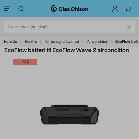
Forside
Elektro
Klima og luftkvalitet
Aircondition
EcoFlow batte
EcoFlow batteri til EcoFlow Wave 2 aircondition
-40%