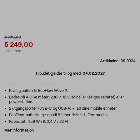
8 799,00
5 249,00
(inkl. moms)
Artikkelnr.:
36-9334
Tilbudet gjelder til og med
04.02.2027
Kraftig batteri til EcoFlow Wave 2.
Lades på 4 ulike måter: 230 V, 12 V, solceller (selges separat) eller
powerstation.
2 utgangsporter (USB-C og USB-A) – lad dine mobile enheter.
EcoFlow-batteriet gir opptil 8 timer driftstid i Eco-modus.
Kapasitet: 1159 Wh (50,4 V / 23 Ah).
Mer informasjon