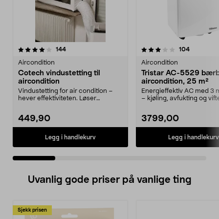
3.5 av 5 stjerner
anmeldelser
4.0 av 5 stjerner
anmeldels
144
104
Aircondition
Aircondition
Cotech vindustetting til
Tristar AC-5529 bær
aircondition
aircondition, 25 m²
Vindustetting for air condition –
Energieffektiv AC med 3
hever effektiviteten. Løser
– kjøling, avfukting og vifte
problemet med fest...
AC-5529 –...
449,90
3799,00
Legg i handlekurv
Legg i handlekurv
Uvanlig gode priser på vanlige ting
Sjekk prisen