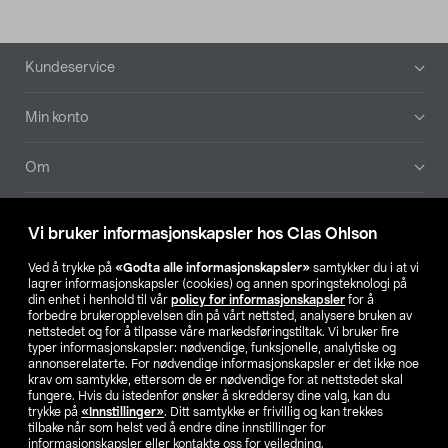
Bunntekst
Kundeservice
Min konto
Om
Aktuelt
Vi bruker informasjonskapsler hos Clas Ohlson
Våre selskaper
Ved å trykke på
«Godta alle informasjonskapsler»
samtykker du i at vi
lagrer informasjonskapsler (cookies) og annen sporingsteknologi på
din enhet i henhold til vår
policy for informasjonskapsler
for å
Finn din butikk
forbedre brukeropplevelsen din på vårt nettsted, analysere bruken av
nettstedet og for å tilpasse våre markedsføringstiltak. Vi bruker fire
typer informasjonskapsler: nødvendige, funksjonelle, analytiske og
annonserelaterte. For nødvendige informasjonskapsler er det ikke noe
SE
NO
FI
krav om samtykke, ettersom de er nødvendige for at nettstedet skal
fungere. Hvis du istedenfor ønsker å skreddersy dine valg, kan du
trykke på
«Innstillinger»
. Ditt samtykke er frivillig og kan trekkes
tilbake når som helst ved å endre dine innstillinger for
informasjonskapsler eller kontakte oss for veiledning.